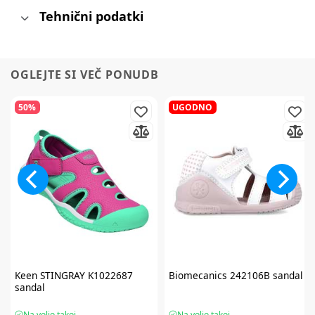
Tehnični podatki
OGLEJTE SI VEČ PONUDB
50%
UGODNO
Keen
STINGRAY K1022687
Biomecanics
242106B sandal
sandal
Na voljo takoj
Na voljo takoj