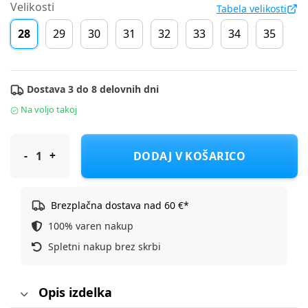
Velikosti
Tabela velikosti
28
29
30
31
32
33
34
35
Dostava 3 do 8 delovnih dni
Na voljo takoj
Adidas natikač zunanji JS2496 ADILETTE AQUA K D pink 28
DODAJ V KOŠARICO
Brezplačna dostava nad 60 €*
100% varen nakup
Spletni nakup brez skrbi
Opis izdelka