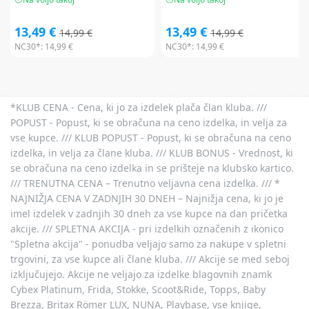
13,49 €
13,49 €
14,99 €
14,99 €
NC30*:
14,99 €
NC30*:
14,99 €
*KLUB CENA - Cena, ki jo za izdelek plača član kluba. ///
POPUST - Popust, ki se obračuna na ceno izdelka, in velja za
vse kupce. /// KLUB POPUST - Popust, ki se obračuna na ceno
izdelka, in velja za člane kluba. /// KLUB BONUS - Vrednost, ki
se obračuna na ceno izdelka in se prišteje na klubsko kartico.
/// TRENUTNA CENA – Trenutno veljavna cena izdelka. /// *
NAJNIŽJA CENA V ZADNJIH 30 DNEH – Najnižja cena, ki jo je
imel izdelek v zadnjih 30 dneh za vse kupce na dan pričetka
akcije. /// SPLETNA AKCIJA - pri izdelkih označenih z ikonico
"Spletna akcija" - ponudba veljajo samo za nakupe v spletni
trgovini, za vse kupce ali člane kluba. /// Akcije se med seboj
izključujejo. Akcije ne veljajo za izdelke blagovnih znamk
Cybex Platinum, Frida, Stokke, Scoot&Ride, Topps, Baby
Brezza, Britax Römer LUX, NUNA, Playbase, vse knjige,