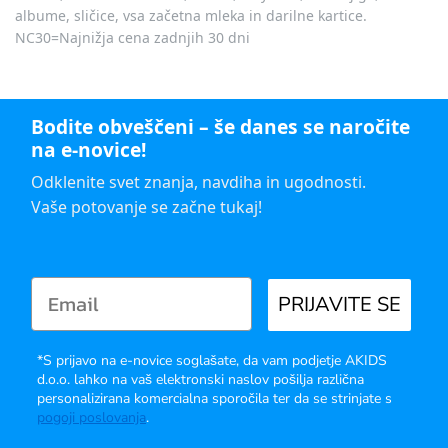
albume, sličice, vsa začetna mleka in darilne kartice.
NC30=Najnižja cena zadnjih 30 dni
Bodite obveščeni – še danes se naročite
na e-novice!
Odklenite svet znanja, navdiha in ugodnosti.
Vaše potovanje se začne tukaj!
PRIJAVITE SE
*S prijavo na e-novice soglašate, da vam podjetje AKIDS
d.o.o. lahko na vaš elektronski naslov pošilja različna
personalizirana komercialna sporočila ter da se strinjate s
pogoji poslovanja
.