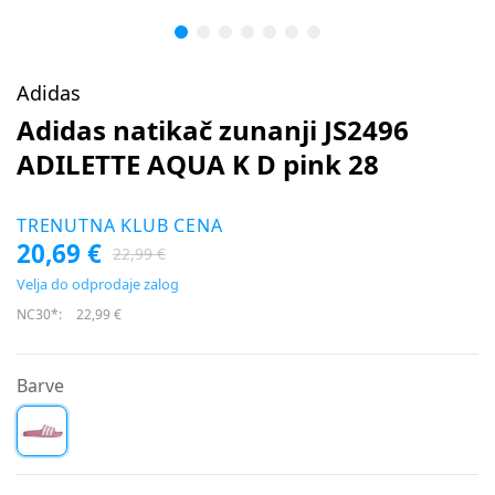
Adidas
Adidas natikač zunanji JS2496
ADILETTE AQUA K D pink 28
TRENUTNA KLUB CENA
20,69 €
22,99 €
Velja do odprodaje zalog
NC30*:
22,99 €
Barve