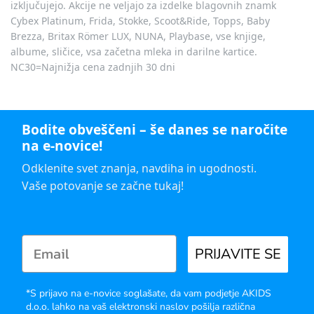
izključujejo. Akcije ne veljajo za izdelke blagovnih znamk
Cybex Platinum, Frida, Stokke, Scoot&Ride, Topps, Baby
Brezza, Britax Römer LUX, NUNA, Playbase, vse knjige,
albume, sličice, vsa začetna mleka in darilne kartice.
NC30=Najnižja cena zadnjih 30 dni
Bodite obveščeni – še danes se naročite
na e-novice!
Odklenite svet znanja, navdiha in ugodnosti.
Vaše potovanje se začne tukaj!
PRIJAVITE SE
*S prijavo na e-novice soglašate, da vam podjetje AKIDS
d.o.o. lahko na vaš elektronski naslov pošilja različna