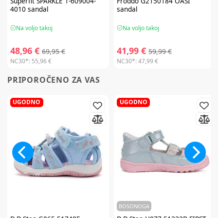
Superfit
SPARKLE 1-609004-
Froddo
G2150184 OASI
4010 sandal
sandal
Na voljo takoj
Na voljo takoj
48,96 €
41,99 €
69,95 €
59,99 €
NC30*:
55,96 €
NC30*:
47,99 €
PRIPOROČENO ZA VAS
UGODNO
UGODNO
BOSONOGA