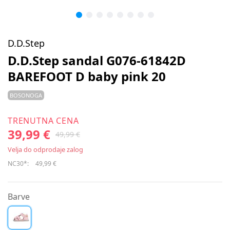
D.D.Step
D.D.Step sandal G076-61842D
BAREFOOT D baby pink 20
BOSONOGA
TRENUTNA CENA
39,99 €
49,99 €
Velja do odprodaje zalog
NC30*:
49,99 €
Barve