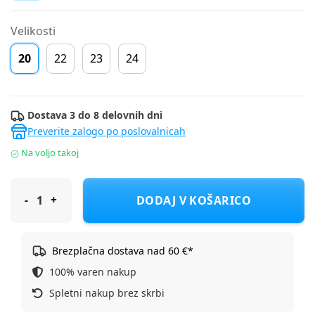
Velikosti
20
22
23
24
Dostava 3 do 8 delovnih dni
Preverite zalogo po poslovalnicah
Na voljo takoj
D.D.Step sandal G076-61842D BAREFOOT D baby pink 20
DODAJ V KOŠARICO
Brezplačna dostava nad 60 €*
100% varen nakup
Spletni nakup brez skrbi