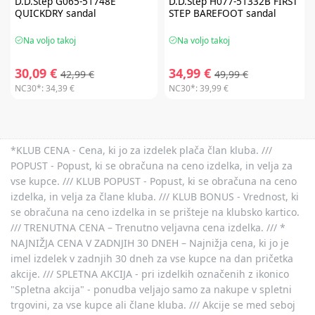
D.D.Step
G065-51748E
D.D.Step
H077-51332B FIRST
QUICKDRY sandal
STEP BAREFOOT sandal
Na voljo takoj
Na voljo takoj
30,09 €
34,99 €
42,99 €
49,99 €
NC30*:
34,39 €
NC30*:
39,99 €
*KLUB CENA - Cena, ki jo za izdelek plača član kluba. ///
POPUST - Popust, ki se obračuna na ceno izdelka, in velja za
vse kupce. /// KLUB POPUST - Popust, ki se obračuna na ceno
izdelka, in velja za člane kluba. /// KLUB BONUS - Vrednost, ki
se obračuna na ceno izdelka in se prišteje na klubsko kartico.
/// TRENUTNA CENA – Trenutno veljavna cena izdelka. /// *
NAJNIŽJA CENA V ZADNJIH 30 DNEH – Najnižja cena, ki jo je
imel izdelek v zadnjih 30 dneh za vse kupce na dan pričetka
akcije. /// SPLETNA AKCIJA - pri izdelkih označenih z ikonico
"Spletna akcija" - ponudba veljajo samo za nakupe v spletni
trgovini, za vse kupce ali člane kluba. /// Akcije se med seboj