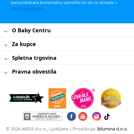
personalizirana komercialna sporočila ter da se strinjate s
pogoji poslovanja
.
O Baby Centru
Za kupce
Spletna trgovina
Pravna obvestila
© 2026 AKIDS d.o.o., Ljubljana |
Produkcija:
Bilumina d.o.o.