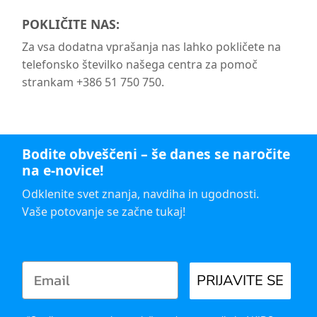
POKLIČITE NAS:
Za vsa dodatna vprašanja nas lahko pokličete na
telefonsko številko našega centra za pomoč
strankam +386 51 750 750.
Bodite obveščeni – še danes se naročite
na e-novice!
Odklenite svet znanja, navdiha in ugodnosti.
Vaše potovanje se začne tukaj!
PRIJAVITE SE