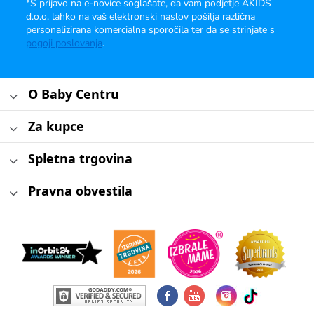
*S prijavo na e-novice soglašate, da vam podjetje AKIDS
d.o.o. lahko na vaš elektronski naslov pošilja različna
personalizirana komercialna sporočila ter da se strinjate s
pogoji poslovanja
.
O Baby Centru
Za kupce
Spletna trgovina
Pravna obvestila