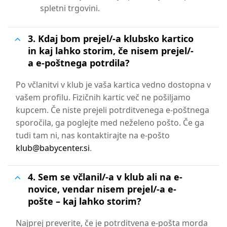
spletni trgovini.
3. Kdaj bom prejel/-a klubsko kartico
in kaj lahko storim, če nisem prejel/-
a e-poštnega potrdila?
Po včlanitvi v klub je vaša kartica vedno dostopna v
vašem profilu. Fizičnih kartic več ne pošiljamo
kupcem. Če niste prejeli potrditvenega e-poštnega
sporočila, ga poglejte med neželeno pošto. Če ga
tudi tam ni, nas kontaktirajte na e-pošto
klub@babycenter.si
.
4. Sem se včlanil/-a v klub ali na e-
novice, vendar nisem prejel/-a e-
pošte – kaj lahko storim?
Najprej preverite, če je potrditvena e-pošta morda