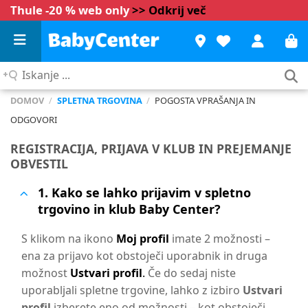
Thule -20 % web only
>> Odkrij več
Iskanje
...
DOMOV
/
SPLETNA TRGOVINA
/
POGOSTA VPRAŠANJA IN
ODGOVORI
REGISTRACIJA, PRIJAVA V KLUB IN PREJEMANJE
OBVESTIL
1. Kako se lahko prijavim v spletno
trgovino in klub Baby Center?
S klikom na ikono
Moj profil
imate 2 možnosti –
ena za prijavo kot obstoječi uporabnik in druga
možnost
U
stvari profil
.
Če do sedaj niste
uporabljali spletne trgovine, lahko z izbiro
Ustvari
profil
izberete eno od možnosti – kot obstoječi