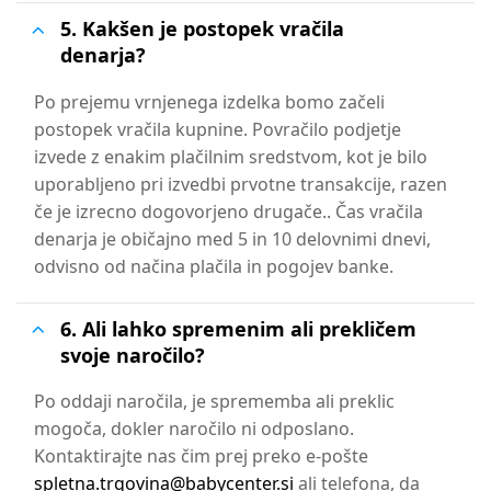
5. Kakšen je postopek vračila
denarja?
Po prejemu vrnjenega izdelka bomo začeli
postopek vračila kupnine. Povračilo podjetje
izvede z enakim plačilnim sredstvom, kot je bilo
uporabljeno pri izvedbi prvotne transakcije, razen
če je izrecno dogovorjeno drugače.. Čas vračila
denarja je običajno med 5 in 10 delovnimi dnevi,
odvisno od načina plačila in pogojev
banke.
6. Ali lahko spremenim ali prekličem
svoje naročilo?
Po oddaji naročila, je sprememba ali preklic
mogoča, dokler naročilo ni odposlano.
Kontaktirajte nas čim prej preko e-pošte
spletna.trgovina@babycenter.si
ali telefona, da