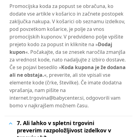
Promocijska koda za popust se obračuna, ko
dodate vse artikle v košarico in začnete postopek
zaključka nakupa. V košarici ob seznamu izdelkov,
pod povzetkom košarice, je polje za vnos
promocijskih kuponov. V predvideno polje vpišite
prejeto kodo za popust in kliknite na »
Dodaj
kupon
«. Počakajte, da se znesek naročila zmanjša
za vrednost kode, nato nadaljujte z izbiro dostave.
Če se pojavi besedilo »
Koda kupona je že dodana
ali ne obstaja.
«, preverite, ali ste vpisali vse
elemente kode (črke, številke). Če imate dodatna
vprašanja, nam pišite na
internet.trgovina@babycenter.si, odgovorili vam
bomo v najkrajšem možnem času.
7. Ali lahko v spletni trgovini
preverim razpoložljivost izdelkov v