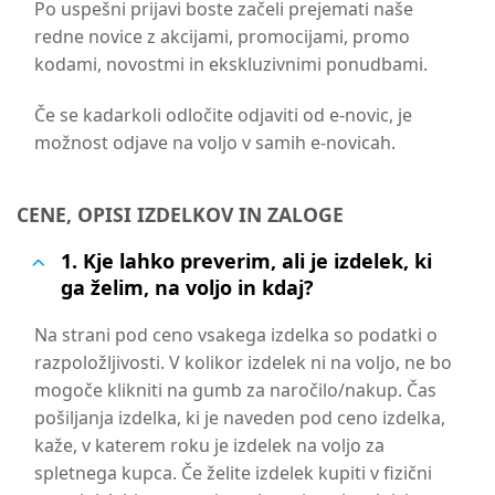
Po uspešni prijavi boste začeli prejemati naše
redne novice z akcijami, promocijami, promo
kodami, novostmi in ekskluzivnimi ponudbami.
Če se kadarkoli odločite odjaviti od e-novic, je
možnost odjave na voljo v samih e-novicah.
CENE, OPISI IZDELKOV IN ZALOGE
1. Kje lahko preverim, ali je izdelek, ki
ga želim, na voljo in kdaj?
Na strani pod ceno vsakega izdelka so podatki o
razpoložljivosti. V kolikor izdelek ni na voljo, ne bo
mogoče klikniti na gumb za naročilo/nakup.
Čas
pošiljanja izdelka, ki je naveden pod ceno izdelka,
kaže, v katerem roku je izdelek na voljo za
spletnega kupca. Če želite izdelek kupiti v fizični