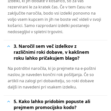
Izdelki, ki jih dodate v košarico, so za vas
rezervirani le za kratek čas. Če v tem času ne
zaključite naročila, bodo vsi izdelki ponovno na
voljo vsem kupcem in jih ne boste več videli v svoji
košarici. Samo razprodani izdelki postanejo
nedosegljivi v spletni trgovini.
3. Naročil sem več izdelkov z
različnimi roki dobave, v kakšnem
roku lahko pričakujem blago?
Na potrditvi naročila, ki jo prejmete na e-poštni
naslov, je naveden končni rok pošiljanja. Če so
artikli na zalogi pri dobavitelju, so roki dobave
daljši in navedeni pri vsakem izdelku.
5. Kako lahko pridobim popuste ali
prejmem promocijsko kodo?