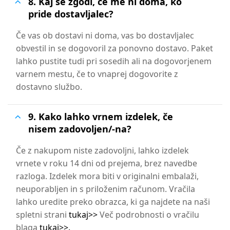
8. Kaj se zgodi, če me ni doma, ko
pride dostavljalec?
Če vas ob dostavi ni doma, vas bo dostavljalec
obvestil in se dogovoril za ponovno dostavo. Paket
lahko pustite tudi pri sosedih ali na dogovorjenem
varnem mestu, če to vnaprej dogovorite z
dostavno službo.
9. Kako lahko vrnem izdelek, če
nisem zadovoljen/-na?
Če z nakupom niste zadovoljni, lahko izdelek
vrnete v roku 14 dni od prejema, brez navedbe
razloga. Izdelek mora biti v originalni embalaži,
neuporabljen in s priloženim računom. Vračila
lahko uredite preko obrazca, ki ga najdete na naši
spletni strani
tukaj>>
Več podrobnosti o vračilu
blaga
tukaj>>.