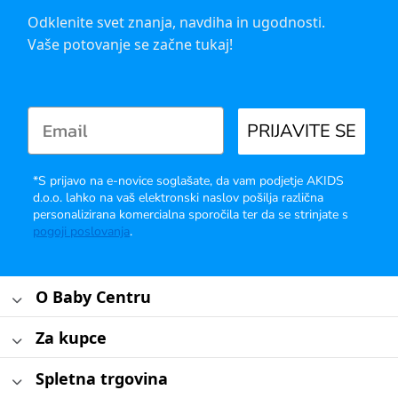
Odklenite svet znanja, navdiha in ugodnosti.
Vaše potovanje se začne tukaj!
PRIJAVITE SE
*S prijavo na e-novice soglašate, da vam podjetje AKIDS
d.o.o. lahko na vaš elektronski naslov pošilja različna
personalizirana komercialna sporočila ter da se strinjate s
pogoji poslovanja
.
O Baby Centru
Za kupce
Spletna trgovina