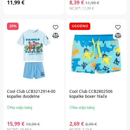
11,99 €
8,39 €
11,99 €
NC30*:
11,99 €
20%
UGODNO
Cool Club LCB3212914-00
Cool Club CCB2802506
kopalke dvodelne
kopalke boxer hlače
Na voljo takoj
Na voljo takoj
15,99 €
2,69 €
19,99 €
8,99 €
NC30*:
19,99 €
NC30*:
7,19 €