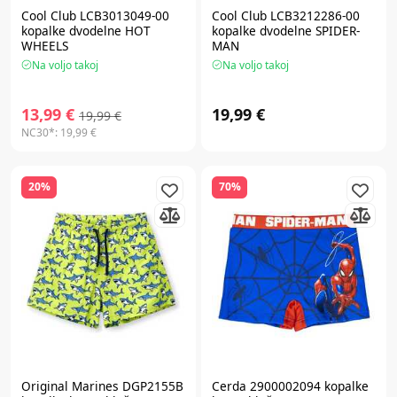
Cool Club LCB3013049-00
Cool Club LCB3212286-00
kopalke dvodelne HOT
kopalke dvodelne SPIDER-
WHEELS
MAN
Na voljo takoj
Na voljo takoj
13,99 €
19,99 €
19,99 €
NC30*:
19,99 €
20%
70%
Original Marines DGP2155B
Cerda 2900002094 kopalke