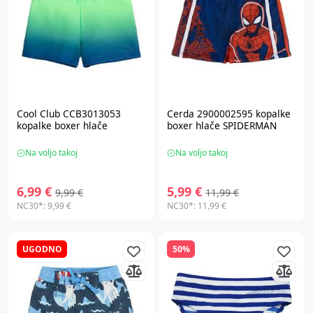
Cool Club CCB3013053
Cerda 2900002595 kopalke
kopalke boxer hlače
boxer hlače SPIDERMAN
Na voljo takoj
Na voljo takoj
6,99 €
5,99 €
9,99 €
11,99 €
NC30*:
9,99 €
NC30*:
11,99 €
UGODNO
50%