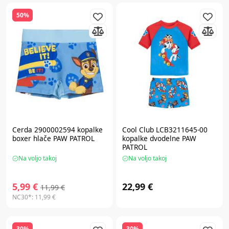
50%
Cerda 2900002594 kopalke
Cool Club LCB3211645-00
boxer hlače PAW PATROL
kopalke dvodelne PAW
PATROL
Na voljo takoj
Na voljo takoj
5,99 €
22,99 €
11,99 €
NC30*:
11,99 €
30%
30%