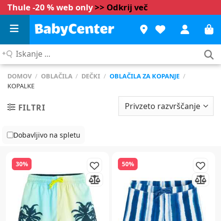
Thule -20 % web only
>> Odkrij več
Iskanje
...
DOMOV
/
OBLAČILA
/
DEČKI
/
OBLAČILA ZA KOPANJE
/
KOPALKE
FILTRI
Dobavljivo na spletu
30%
50%