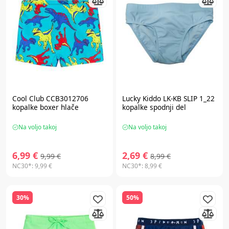
Cool Club CCB3012706
Lucky Kiddo LK-KB SLIP 1_22
kopalke boxer hlače
kopalke spodnji del
Na voljo takoj
Na voljo takoj
6,99 €
2,69 €
9,99 €
8,99 €
NC30*:
9,99 €
NC30*:
8,99 €
30%
50%