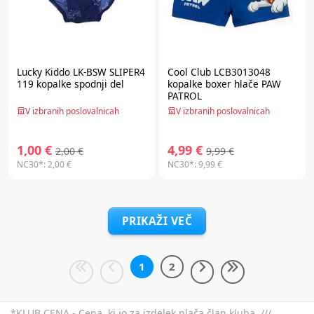
Lucky Kiddo LK-BSW SLIPER4
Cool Club LCB3013048
119 kopalke spodnji del
kopalke boxer hlače PAW
PATROL
V izbranih poslovalnicah
V izbranih poslovalnicah
1,00 €
4,99 €
2,00 €
9,99 €
NC30*:
2,00 €
NC30*:
9,99 €
PRIKAŽI VEČ
1
2
*KLUB CENA - Cena, ki jo za izdelek plača član kluba. ///