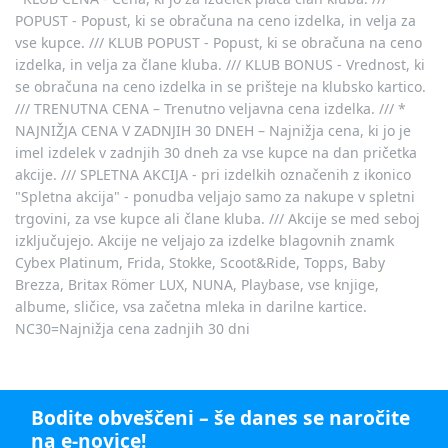
POPUST - Popust, ki se obračuna na ceno izdelka, in velja za
vse kupce. /// KLUB POPUST - Popust, ki se obračuna na ceno
izdelka, in velja za člane kluba. /// KLUB BONUS - Vrednost, ki
se obračuna na ceno izdelka in se prišteje na klubsko kartico.
/// TRENUTNA CENA – Trenutno veljavna cena izdelka. /// *
NAJNIŽJA CENA V ZADNJIH 30 DNEH – Najnižja cena, ki jo je
imel izdelek v zadnjih 30 dneh za vse kupce na dan pričetka
akcije. /// SPLETNA AKCIJA - pri izdelkih označenih z ikonico
"Spletna akcija" - ponudba veljajo samo za nakupe v spletni
trgovini, za vse kupce ali člane kluba. /// Akcije se med seboj
izključujejo. Akcije ne veljajo za izdelke blagovnih znamk
Cybex Platinum, Frida, Stokke, Scoot&Ride, Topps, Baby
Brezza, Britax Römer LUX, NUNA, Playbase, vse knjige,
albume, sličice, vsa začetna mleka in darilne kartice.
NC30=Najnižja cena zadnjih 30 dni
Bodite obveščeni – še danes se naročite
na e-novice!