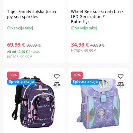
Tiger Family
šolska torba
Wheel Bee
šolski nahrbtnik
joy sea sparkles
LED Generation Z -
Butterflyr
Na voljo takoj
Na voljo takoj
69,99 €
34,99 €
99,99 €
49,99 €
NC30*:
49,99 €
Ali od 12,90 € / mesec
NC30*:
99,99 €
30%
30%
Spletna akcija
Spletna akcija