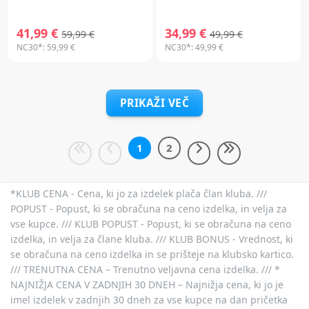
41,99 €
34,99 €
59,99 €
49,99 €
NC30*:
59,99 €
NC30*:
49,99 €
PRIKAŽI VEČ
1
2
*KLUB CENA - Cena, ki jo za izdelek plača član kluba. ///
POPUST - Popust, ki se obračuna na ceno izdelka, in velja za
vse kupce. /// KLUB POPUST - Popust, ki se obračuna na ceno
izdelka, in velja za člane kluba. /// KLUB BONUS - Vrednost, ki
se obračuna na ceno izdelka in se prišteje na klubsko kartico.
/// TRENUTNA CENA – Trenutno veljavna cena izdelka. /// *
NAJNIŽJA CENA V ZADNJIH 30 DNEH – Najnižja cena, ki jo je
imel izdelek v zadnjih 30 dneh za vse kupce na dan pričetka