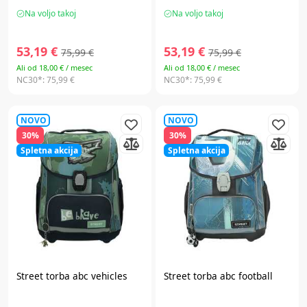
Na voljo takoj
Na voljo takoj
53,19 €
53,19 €
75,99 €
75,99 €
Ali od 18,00 € / mesec
Ali od 18,00 € / mesec
NC30*:
75,99 €
NC30*:
75,99 €
NOVO
NOVO
30%
30%
Spletna akcija
Spletna akcija
Street
torba abc vehicles
Street
torba abc football