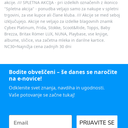
akcije. /// SPLETNA AKCIJA - pri izdelkih označenih z ikonico
"Spletna akcija" - ponudba veljajo samo za nakupe v spletni
trgovini, za vse kupce ali člane kluba. /// Akcije se med seboj
izključujejo. Akcije ne veljajo za izdelke blagovnih znamk
Cybex Platinum, Frida, Stokke, Scoot&Ride, Topps, Baby
Brezza, Britax Römer LUX, NUNA, Playbase, vse knjige,
albume, sličice, vsa začetna mleka in darilne kartice.
NC30=Najnižja cena zadnjih 30 dni
Bodite obveščeni – še danes se naročite
na e-novice!
Odklenite svet znanja, navdiha in ugodnosti.
Vaše potovanje se začne tukaj!
PRIJAVITE SE