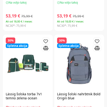
Na voljo takoj
Na voljo takoj
53,19 €
53,19 €
75,99 €
75,99 €
Ali od 18,00 € / mesec
Ali od 18,00 € / mesec
NC30*:
75,99 €
NC30*:
75,99 €
30%
30%
Spletna akcija
Spletna akcija
Lässig
šolska torba 7v1
Lässig
šolski nahrbtnik Bold
temno zelena ocean
Origin blue