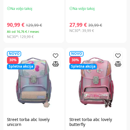
Na voljo takoj
Na voljo takoj
90,99 €
27,99 €
129,99 €
39,99 €
NC30*:
39,99 €
Ali od 16,76 € / mesec
NC30*:
129,99 €
NOVO
NOVO
30%
30%
Spletna akcija
Spletna akcija
Street
torba abc lovely
Street
torba abc lovely
unicorn
butterfly