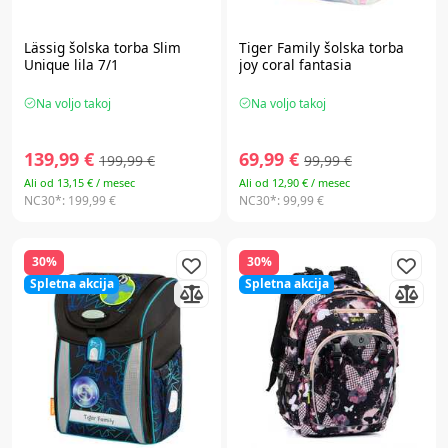
Lässig
šolska torba Slim
Tiger Family
šolska torba
Unique lila 7/1
joy coral fantasia
Na voljo takoj
Na voljo takoj
139,99 €
69,99 €
199,99 €
99,99 €
Ali od 13,15 € / mesec
Ali od 12,90 € / mesec
NC30*:
199,99 €
NC30*:
99,99 €
30%
30%
Spletna akcija
Spletna akcija