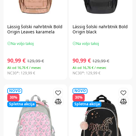
Lässig
šolski nahrbtnik Bold
Lässig
šolski nahrbtnik Bold
Origin Leaves karamela
Origin black
Na voljo takoj
Na voljo takoj
90,99 €
90,99 €
129,99 €
129,99 €
Ali od 16,76 € / mesec
Ali od 16,76 € / mesec
NC30*:
129,99 €
NC30*:
129,99 €
NOVO
NOVO
30%
30%
Spletna akcija
Spletna akcija