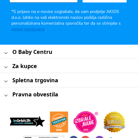
*S prijavo na e-novice soglašate, da vam podjetje AKIDS
d.o.o. lahko na vaš elektronski naslov pošilja različna
personalizirana komercialna sporočila ter da se strinjate s
pogoji poslovanja
.
O Baby Centru
Za kupce
Spletna trgovina
Pravna obvestila