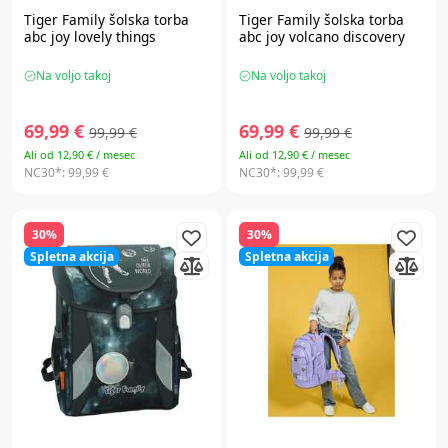
Tiger Family
šolska torba
Tiger Family
šolska torba
abc joy lovely things
abc joy volcano discovery
Na voljo takoj
Na voljo takoj
69,99 €
69,99 €
99,99 €
99,99 €
Ali od 12,90 € / mesec
Ali od 12,90 € / mesec
NC30*:
99,99 €
NC30*:
99,99 €
30%
30%
Spletna akcija
Spletna akcija