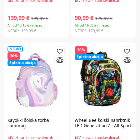
V izbranih poslovalnicah
V izbranih poslovalnicah
139,99 €
90,99 €
199,99 €
129,99 €
Ali od 13,15 € / mesec
Ali od 16,76 € / mesec
NC30*:
199,99 €
NC30*:
129,99 €
NOVO
30%
30%
Spletna akcija
Spletna akcija
Kayokki
šolska torba
Wheel Bee
šolski nahrbtnik
samorog
LED Generation Z - All Sport
V izbranih poslovalnicah
V izbranih poslovalnicah