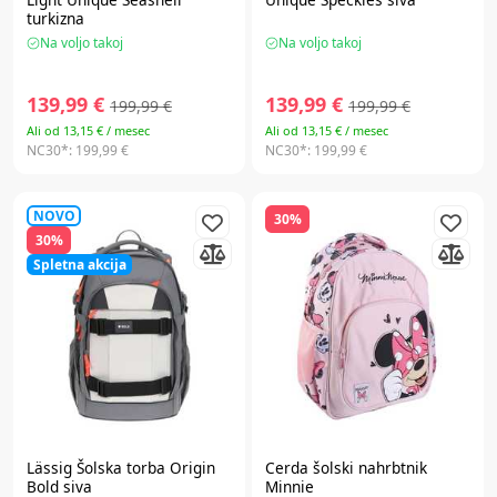
turkizna
Na voljo takoj
Na voljo takoj
139,99 €
139,99 €
199,99 €
199,99 €
Ali od 13,15 € / mesec
Ali od 13,15 € / mesec
NC30*:
199,99 €
NC30*:
199,99 €
NOVO
30%
30%
Spletna akcija
Lässig
Šolska torba Origin
Cerda
šolski nahrbtnik
Bold siva
Minnie