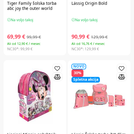
Tiger Family
šolska torba
Lässig Origin Bold
abc joy the outer world
Na voljo takoj
Na voljo takoj
69,99 €
90,99 €
99,99 €
129,99 €
Ali od 12,90 € / mesec
Ali od 16,76 € / mesec
NC30*:
99,99 €
NC30*:
129,99 €
NOVO
30%
Spletna akcija