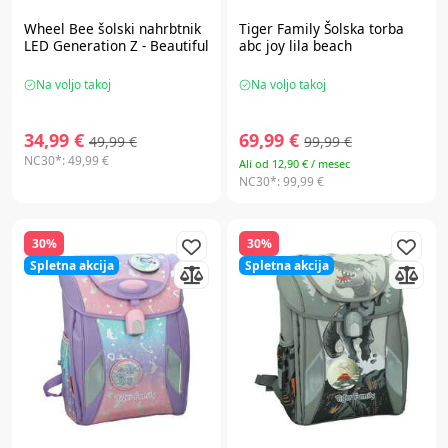
Wheel Bee
šolski nahrbtnik
Tiger Family
Šolska torba
LED Generation Z - Beautiful
abc joy lila beach
Na voljo takoj
Na voljo takoj
34,99 €
69,99 €
49,99 €
99,99 €
NC30*:
49,99 €
Ali od 12,90 € / mesec
NC30*:
99,99 €
30%
30%
Spletna akcija
Spletna akcija