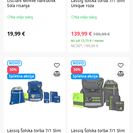
Lisciani
Minnie nahrbtnik
Lässig
Šolska torba 7/1 Slim
šola risanja
Unique roza
Na voljo takoj
Na voljo takoj
19,99 €
139,99 €
199,99 €
Ali od 13,15 € / mesec
NC30*:
199,99 €
NOVO
NOVO
30%
30%
Spletna akcija
Spletna akcija
Lässig
Šolska torba 7/1 Slim
Lässig
Šolska torba 7/1 Slim