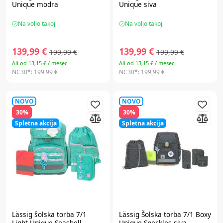
Unique modra
Unique siva
Na voljo takoj
Na voljo takoj
139,99 €
139,99 €
199,99 €
199,99 €
Ali od 13,15 € / mesec
Ali od 13,15 € / mesec
NC30*:
199,99 €
NC30*:
199,99 €
NOVO
NOVO
30%
30%
Spletna akcija
Spletna akcija
Lässig
šolska torba 7/1
Lässig
Šolska torba 7/1 Boxy
Light Unique Seashell
Unique Speckles siva