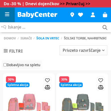
Do -30 % | Dnevi dojenčkov
>> Privarčuj >>
Iskanje
...
DOMOV
/
IGRAČE
/
ŠOLA IN VRTEC
/
ŠOLSKE TORBE, NAHRBTNIKI
FILTRI
Dobavljivo na spletu
30%
30%
Spletna akcija
Spletna akcija