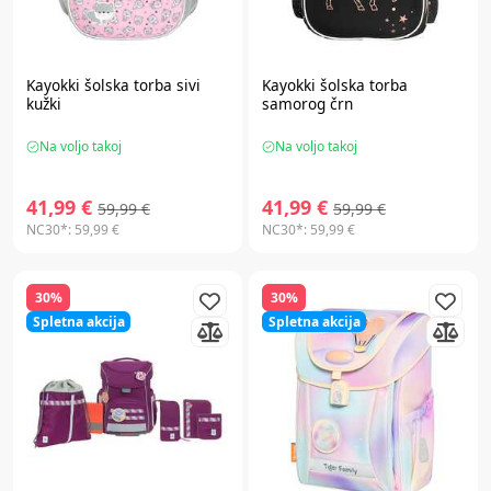
Kayokki
šolska torba sivi
Kayokki
šolska torba
kužki
samorog črn
Na voljo takoj
Na voljo takoj
41,99 €
41,99 €
59,99 €
59,99 €
NC30*:
59,99 €
NC30*:
59,99 €
30%
30%
Spletna akcija
Spletna akcija