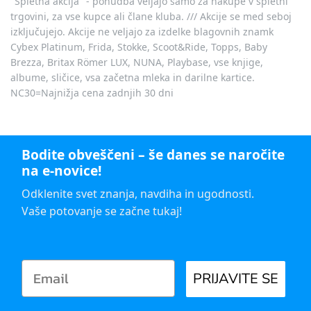
"Spletna akcija" - ponudba veljajo samo za nakupe v spletni
trgovini, za vse kupce ali člane kluba. /// Akcije se med seboj
izključujejo. Akcije ne veljajo za izdelke blagovnih znamk
Cybex Platinum, Frida, Stokke, Scoot&Ride, Topps, Baby
Brezza, Britax Römer LUX, NUNA, Playbase, vse knjige,
albume, sličice, vsa začetna mleka in darilne kartice.
NC30=Najnižja cena zadnjih 30 dni
Bodite obveščeni – še danes se naročite
na e-novice!
Odklenite svet znanja, navdiha in ugodnosti.
Vaše potovanje se začne tukaj!
PRIJAVITE SE