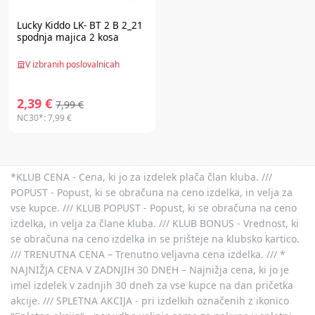
Lucky Kiddo LK- BT 2 B 2_21
spodnja majica 2 kosa
V izbranih poslovalnicah
2,39 €
7,99 €
NC30*:
7,99 €
*KLUB CENA - Cena, ki jo za izdelek plača član kluba. ///
POPUST - Popust, ki se obračuna na ceno izdelka, in velja za
vse kupce. /// KLUB POPUST - Popust, ki se obračuna na ceno
izdelka, in velja za člane kluba. /// KLUB BONUS - Vrednost, ki
se obračuna na ceno izdelka in se prišteje na klubsko kartico.
/// TRENUTNA CENA – Trenutno veljavna cena izdelka. /// *
NAJNIŽJA CENA V ZADNJIH 30 DNEH – Najnižja cena, ki jo je
imel izdelek v zadnjih 30 dneh za vse kupce na dan pričetka
akcije. /// SPLETNA AKCIJA - pri izdelkih označenih z ikonico