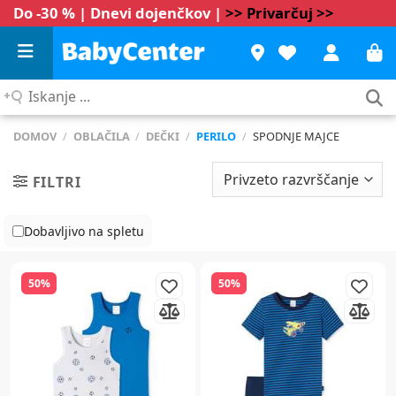
Do -30 % | Dnevi dojenčkov |
>> Privarčuj >>
Iskanje
...
DOMOV
/
OBLAČILA
/
DEČKI
/
PERILO
/
SPODNJE MAJCE
FILTRI
Dobavljivo na spletu
50%
50%