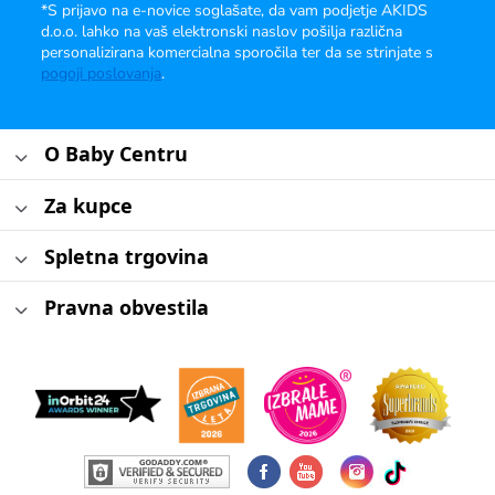
*S prijavo na e-novice soglašate, da vam podjetje AKIDS
d.o.o. lahko na vaš elektronski naslov pošilja različna
personalizirana komercialna sporočila ter da se strinjate s
pogoji poslovanja
.
O Baby Centru
Za kupce
Spletna trgovina
Pravna obvestila