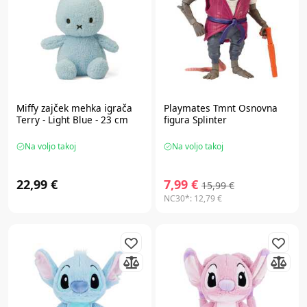
Miffy
zajček mehka igrača
Playmates
Tmnt Osnovna
Terry - Light Blue - 23 cm
figura Splinter
Na voljo takoj
Na voljo takoj
22,99 €
7,99 €
15,99 €
NC30*:
12,79 €