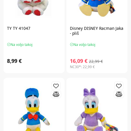
TY TY 41047
Disney
DISNEY Racman Jaka
- pliš
Na voljo takoj
Na voljo takoj
8,99 €
16,09 €
22,99 €
NC30*:
22,99 €