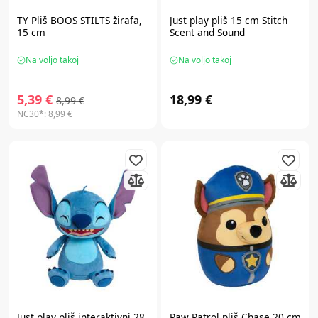
TY
Pliš BOOS STILTS žirafa,
Just play
pliš 15 cm Stitch
15 cm
Scent and Sound
Na voljo takoj
Na voljo takoj
5,39 €
18,99 €
8,99 €
NC30*:
8,99 €
Just play
pliš interaktivni 28
Paw Patrol
pliš Chase 20 cm