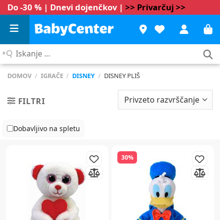
Do -30 % | Dnevi dojenčkov |
>> Privarčuj >>
Iskanje
...
DOMOV
/
IGRAČE
/
DISNEY
/
DISNEY PLIŠ
FILTRI
Dobavljivo na spletu
30%