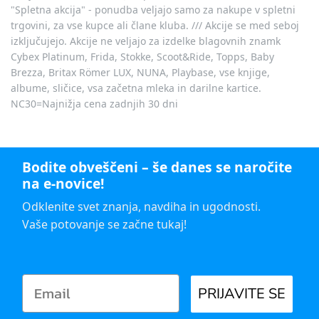
"Spletna akcija" - ponudba veljajo samo za nakupe v spletni
trgovini, za vse kupce ali člane kluba. /// Akcije se med seboj
izključujejo. Akcije ne veljajo za izdelke blagovnih znamk
Cybex Platinum, Frida, Stokke, Scoot&Ride, Topps, Baby
Brezza, Britax Römer LUX, NUNA, Playbase, vse knjige,
albume, sličice, vsa začetna mleka in darilne kartice.
NC30=Najnižja cena zadnjih 30 dni
Bodite obveščeni – še danes se naročite
na e-novice!
Odklenite svet znanja, navdiha in ugodnosti.
Vaše potovanje se začne tukaj!
PRIJAVITE SE