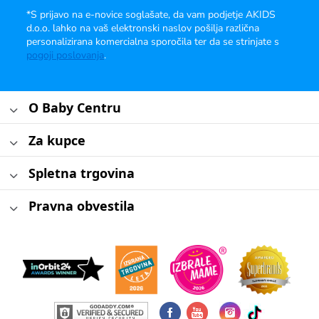
*S prijavo na e-novice soglašate, da vam podjetje AKIDS
d.o.o. lahko na vaš elektronski naslov pošilja različna
personalizirana komercialna sporočila ter da se strinjate s
pogoji poslovanja
.
O Baby Centru
Za kupce
Spletna trgovina
Pravna obvestila