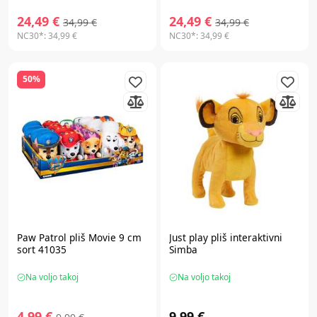
24,49 €
24,49 €
34,99 €
34,99 €
NC30*:
34,99 €
NC30*:
34,99 €
50%
Paw Patrol
pliš Movie 9 cm
Just play
pliš interaktivni
sort 41035
Simba
Na voljo takoj
Na voljo takoj
4,99 €
9,99 €