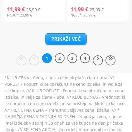
11,99 €
11,99 €
23,99 €
23,99 €
NC30*:
23,99 €
NC30*:
23,99 €
PRIKAŽI VEČ
1
2
3
4
*KLUB CENA - Cena, ki jo za izdelek plača član kluba. ///
POPUST - Popust, ki se obračuna na ceno izdelka, in velja za
vse kupce. /// KLUB POPUST - Popust, ki se obračuna na ceno
izdelka, in velja za člane kluba. /// KLUB BONUS - Vrednost, ki
se obračuna na ceno izdelka in se prišteje na klubsko kartico.
/// TRENUTNA CENA – Trenutno veljavna cena izdelka. /// *
NAJNIŽJA CENA V ZADNJIH 30 DNEH – Najnižja cena, ki jo je
imel izdelek v zadnjih 30 dneh za vse kupce na dan pričetka
akcije. /// SPLETNA AKCIJA - pri izdelkih označenih z ikonico