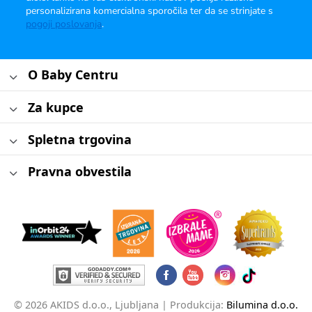
personalizirana komercialna sporočila ter da se strinjate s
pogoji poslovanja
.
O Baby Centru
Za kupce
Spletna trgovina
Pravna obvestila
© 2026 AKIDS d.o.o., Ljubljana |
Produkcija:
Bilumina d.o.o.