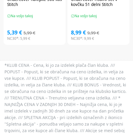
Stitch
kovčku 51 delni Stitch
Na voljo takoj
Na voljo takoj
5,39 €
8,99 €
5,99 €
9,99 €
NC30*:
5,99 €
NC30*:
9,99 €
*KLUB CENA - Cena, ki jo za izdelek plača član kluba. ///
POPUST - Popust, ki se obračuna na ceno izdelka, in velja za
vse kupce. /// KLUB POPUST - Popust, ki se obračuna na ceno
izdelka, in velja za člane kluba. /// KLUB BONUS - Vrednost, ki
se obračuna na ceno izdelka in se prišteje na klubsko kartico.
/// TRENUTNA CENA – Trenutno veljavna cena izdelka. /// *
NAJNIŽJA CENA V ZADNJIH 30 DNEH – Najnižja cena, ki jo je
imel izdelek v zadnjih 30 dneh za vse kupce na dan pričetka
akcije. /// SPLETNA AKCIJA - pri izdelkih označenih z ikonico
"Spletna akcija" - ponudba veljajo samo za nakupe v spletni
trgovini, za vse kupce ali člane kluba. /// Akcije se med seboj