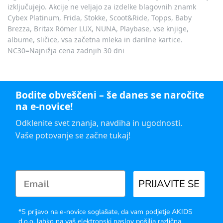
izključujejo. Akcije ne veljajo za izdelke blagovnih znamk
Cybex Platinum, Frida, Stokke, Scoot&Ride, Topps, Baby
Brezza, Britax Römer LUX, NUNA, Playbase, vse knjige,
albume, sličice, vsa začetna mleka in darilne kartice.
NC30=Najnižja cena zadnjih 30 dni
Bodite obveščeni – še danes se naročite
na e-novice!
Odklenite svet znanja, navdiha in ugodnosti.
Vaše potovanje se začne tukaj!
PRIJAVITE SE
*S prijavo na e-novice soglašate, da vam podjetje AKIDS
d.o.o. lahko na vaš elektronski naslov pošilja različna