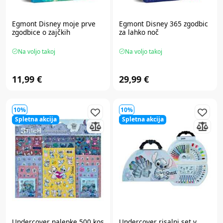
Egmont
Disney moje prve
Egmont
Disney 365 zgodbic
zgodbice o zajčkih
za lahko noč
Na voljo takoj
Na voljo takoj
11,99 €
29,99 €
10%
10%
Spletna akcija
Spletna akcija
Undercover
nalepke 500 kos
Undercover
risalni set v