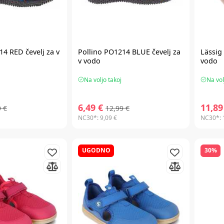
14 RED čevelj za v
Pollino PO1214 BLUE čevelj za
Lässig
v vodo
vodo
Na voljo takoj
Na vol
6,49 €
11,89
9 €
12,99 €
NC30*:
9,09 €
NC30*:
UGODNO
30%