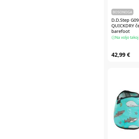
BOSONOGA
D.D.Step G0
QUICKDRY čev
barefoot
Na voljo takoj
42,99 €