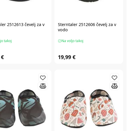
ler 2512613 čevelj za v
Sterntaler 2512606 čevelj za v
vodo
jo takoj
Na voljo takoj
 €
19,99 €