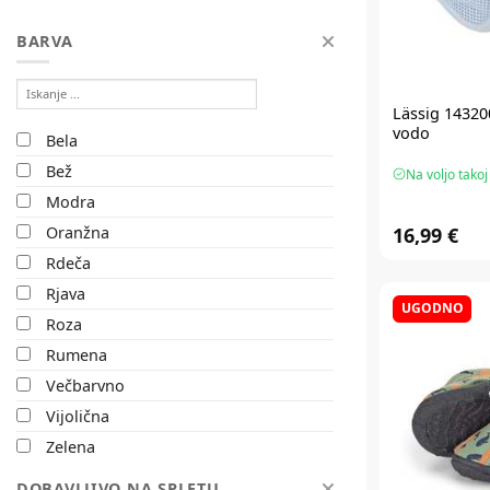
BARVA
Lässig 14320
vodo
Bela
Bež
Na voljo takoj
Modra
16,99 €
Oranžna
Rdeča
Rjava
UGODNO
Roza
Rumena
Večbarvno
Vijolična
Zelena
Črna
DOBAVLJIVO NA SPLETU