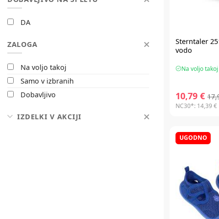
DA
Sterntaler 25
ZALOGA
vodo
Na voljo takoj
Na voljo takoj
Samo v izbranih
10,79 €
Dobavljivo
17,
NC30*:
14,39 €
IZDELKI V AKCIJI
UGODNO