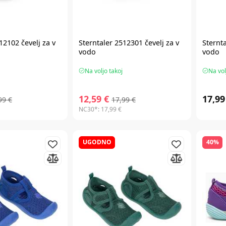
12102 čevelj za v
Sterntaler 2512301 čevelj za v
Sternta
vodo
vodo
Na voljo takoj
Na vol
12,59 €
17,99
99 €
17,99 €
NC30*:
17,99 €
UGODNO
40%