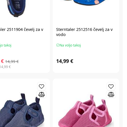
ler 2511904 čevelj za v
Sterntaler 2512516 čevelj za v
vodo
jo takoj
Na voljo takoj
 €
14,99 €
14,99 €
14,99 €