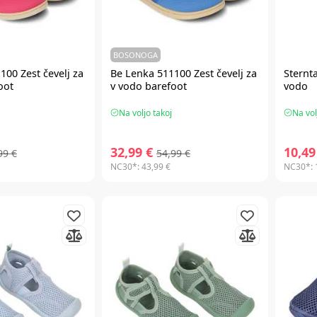
BOSONOGA
100 Zest čevelj za
Be Lenka 511100 Zest čevelj za
Sternta
oot
v vodo barefoot
vodo
Na voljo takoj
Na vol
32,99 €
10,49
99 €
54,99 €
NC30*:
43,99 €
NC30*: