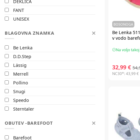
30
DEKLICA
31
FANT
UNISEX
BOSONOGA
Be Lenka 511
BLAGOVNA ZNAMKA
v vodo baref
Be Lenka
Na voljo takoj
D.D.Step
Lässig
32,99 €
54,
NC30*:
43,99 €
Merrell
Pollino
Snugi
Speedo
Sterntaler
OBUTEV -BAREFOOT
Barefoot