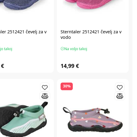
ler 2512421 čevelj za v
Sterntaler 2512421 čevelj za v
vodo
jo takoj
Na voljo takoj
 €
14,99 €
30%