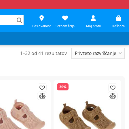
Poslovalnice
Seznam želja
Moj profil
Košarica
1
–
32
od
41
rezultatov
30%