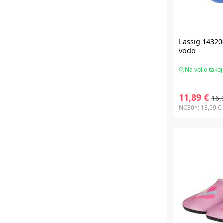
Lässig 14320
vodo
Na voljo takoj
11,89 €
16,
NC30*:
13,59 €