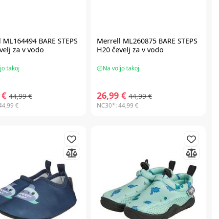
l ML164494 BARE STEPS
Merrell ML260875 BARE STEPS
velj za v vodo
H20 čevelj za v vodo
jo takoj
Na voljo takoj
 €
26,99 €
44,99 €
44,99 €
44,99 €
NC30*:
44,99 €