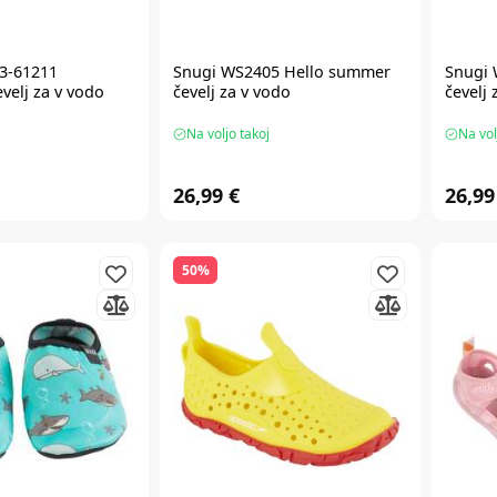
93-61211
Snugi WS2405 Hello summer
Snugi 
elj za v vodo
čevelj za v vodo
čevelj 
Na voljo takoj
Na vol
26,99 €
26,99
50%