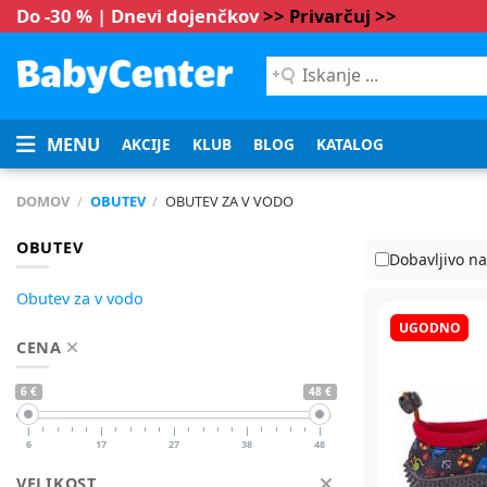
Do -30 % | Dnevi dojenčkov
>> Privarčuj >>
Iskanje
...
MENU
AKCIJE
KLUB
BLOG
KATALOG
DOMOV
/
OBUTEV
/
OBUTEV ZA V VODO
OBUTEV
Dobavljivo na
Obutev za v vodo
UGODNO
CENA
6 €
48 €
6
17
27
38
48
VELIKOST