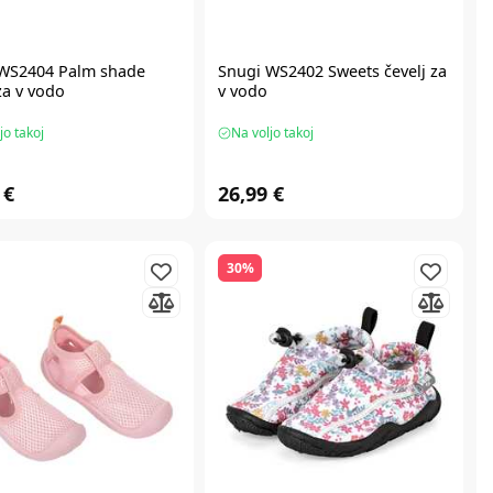
WS2404 Palm shade
Snugi WS2402 Sweets čevelj za
za v vodo
v vodo
jo takoj
Na voljo takoj
 €
26,99 €
30%