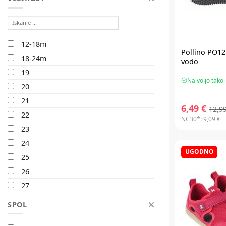
12-18m
Pollino PO12
18-24m
vodo
19
Na voljo takoj
20
21
6,49 €
12,9
22
NC30*:
9,09 €
23
24
UGODNO
25
26
27
28
SPOL
29