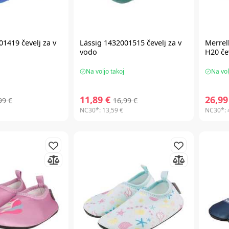
01419 čevelj za v
Lässig 1432001515 čevelj za v
Merrel
vodo
H20 če
Na voljo takoj
Na vol
11,89 €
26,99
99 €
16,99 €
NC30*:
13,59 €
NC30*: