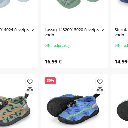
014024 čevelj za v
Lässig 14320015020 čevelj za v
Sternta
vodo
vodo
Na voljo takoj
Na vol
16,99 €
14,99
30%