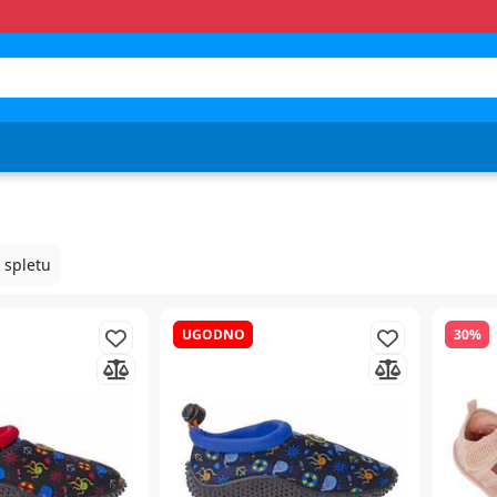
 spletu
UGODNO
30%