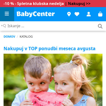
-10 % - Spletna klubska nedelja
| Nakupuj >>
Iskanje
...
DOMOV
/
KATALOG
Nakupuj v TOP ponudbi meseca avgusta