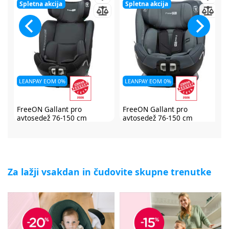
Spletna akcija
Spletna akcija
LEANPAY EOM 0%
LEANPAY EOM 0%
 pro
FreeON Gallant pro
FreeON Opal avtose
50 cm
avtosedež 76-150 cm
150 cm
Na voljo takoj
Na voljo takoj
143,99 €
183,99 €
,99 €
179,99 €
229,99 €
Za lažji vsakdan in čudovite skupne trenutke
ec
Ali od 13,53 € / mesec
Ali od 17,29 € / mesec
UP
NAKUP
NAKUP
NC30*
179,99 €
NC30*
229,99 €