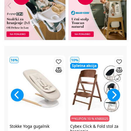
16%
10%
Spletna akcija
**KUPON 10 % KN80025
Stokke Yoga gugalnik
Cybex Click & Fold stol za