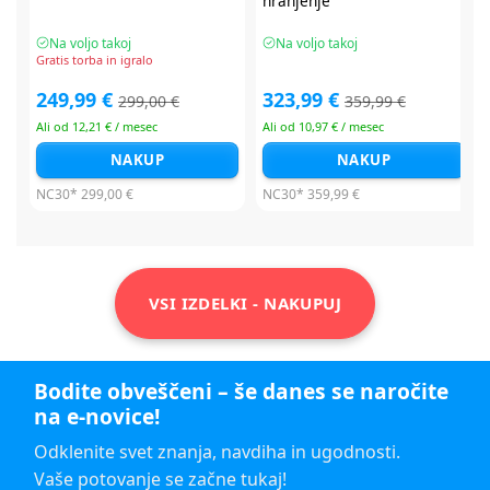
hranjenje
Na voljo takoj
Na voljo takoj
Gratis torba in igralo
249,99 €
323,99 €
299,00 €
359,99 €
Ali od 12,21 € / mesec
Ali od 10,97 € / mesec
NAKUP
NAKUP
NC30*
299,00 €
NC30*
359,99 €
VSI IZDELKI - NAKUPUJ
Bodite obveščeni – še danes se naročite
na e-novice!
Odklenite svet znanja, navdiha in ugodnosti.
Vaše potovanje se začne tukaj!