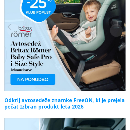
Odkrij avtosedeže znamke FreeON, ki je prejela
pečat Izbran produkt leta 2026