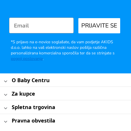
PRIJAVITE SE
*S prijavo na e-novice soglašate, da vam podjetje AKIDS
d.o.o. lahko na vaš elektronski naslov pošilja različna
personalizirana komercialna sporočila ter da se strinjate s
pogoji poslovanja
.
O Baby Centru
Za kupce
Spletna trgovina
Pravna obvestila