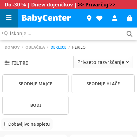
Do -30 % | Dnevi dojenčkov |
>> Privarčuj >>
Iskanje
...
DOMOV
/
OBLAČILA
/
DEKLICE
/
PERILO
FILTRI
SPODNJE MAJCE
SPODNJE HLAČE
BODI
Dobavljivo na spletu