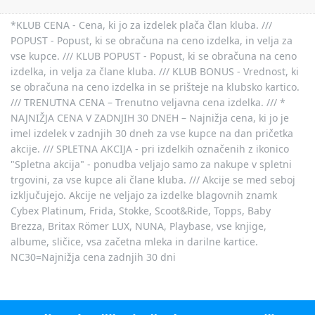
*KLUB CENA - Cena, ki jo za izdelek plača član kluba. ///
POPUST - Popust, ki se obračuna na ceno izdelka, in velja za
vse kupce. /// KLUB POPUST - Popust, ki se obračuna na ceno
izdelka, in velja za člane kluba. /// KLUB BONUS - Vrednost, ki
se obračuna na ceno izdelka in se prišteje na klubsko kartico.
/// TRENUTNA CENA – Trenutno veljavna cena izdelka. /// *
NAJNIŽJA CENA V ZADNJIH 30 DNEH – Najnižja cena, ki jo je
imel izdelek v zadnjih 30 dneh za vse kupce na dan pričetka
akcije. /// SPLETNA AKCIJA - pri izdelkih označenih z ikonico
"Spletna akcija" - ponudba veljajo samo za nakupe v spletni
trgovini, za vse kupce ali člane kluba. /// Akcije se med seboj
izključujejo. Akcije ne veljajo za izdelke blagovnih znamk
Cybex Platinum, Frida, Stokke, Scoot&Ride, Topps, Baby
Brezza, Britax Römer LUX, NUNA, Playbase, vse knjige,
albume, sličice, vsa začetna mleka in darilne kartice.
NC30=Najnižja cena zadnjih 30 dni