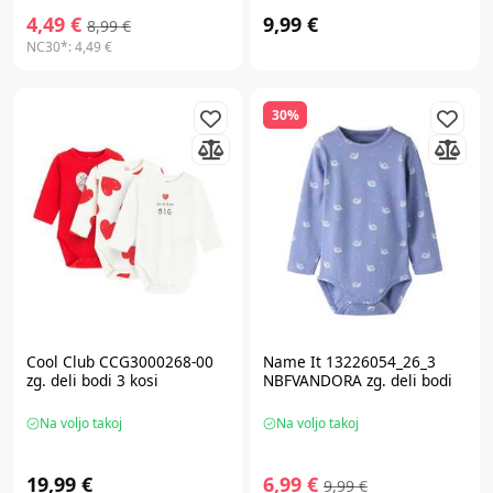
4,49 €
9,99 €
8,99 €
NC30*:
4,49 €
30%
Cool Club CCG3000268-00
Name It 13226054_26_3
zg. deli bodi 3 kosi
NBFVANDORA zg. deli bodi
Na voljo takoj
Na voljo takoj
19,99 €
6,99 €
9,99 €