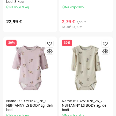
bodi 3 kosi
Na voljo takoj
Na voljo takoj
22,99 €
2,79 €
3,99 €
NC30*:
3,99 €
30%
30%
Name It 13251678_26_1
Name It 13251678_26_2
NBFTANNY LS BODY zg. deli
NBFTANNY LS BODY zg. deli
bodi
bodi
Na voljo takoj
Na voljo takoj