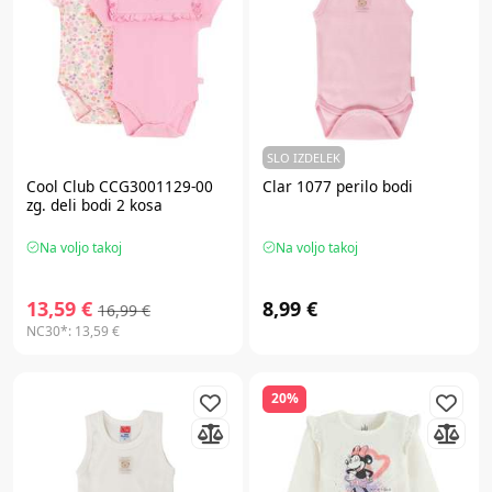
SLO IZDELEK
Cool Club CCG3001129-00
Clar 1077 perilo bodi
zg. deli bodi 2 kosa
Na voljo takoj
Na voljo takoj
13,59 €
8,99 €
16,99 €
NC30*:
13,59 €
20%