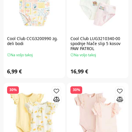
Cool Club CCG3200990 zg.
Cool Club LUG3210340-00
deli bodi
spodnje hlače slip 5 kosov
PAW PATROL
Na voljo takoj
Na voljo takoj
6,99 €
16,99 €
30%
30%