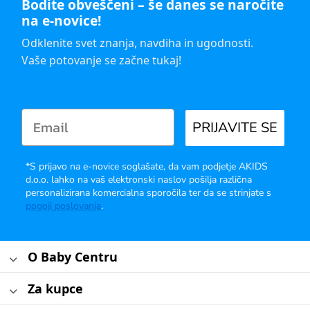
Bodite obveščeni – še danes se naročite
na e-novice!
Odklenite svet znanja, navdiha in ugodnosti.
Vaše potovanje se začne tukaj!
PRIJAVITE SE
*S prijavo na e-novice soglašate, da vam podjetje AKIDS
d.o.o. lahko na vaš elektronski naslov pošilja različna
personalizirana komercialna sporočila ter da se strinjate s
pogoji poslovanja
.
O Baby Centru
Za kupce