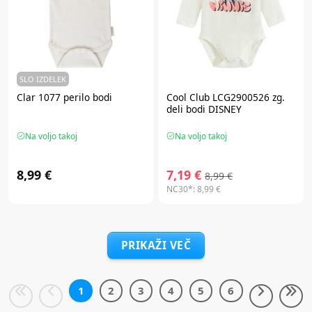
SLO IZDELEK
Clar 1077 perilo bodi
Cool Club LCG2900526 zg.
deli bodi DISNEY
Na voljo takoj
Na voljo takoj
8,99 €
7,19 €
8,99 €
NC30*:
8,99 €
PRIKAŽI VEČ
1
2
3
4
5
6