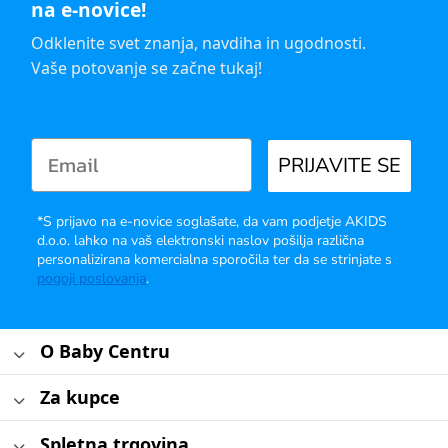
na e-novice!
Odklenite svet znanja, navdiha in ugodnosti.
Vaše potovanje se začne tukaj!
PRIJAVITE SE
*S prijavo na e-novice soglašate, da vam podjetje AKIDS
d.o.o. lahko na vaš elektronski naslov pošilja različna
personalizirana komercialna sporočila ter da se strinjate s
pogoji poslovanja
.
O Baby Centru
Za kupce
Spletna trgovina