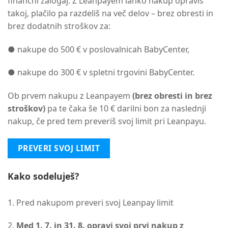
finančni zalogaj. Z Leanpayem lahko nakup opraviš
takoj, plačilo pa razdeliš na več delov – brez obresti in
brez dodatnih stroškov za:
● nakupe do 500 € v poslovalnicah BabyCenter,
● nakupe do 300 € v spletni trgovini BabyCenter.
Ob prvem nakupu z Leanpayem
(brez obresti in brez
stroškov)
pa te čaka še 10 € darilni bon za naslednji
nakup, če pred tem preveriš svoj limit pri Leanpayu.
PREVERI SVOJ LIMIT
Kako sodeluješ?
1. Pred nakupom preveri svoj Leanpay limit
2.
Med 1. 7. in 31. 8. opravi svoj prvi nakup z