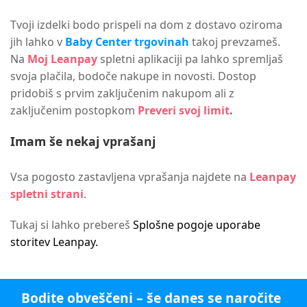
Tvoji izdelki bodo prispeli na dom z dostavo oziroma
jih lahko v
Baby Center trgovinah
takoj prevzameš.
Na
Moj Leanpay
spletni aplikaciji pa lahko spremljaš
svoja plačila, bodoče nakupe in novosti. Dostop
pridobiš s prvim zaključenim nakupom ali z
zaključenim postopkom
Preveri svoj limit
.
Imam še nekaj vprašanj
Vsa pogosto zastavljena vprašanja najdete na
Leanpay
spletni strani
.
Tukaj si lahko prebereš
Splošne pogoje uporabe
storitev Leanpay.
Bodite obveščeni – še danes se naročite