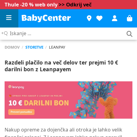
Thule -20 % web only
>> Odkrij več
Iskanje
...
DOMOV
/
STORITVE
/
LEANPAY
Razdeli plačilo na več delov ter prejmi 10 €
darilni bon z Leanpayem
Nakup opreme za dojenčka ali otroka je lahko velik