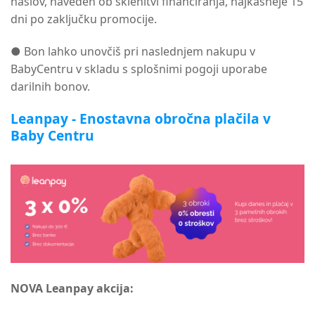
naslov, naveden ob sklenitvi financiranja, najkasneje 15
dni po zaključku promocije.
● Bon lahko unovčiš pri naslednjem nakupu v
BabyCentru v skladu s splošnimi pogoji uporabe
darilnih bonov.
Leanpay - Enostavna obročna plačila v
Baby Centru
NOVA Leanpay akcija: