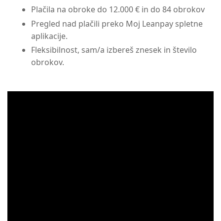
Plačila na obroke do 12.000 € in do 84 obrokov
Pregled nad plačili preko Moj Leanpay spletne
aplikacije.
Fleksibilnost, sam/a izbereš znesek in število
obrokov.