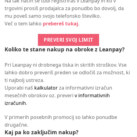
Na tak način se tudi registriraš v Leanpay in ko v
trgovini prosiš prodajalca za ponudbo bo dovolj, da
mu poveš samo svojo telefonsko številko.
Več o tem lahko
prebereš tukaj
.
PREVERI SVOJ LIMIT
Koliko te stane nakup na obroke z Leanpay?
Pri Leanpay ni drobnega tiska in skritih stroškov. Vse
lahko dobro preveriš preden se odločiš za možnost, ki
ti najbolj ustreza.
Uporabi naš
kalkulator
za informativni izračun
mesečnih obrokov oz. preveri
v informativnih
izračunih
.
V primerih posebnih promocij so lahko ponudbe
drugačne.
Kaj pa ko zaključim nakup?