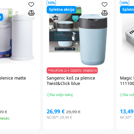
10%
10%
Spletna akcija
Spletn
a
**KUPON 2+1 GRATIS: KN80014
plenice matte
Sangenic
koš za plenice
Magic
Twist&Click blue
11110
Na voljo takoj
Na vol
26,99 €
13,49
99 €
29,99 €
NC30*:
29,99 €
NC30*:
 mesec