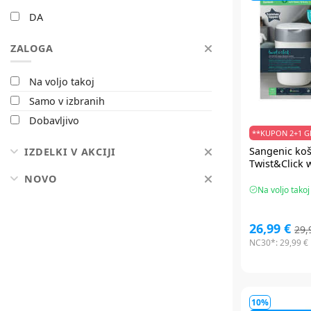
DA
ZALOGA
Na voljo takoj
Samo v izbranih
Dobavljivo
**KUPON 2+1 GR
Sangenic
koš
IZDELKI V AKCIJI
Twist&Click 
NOVO
Na voljo takoj
26,99 €
29,
NC30*:
29,99 €
10%