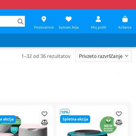
Poslovalnice
Seznam želja
Moj profil
Košarica
1
–
32
od
36
rezultatov
10%
a akcija
Spletna akcija