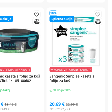
10%
a akcija
Spletna akcija
 2+1 GRATIS: KN80014
**KUPON 2+1 GRATIS: KN80014
ic
kaseta s folijo za koš
Sangenic Simplee kaseta s
Click 1/1 85100602
folijo za koš
jo takoj
Na voljo takoj
 €
20,69 €
13,49 €
22,99 €
13,49 €
NC30*:
22,99 €