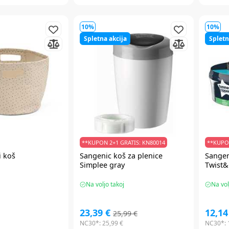
10%
10%
Spletna akcija
Spletn
**KUPON 2+1 GRATIS: KN80014
**KUPON
i koš
Sangenic
koš za plenice
Sangen
Simplee gray
Twist&
Na voljo takoj
Na vol
23,39 €
12,14
25,99 €
NC30*:
25,99 €
NC30*: