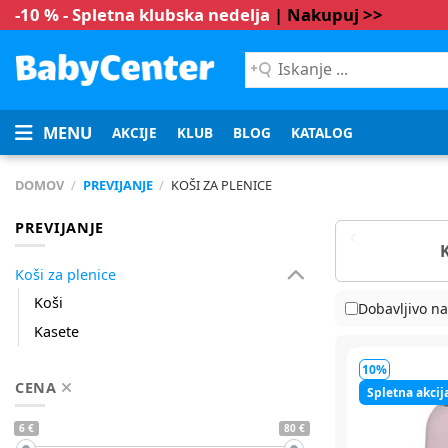
-10 % - Spletna klubska nedelja
| Nakupuj >>
Iskanje
...
MENU
AKCIJE
KLUB
BLOG
KATALOG
DOMOV
/
PREVIJANJE
/
KOŠI ZA PLENICE
PREVIJANJE
Koši za plenice
Koši
Dobavljivo na
Kasete
10%
CENA
Spletna akcij
6 €
80 €