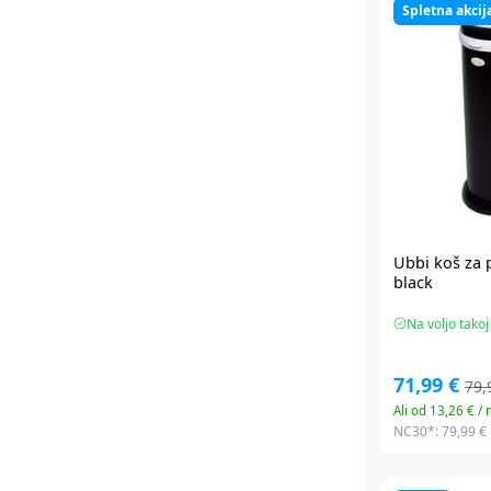
Spletna akcij
Ubbi
koš za 
black
Na voljo takoj
71,99 €
79,
Ali od 13,26 € /
NC30*:
79,99 €