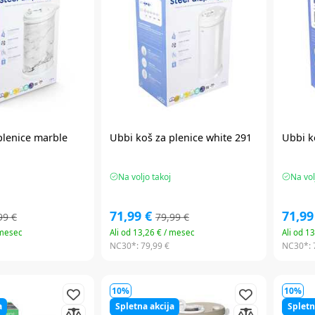
plenice marble
Ubbi
koš za plenice white 291
Ubbi
k
Na voljo takoj
Na vol
71,99 €
71,99
99 €
79,99 €
 mesec
Ali od 13,26 € / mesec
Ali od 1
NC30*:
79,99 €
NC30*:
10%
10%
a
Spletna akcija
Spletn