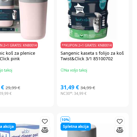
 2+1 GRATIS: KN80014
**KUPON 2+1 GRATIS: KN80014
ic
koš za plenice
Sangenic
kaseta s folijo za koš
Click pink
Twist&Click 3/1 85100702
jo takoj
Na voljo takoj
 €
31,49 €
29,99 €
34,99 €
29,99 €
NC30*:
34,99 €
10%
a akcija
Spletna akcija