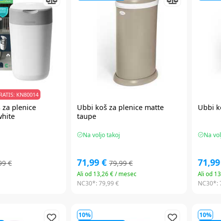
ATIS: KN80014
 za plenice
Ubbi
koš za plenice matte
Ubbi
k
white
taupe
Na voljo takoj
Na vol
71,99 €
71,99
99 €
79,99 €
Ali od 13,26 € / mesec
Ali od 1
NC30*:
79,99 €
NC30*:
10%
10%