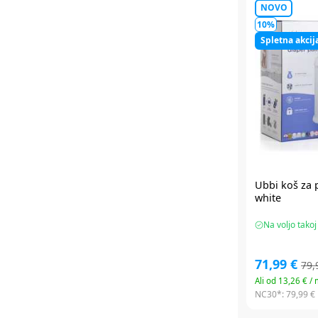
NOVO
10%
Spletna akcij
Ubbi
koš za 
white
Na voljo takoj
71,99 €
79,
Ali od 13,26 € /
NC30*:
79,99 €