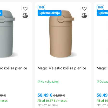
10%
10%
a
Spletna akcija
Spletn
ic koš za plenice
Magic Majestic koš za plenice
Magic 
Na voljo takoj
Dobavl
58,49 €
58,49
99 €
64,99 €
 mesec
Ali od 10,87 € / mesec
Ali od 1
NC30*:
64,99 €
NC30*: