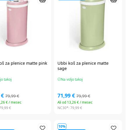
oš za plenice matte pink
Ubbi
koš za plenice matte
sage
jo takoj
Na voljo takoj
 €
71,99 €
79,99 €
79,99 €
3,26 € / mesec
Ali od 13,26 € / mesec
79,99 €
NC30*:
79,99 €
10%