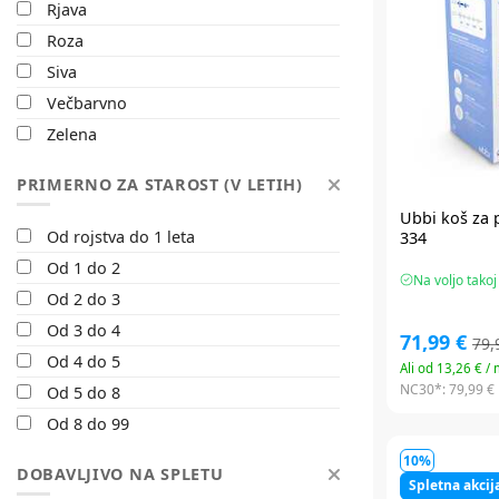
Rjava
Roza
Siva
Večbarvno
Zelena
PRIMERNO ZA STAROST (V LETIH)
Ubbi
koš za 
Od rojstva do 1 leta
334
Od 1 do 2
Na voljo takoj
Od 2 do 3
Od 3 do 4
71,99 €
79,
Od 4 do 5
Ali od 13,26 € /
NC30*:
79,99 €
Od 5 do 8
Od 8 do 99
10%
DOBAVLJIVO NA SPLETU
Spletna akcij