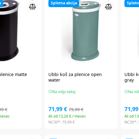
a
Spletna akcija
Spletn
plenice matte
Ubbi
koš za plenice open
Ubbi
k
water
gray
Na voljo takoj
Na vol
71,99 €
71,99
99 €
79,99 €
 mesec
Ali od 13,26 € / mesec
Ali od 1
NC30*:
79,99 €
NC30*: