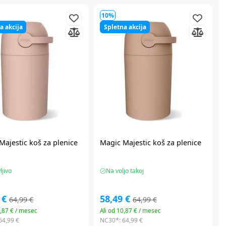
10%
a akcija
Spletna akcija
Majestic koš za plenice
Magic Majestic koš za plenice
jivo
Na voljo takoj
 €
58,49 €
64,99 €
64,99 €
0,87 € / mesec
Ali od 10,87 € / mesec
64,99 €
NC30*:
64,99 €