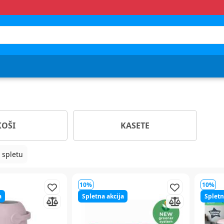
KOŠI
KASETE
 spletu
10%
10%
a
Spletna akcija
Spletn