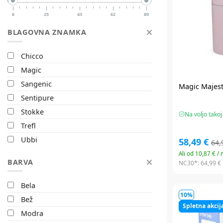
6
25
43
62
80
BLAGOVNA ZNAMKA
Chicco
Magic
Sangenic
Magic Majest
Sentipure
Stokke
Na voljo takoj
Trefl
Ubbi
58,49 €
64,
Ali od 10,87 € /
BARVA
NC30*:
64,99 €
Bela
10%
Bež
Spletna akcij
Modra