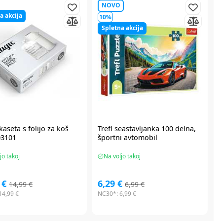
NOVO
a akcija
10%
Spletna akcija
kaseta s folijo za koš
Trefl
seastavljanka 100 delna,
03101
športni avtomobil
jo takoj
Na voljo takoj
 €
6,29 €
14,99 €
6,99 €
14,99 €
NC30*:
6,99 €