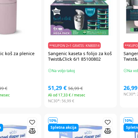
**KUPON 2+1 GRATIS: KN80014
**KUPON
ic koš za plenice
Sangenic
kaseta s folijo za koš
Sangen
Twist&Click 6/1 85100802
Twist&
Na voljo takoj
Na vol
51,29 €
26,99
99 €
56,99 €
NC30*:
 mesec
Ali od 17,33 € / mesec
NC30*:
56,99 €
10%
10%
a
Spletna akcija
Spletn