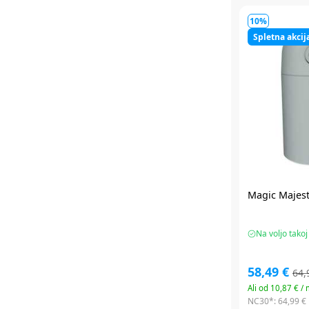
10%
Spletna akcij
Magic Majest
Na voljo takoj
58,49 €
64,
Ali od 10,87 € /
NC30*:
64,99 €