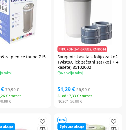
**KUPON 2+1 GRATIS: KN80014
oš za plenice taupe 715
Sangenic
kaseta s folijo za koš
Twist&Click začetni set (koš + 4
kasete) 85102002
jo takoj
Na voljo takoj
 €
51,29 €
79,99 €
56,99 €
3,26 € / mesec
Ali od 17,33 € / mesec
79,99 €
NC30*:
56,99 €
10%
a akcija
Spletna akcija