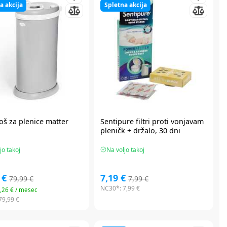
a akcija
Spletna akcija
oš za plenice matter
Sentipure
filtri proti vonjavam
pleničk + držalo, 30 dni
jo takoj
Na voljo takoj
 €
7,19 €
79,99 €
7,99 €
NC30*:
7,99 €
3,26 € / mesec
79,99 €