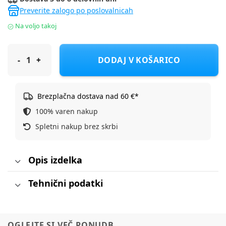
Preverite zalogo po poslovalnicah
Na voljo takoj
Magic koš za plenice Majestic glacier grey
DODAJ V KOŠARICO
Brezplačna dostava nad 60 €*
100% varen nakup
Spletni nakup brez skrbi
Opis izdelka
Tehnični podatki
OGLEJTE SI VEČ PONUDB