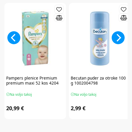
Pampers
plenice Premium
Becutan
puder za otroke 100
premium maxi 52 kos 4204
g 1002004798
Na voljo takoj
Na voljo takoj
20,99 €
2,99 €