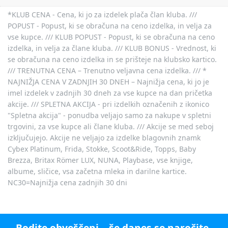
*KLUB CENA - Cena, ki jo za izdelek plača član kluba. ///
POPUST - Popust, ki se obračuna na ceno izdelka, in velja za
vse kupce. /// KLUB POPUST - Popust, ki se obračuna na ceno
izdelka, in velja za člane kluba. /// KLUB BONUS - Vrednost, ki
se obračuna na ceno izdelka in se prišteje na klubsko kartico.
/// TRENUTNA CENA – Trenutno veljavna cena izdelka. /// *
NAJNIŽJA CENA V ZADNJIH 30 DNEH – Najnižja cena, ki jo je
imel izdelek v zadnjih 30 dneh za vse kupce na dan pričetka
akcije. /// SPLETNA AKCIJA - pri izdelkih označenih z ikonico
"Spletna akcija" - ponudba veljajo samo za nakupe v spletni
trgovini, za vse kupce ali člane kluba. /// Akcije se med seboj
izključujejo. Akcije ne veljajo za izdelke blagovnih znamk
Cybex Platinum, Frida, Stokke, Scoot&Ride, Topps, Baby
Brezza, Britax Römer LUX, NUNA, Playbase, vse knjige,
albume, sličice, vsa začetna mleka in darilne kartice.
NC30=Najnižja cena zadnjih 30 dni
Bodite obveščeni – še danes se naročite