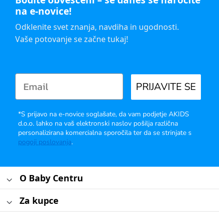
na e-novice!
Odklenite svet znanja, navdiha in ugodnosti.
Vaše potovanje se začne tukaj!
PRIJAVITE SE
*S prijavo na e-novice soglašate, da vam podjetje AKIDS
d.o.o. lahko na vaš elektronski naslov pošilja različna
personalizirana komercialna sporočila ter da se strinjate s
pogoji poslovanja
.
O Baby Centru
Za kupce