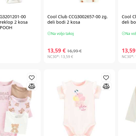
CG3201201-00
Cool Club CCG3002657-00 zg.
Cool C
preklop 2 kosa
deli bodi 2 kosa
deli b
 POOH
Na voljo takoj
Na vol
13,59 €
13,59
16,99 €
NC30*:
13,59 €
NC30*: