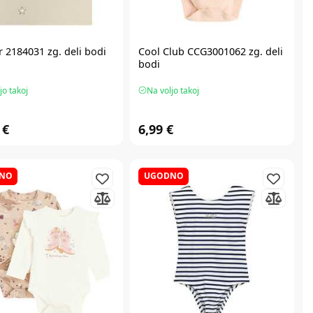
r 2184031 zg. deli bodi
Cool Club CCG3001062 zg. deli
bodi
jo takoj
Na voljo takoj
 €
6,99 €
NO
UGODNO