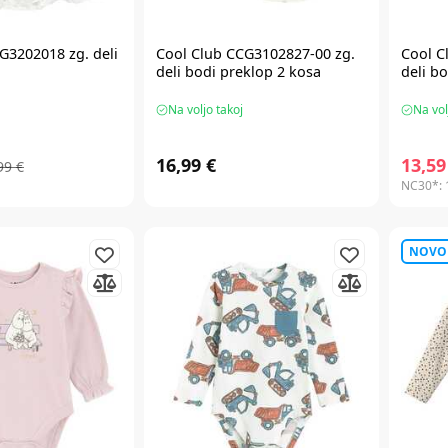
G3202018 zg. deli
Cool Club CCG3102827-00 zg.
Cool C
deli bodi preklop 2 kosa
deli b
Na voljo takoj
Na vol
16,99 €
13,59
99 €
NC30*:
NOVO