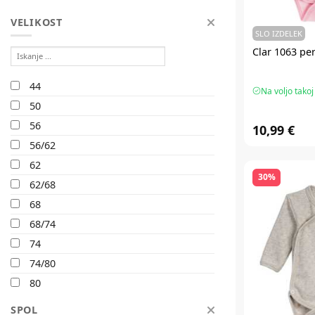
VELIKOST
SLO IZDELEK
Clar 1063 per
44
Na voljo takoj
50
56
10,99 €
56/62
62
30%
62/68
68
68/74
74
74/80
80
86
SPOL