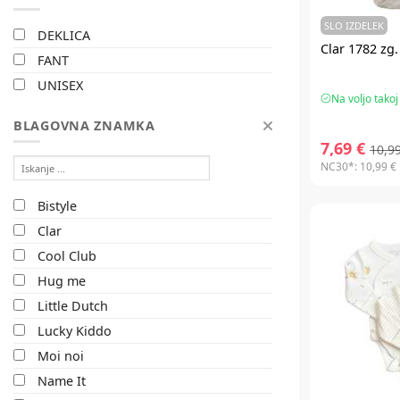
92
SLO IZDELEK
98
DEKLICA
Clar 1782 zg.
104
FANT
134
UNISEX
Na voljo takoj
140
BLAGOVNA ZNAMKA
152
7,69 €
10,9
164
NC30*:
10,99 €
86/92
Bistyle
Clar
Cool Club
Hug me
Little Dutch
Lucky Kiddo
Moi noi
Name It