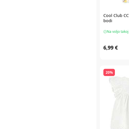
Cool Club CC
bodi
Na voljo takoj
6,99 €
20%