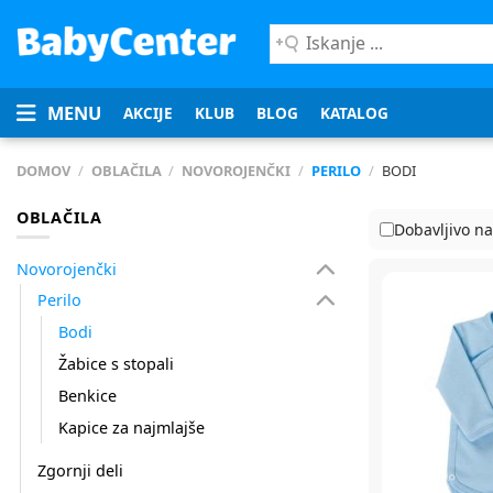
Iskanje
...
MENU
AKCIJE
KLUB
BLOG
KATALOG
DOMOV
/
OBLAČILA
/
NOVOROJENČKI
/
PERILO
/
BODI
OBLAČILA
Dobavljivo na
Novorojenčki
Perilo
Bodi
Žabice s stopali
Benkice
Kapice za najmlajše
Zgornji deli