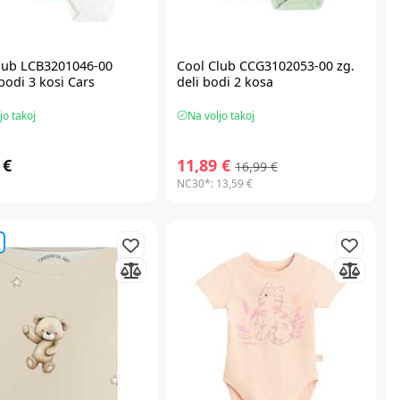
lub LCB3201046-00
Cool Club CCG3102053-00 zg.
bodi 3 kosi Cars
deli bodi 2 kosa
jo takoj
Na voljo takoj
 €
11,89 €
16,99 €
NC30*:
13,59 €