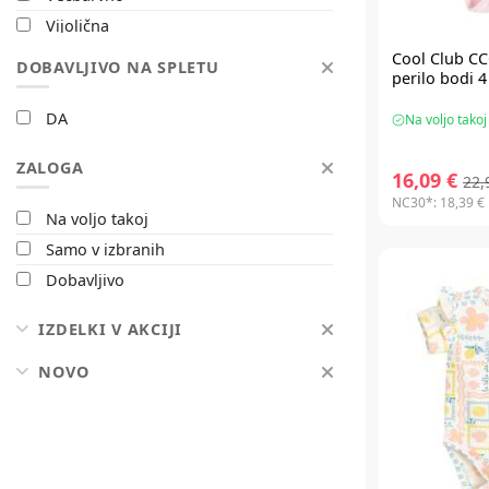
Vijolična
Zelena
Cool Club C
DOBAVLJIVO NA SPLETU
perilo bodi 4
DA
Na voljo takoj
ZALOGA
16,09 €
22,
NC30*:
18,39 €
Na voljo takoj
Samo v izbranih
Dobavljivo
IZDELKI V AKCIJI
NOVO