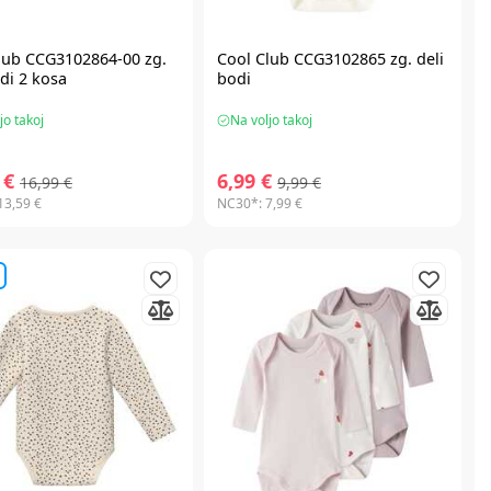
lub CCG3102864-00 zg.
Cool Club CCG3102865 zg. deli
odi 2 kosa
bodi
jo takoj
Na voljo takoj
 €
6,99 €
16,99 €
9,99 €
13,59 €
NC30*:
7,99 €