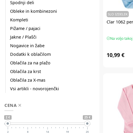
Spodnji deli
Obleke in kombinezoni
SLO IZDELEK
Kompleti
Clar 1062 pe
Pižame / pajaci
Jakne / Plašči
Na voljo takoj
Nogavice in žabe
10,99 €
Dodatki k oblačilom
Oblačila za na plažo
Oblačila za krst
Oblačila za X-mas
Vsi artikli - novorojenčki
CENA
2 €
25 €
2
8
14
19
25