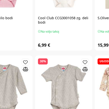
ilo bodi
Cool Club CCG3001058 zg. deli
S.Olive
bodi
Na voljo takoj
Na vol
6,99 €
15,99
30%
UGOD