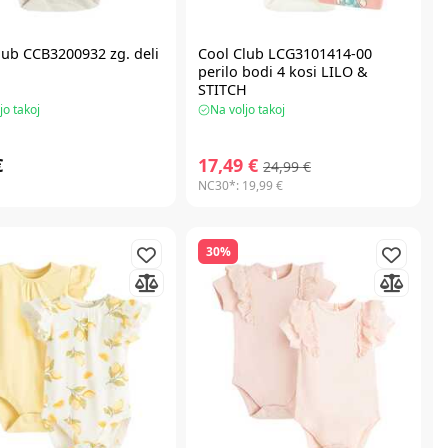
lub CCB3200932 zg. deli
Cool Club LCG3101414-00
perilo bodi 4 kosi LILO &
STITCH
jo takoj
Na voljo takoj
€
17,49 €
24,99 €
NC30*:
19,99 €
30%