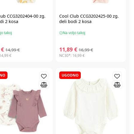
lub CCG3202404-00 zg.
Cool Club CCG3202425-00 zg.
odi 2 kosa
deli bodi 2 kosa
jo takoj
Na voljo takoj
 €
11,89 €
14,99 €
16,99 €
14,99 €
NC30*:
16,99 €
NO
UGODNO