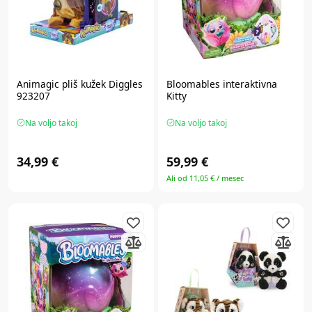
Animagic
pliš kužek Diggles
Bloomables
interaktivna
923207
Kitty
Na voljo takoj
Na voljo takoj
34,99 €
59,99 €
Ali od 11,05 € / mesec