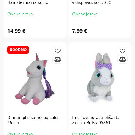
Hamstermania sorto
v displayu, sort, SLO
Na voljo takoj
Na voljo takoj
14,99 €
7,99 €
UGODNO
Dimian
pliš samorog Lulu,
Imc Toys
igrača plišasta
26 cm
zajčica Betsy 95861
Na voljo takoj
Na voljo takoj