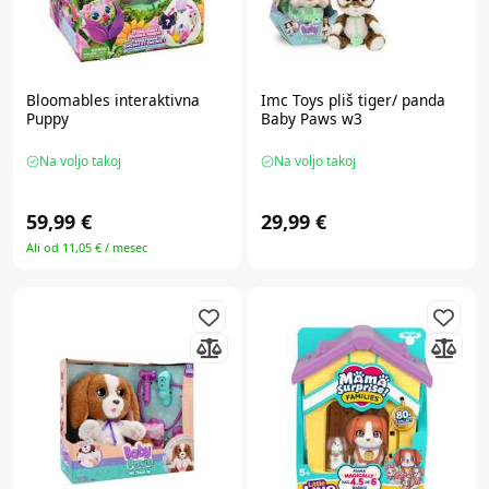
Bloomables
interaktivna
Imc Toys
pliš tiger/ panda
Puppy
Baby Paws w3
Na voljo takoj
Na voljo takoj
59,99 €
29,99 €
Ali od 11,05 € / mesec