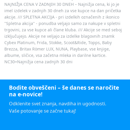
NAJNIŽJA CENA V ZADNJIH 30 DNEH – Najnižja cena, ki jo je
imel izdelek v zadnjih 30 dneh za vse kupce na dan pričetka
akcije. /// SPLETNA AKCIJA - pri izdelkih označenih z ikonico
"Spletna akcija" - ponudba veljajo samo za nakupe v spletni
trgovini, za vse kupce ali člane kluba. /// Akcije se med seboj
izključujejo. Akcije ne veljajo za izdelke blagovnih znamk
Cybex Platinum, Frida, Stokke, Scoot&Ride, Topps, Baby
Brezza, Britax Römer LUX, NUNA, Playbase, vse knjige,
albume, sličice, vsa začetna mleka in darilne kartice.
NC30=Najnižja cena zadnjih 30 dni
Bodite obveščeni – še danes se naročite
na e-novice!
Odklenite svet znanja, navdiha in ugodnosti.
Vaše potovanje se začne tukaj!