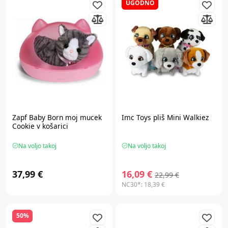
UGODNO
Zapf Baby Born
moj mucek
Imc Toys
pliš Mini Walkiez
Cookie v košarici
Na voljo takoj
Na voljo takoj
37,99 €
16,09 €
22,99 €
NC30*:
18,39 €
50%