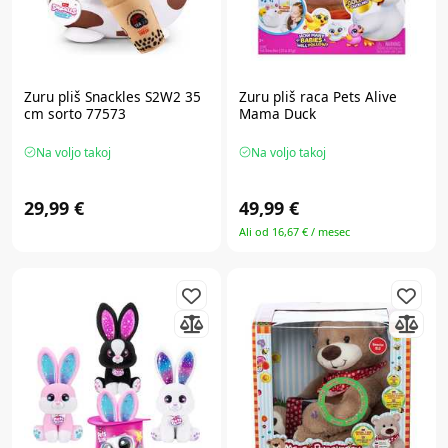
Zuru
pliš Snackles S2W2 35
Zuru
pliš raca Pets Alive
cm sorto 77573
Mama Duck
Na voljo takoj
Na voljo takoj
29,99 €
49,99 €
Ali od 16,67 € / mesec