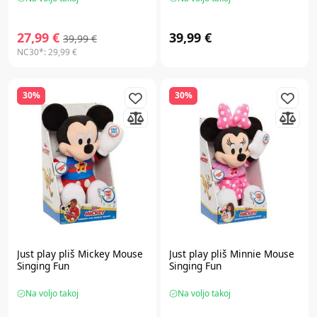
27,99 €
39,99 €
39,99 €
NC30*:
29,99 €
30%
30%
Just play
pliš Mickey Mouse
Just play
pliš Minnie Mouse
Singing Fun
Singing Fun
Na voljo takoj
Na voljo takoj