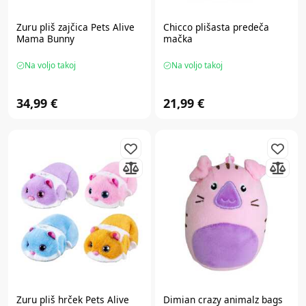
Zuru
pliš zajčica Pets Alive
Chicco
plišasta predeča
Mama Bunny
mačka
Na voljo takoj
Na voljo takoj
34,99 €
21,99 €
Zuru
pliš hrček Pets Alive
Dimian
crazy animalz bags