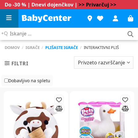
Do -30 % | Dnevi dojenčkov |
>> Privarčuj >>
Iskanje
...
DOMOV
/
IGRAČE
/
PLIŠASTE IGRAČE
/
INTERAKTIVNI PLIŠ
FILTRI
Dobavljivo na spletu