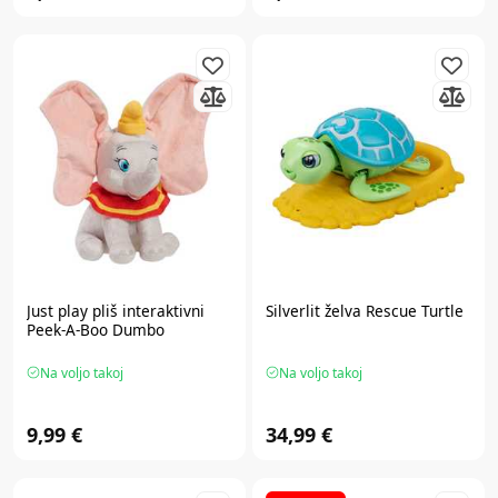
Just play
pliš interaktivni
Silverlit
želva Rescue Turtle
Peek-A-Boo Dumbo
Na voljo takoj
Na voljo takoj
9,99 €
34,99 €