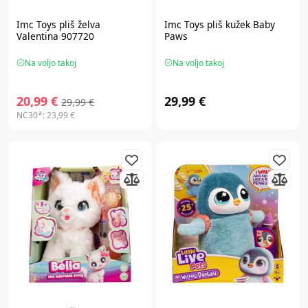
Imc Toys
pliš želva
Imc Toys
pliš kužek Baby
Valentina 907720
Paws
Na voljo takoj
Na voljo takoj
20,99 €
29,99 €
29,99 €
NC30*:
23,99 €