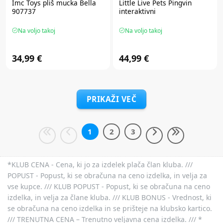
Imc Toys
pliš mucka Bella
Little Live Pets
Pingvin
907737
interaktivni
Na voljo takoj
Na voljo takoj
34,99 €
44,99 €
PRIKAŽI VEČ
1
2
3
*KLUB CENA - Cena, ki jo za izdelek plača član kluba. ///
POPUST - Popust, ki se obračuna na ceno izdelka, in velja za
vse kupce. /// KLUB POPUST - Popust, ki se obračuna na ceno
izdelka, in velja za člane kluba. /// KLUB BONUS - Vrednost, ki
se obračuna na ceno izdelka in se prišteje na klubsko kartico.
/// TRENUTNA CENA – Trenutno veljavna cena izdelka. /// *