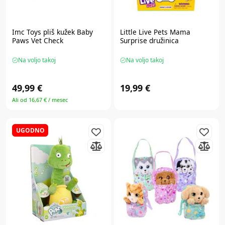
Imc Toys
pliš kužek Baby
Little Live Pets
Mama
Paws Vet Check
Surprise družinica
Na voljo takoj
Na voljo takoj
49,99 €
19,99 €
Ali od 16,67 € / mesec
UGODNO