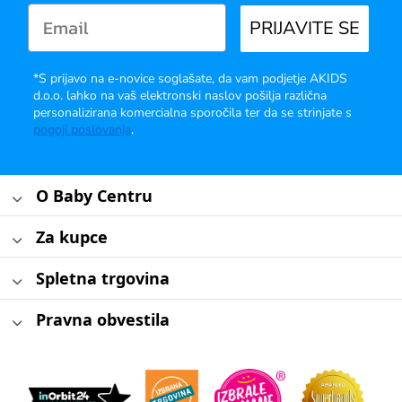
PRIJAVITE SE
*S prijavo na e-novice soglašate, da vam podjetje AKIDS
d.o.o. lahko na vaš elektronski naslov pošilja različna
personalizirana komercialna sporočila ter da se strinjate s
pogoji poslovanja
.
O Baby Centru
Za kupce
Spletna trgovina
Pravna obvestila