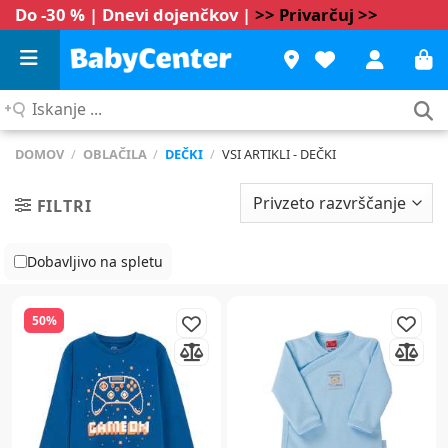
Do -30 % | Dnevi dojenčkov |
>> Privarčuj >>
Iskanje
...
DOMOV
/
OBLAČILA
/
DEČKI
/
VSI ARTIKLI - DEČKI
FILTRI
Dobavljivo na spletu
50%