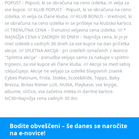
POPUST - Popust, ki se obračuna na ceno izdelka, in velja za
vse kupce. /// KLUB POPUST - Popust, ki se obračuna na ceno
izdelka, in velja za člane kluba. /// KLUB BONUS - Vrednost, ki
se obračuna na ceno izdelka in se prišteje na klubsko kartico.
/// TRENUTNA CENA – Trenutno veljavna cena izdelka. /// *
NAJNIŽJA CENA V ZADNJIH 30 DNEH – Najnižja cena, ki jo je
imel izdelek v zadnjih 30 dneh za vse kupce na dan pričetka
akcije. /// SPLETNA AKCIJA - pri izdelkih označenih z ikonico
"Spletna akcija" - ponudba veljajo samo za nakupe v spletni
trgovini, za vse kupce ali člane kluba. /// Akcije se med seboj
izključujejo. Akcije ne veljajo za izdelke blagovnih znamk
Cybex Platinum, Frida, Stokke, Scoot&Ride, Topps, Baby
Brezza, Britax Römer LUX, NUNA, Playbase, vse knjige,
albume, sličice, vsa začetna mleka in darilne kartice.
NC30=Najnižja cena zadnjih 30 dni
Bodite obveščeni – še danes se naročite
na e-novice!