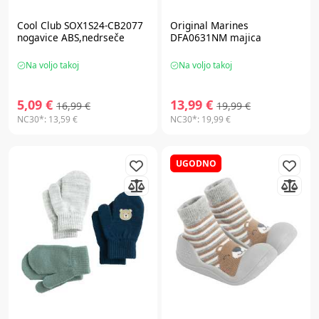
Cool Club SOX1S24-CB2077
Original Marines
nogavice ABS,nedrseče
DFA0631NM majica
Na voljo takoj
Na voljo takoj
5,09 €
13,99 €
16,99 €
19,99 €
NC30*:
13,59 €
NC30*:
19,99 €
UGODNO