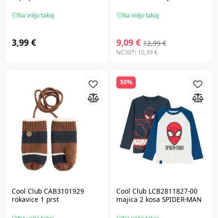
Na voljo takoj
Na voljo takoj
3,99 €
9,09 €
12,99 €
NC30*:
10,39 €
50%
Cool Club CAB3101929
Cool Club LCB2811827-00
rokavice 1 prst
majica 2 kosa SPIDER-MAN