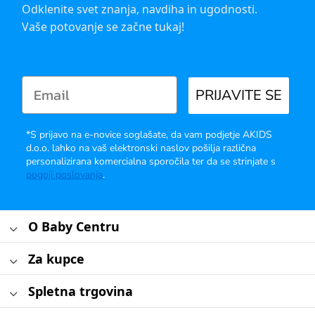
Odklenite svet znanja, navdiha in ugodnosti.
Vaše potovanje se začne tukaj!
PRIJAVITE SE
*S prijavo na e-novice soglašate, da vam podjetje AKIDS
d.o.o. lahko na vaš elektronski naslov pošilja različna
personalizirana komercialna sporočila ter da se strinjate s
pogoji poslovanja
.
O Baby Centru
Za kupce
Spletna trgovina