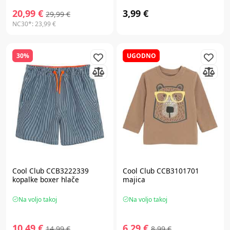
20,99 €
3,99 €
29,99 €
NC30*:
23,99 €
30%
UGODNO
Cool Club CCB3222339
Cool Club CCB3101701
kopalke boxer hlače
majica
Na voljo takoj
Na voljo takoj
10,49 €
6,29 €
14,99 €
8,99 €