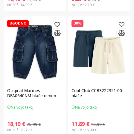
NC30*:
14,99 €
NC30*:
7,19 €
UGODNO
30%
Original Marines
Cool Club CCB3222351-00
DFA0640NM hlače denim
hlače
Na voljo takoj
Na voljo takoj
18,19 €
11,89 €
25,99 €
16,99 €
NC30*:
20,79 €
NC30*:
16,99 €