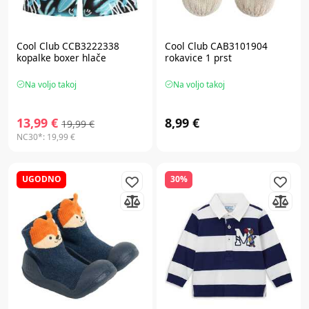
Cool Club CCB3222338
Cool Club CAB3101904
kopalke boxer hlače
rokavice 1 prst
Na voljo takoj
Na voljo takoj
13,99 €
8,99 €
19,99 €
NC30*:
19,99 €
UGODNO
30%