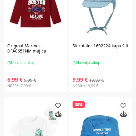
Original Marines
Sterntaler 1602224 kapa šilt
DFA0651NM majica
Na voljo takoj
Na voljo takoj
6,99 €
9,99 €
9,99 €
19,99 €
NC30*:
7,99 €
NC30*:
19,99 €
30%