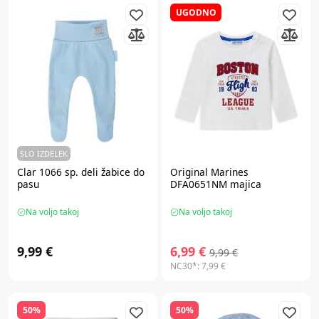
UGODNO
SLO IZDELEK
Clar 1066 sp. deli žabice do
Original Marines
pasu
DFA0651NM majica
Na voljo takoj
Na voljo takoj
9,99 €
6,99 €
9,99 €
NC30*:
7,99 €
50%
50%