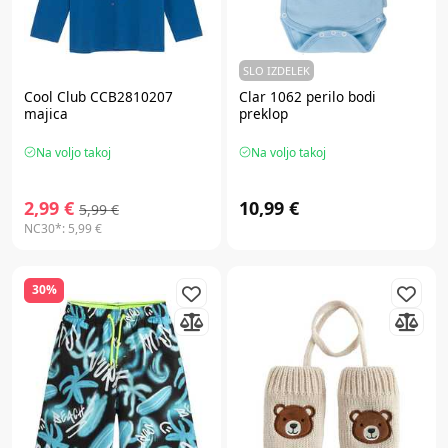
SLO IZDELEK
Cool Club CCB2810207
Clar 1062 perilo bodi
majica
preklop
Na voljo takoj
Na voljo takoj
2,99 €
10,99 €
5,99 €
NC30*:
5,99 €
30%