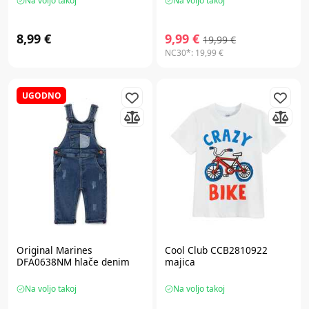
Na voljo takoj
Na voljo takoj
8,99 €
9,99 €
19,99 €
NC30*:
19,99 €
UGODNO
Original Marines
Cool Club CCB2810922
DFA0638NM hlače denim
majica
Na voljo takoj
Na voljo takoj