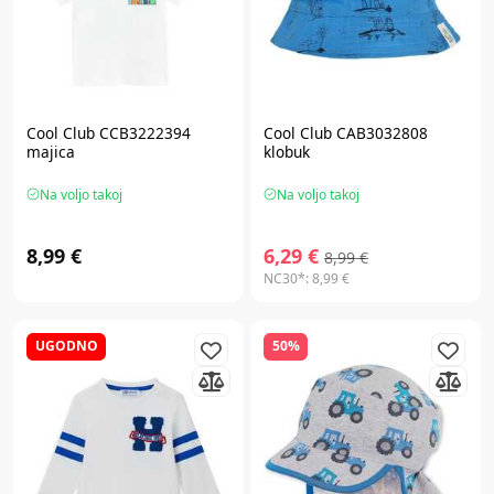
Cool Club CCB3222394
Cool Club CAB3032808
majica
klobuk
Na voljo takoj
Na voljo takoj
8,99 €
6,29 €
8,99 €
NC30*:
8,99 €
UGODNO
50%