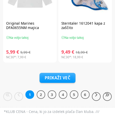
Original Marines
Sterntaler 1612041 kapa z
DFA0655NM majica
zaščito
Na voljo takoj
Na voljo takoj
5,99 €
9,49 €
9,99 €
18,99 €
NC30*:
7,99 €
NC30*:
18,99 €
PRIKAŽI VEČ
1
2
3
4
5
6
*KLUB CENA - Cena, ki jo za izdelek plača član kluba. ///