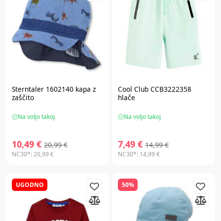
Sterntaler 1602140 kapa z
Cool Club CCB3222358
zaščito
hlače
Na voljo takoj
Na voljo takoj
10,49 €
7,49 €
20,99 €
14,99 €
NC30*:
20,99 €
NC30*:
14,99 €
UGODNO
50%