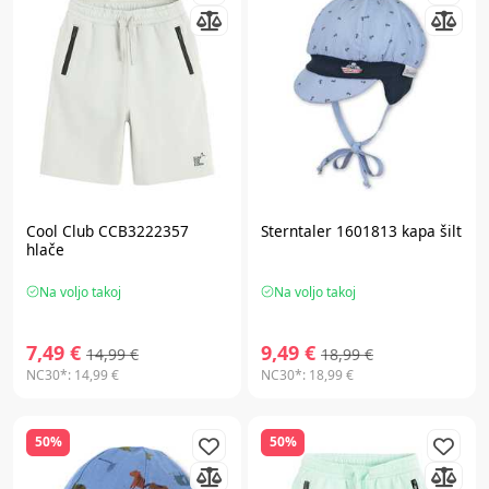
Cool Club CCB3222357
Sterntaler 1601813 kapa šilt
hlače
Na voljo takoj
Na voljo takoj
7,49 €
9,49 €
14,99 €
18,99 €
NC30*:
14,99 €
NC30*:
18,99 €
50%
50%