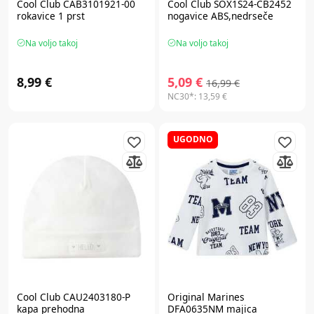
Cool Club CAB3101921-00
Cool Club SOX1S24-CB2452
rokavice 1 prst
nogavice ABS,nedrseče
Na voljo takoj
Na voljo takoj
8,99 €
5,09 €
16,99 €
NC30*:
13,59 €
UGODNO
Cool Club CAU2403180-P
Original Marines
kapa prehodna
DFA0635NM majica