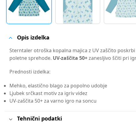
Opis izdelka
Sterntaler otroška kopalna majica z UV zaščito poskrbi
poletne sprehode.
UV-zaščita 50+
zanesljivo ščiti pri i
Prednosti izdelka:
Mehko, elastično blago za popolno udobje
Ljubek srčkast motiv za igriv videz
UV-zaščita 50+ za varno igro na soncu
Tehnični podatki