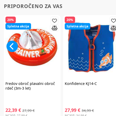
NC30*:
37,99 €
NC30*:
27,95 €
PRIPOROČENO ZA VAS
20%
20%
Spletna akcija
Spletna akcija
Fredov obroč
plavalni obroč
Konfidence
KJ14-C
rdeč (3m-3 let)
22,39 €
27,99 €
27,99 €
34,99 €
NC30*:
27,99 €
NC30*:
34,99 €