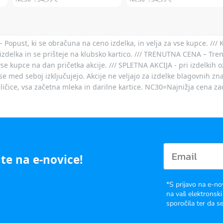
- Popust, ki se obračuna na ceno izdelka, in velja za vse kupce. ///
izdelka in se prišteje na klubsko kartico. /// TRENUTNA CENA – Tre
vse kupce na dan pričetka akcije. /// SPLETNA AKCIJA - pri izdelkih 
je se med seboj izključujejo. Akcije ne veljajo za izdelke blagovnih
ičice, vsa začetna mleka in darilne kartice. NC30=Najnižja cena za
te na e-novice!
*S prijavo na e-no
na vaš elektronski
sporočila ter da se