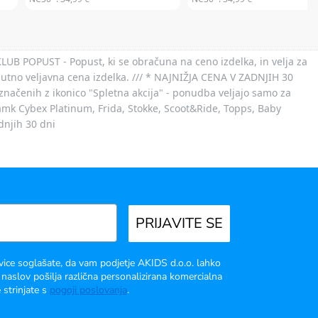
 KLUB POPUST - Popust, ki se obračuna na ceno izdelka, in velja za
nutno veljavna cena izdelka. /// * NAJNIŽJA CENA V ZADNJIH 30
označenih z ikonico "Spletna akcija" - ponudba veljajo samo za
 znamk Cybex Platinum, Frida, Stokke, Scoot&Ride, Topps, Baby
dnjih 30 dni
PRIJAVITE SE
vice soglašate, da vam podjetje AKIDS d.o.o. lahko
 naslov pošilja različna personalizirana komercialna
 strinjate s
pogoji poslovanja
.