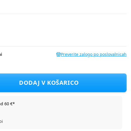
i
Preverite zalogo po poslovalnicah
V zaščito DR 2502666 F Zelena 104
DODAJ V KOŠARICO
ad 60 €*
bi