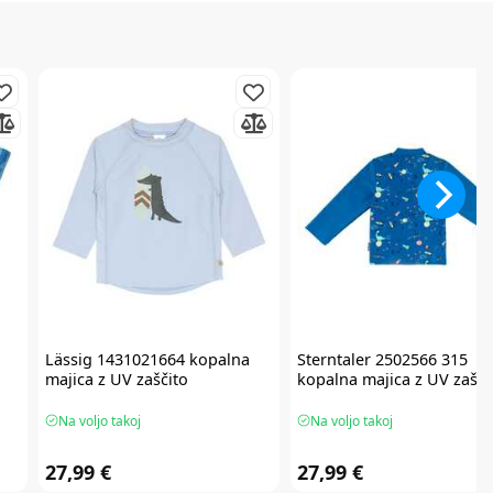
Lässig
1431021664 kopalna
Sterntaler
2502566 315
majica z UV zaščito
kopalna majica z UV zašči
Na voljo takoj
Na voljo takoj
27,99 €
27,99 €