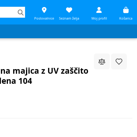
Poslovalnice
Seznam želja
Moj profil
Košarica
lna majica z UV zaščito
lena 104