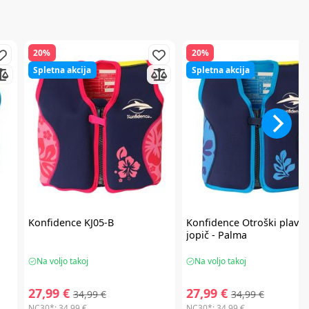
20%
20%
Spletna akcija
Spletna akcija
Konfidence
KJ05-B
Konfidence
Otroški plaval
jopič - Palma
Na voljo takoj
Na voljo takoj
27,99 €
27,99 €
34,99 €
34,99 €
NC30*:
34,99 €
NC30*:
34,99 €