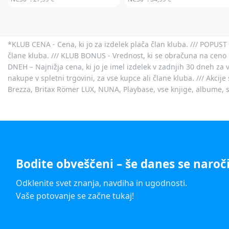
*KLUB CENA - Cena, ki jo za izdelek plača član kluba. /// POPUST 
člane kluba. /// KLUB BONUS - Vrednost, ki se obračuna na ceno 
DNEH – Najnižja cena, ki jo je imel izdelek v zadnjih 30 dneh za 
nakupe v spletni trgovini, za vse kupce ali člane kluba. /// Akci
Brezza, Britax Römer LUX, NUNA, Playbase, vse knjige, albume, sl
Bodite obveščeni – še danes se naroči
Odklenite svet znanja, navdiha in ugodnosti.
Vaše potovanje se začne tukaj!