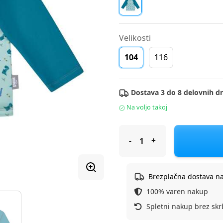
Velikosti
104
116
Dostava 3 do 8 delovnih dn
Na voljo takoj
Sterntaler kopalna majica z U
Brezplačna dostava n
100% varen nakup
Spletni nakup brez skr