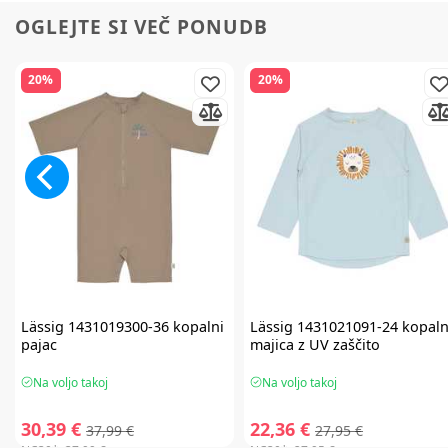
OGLEJTE SI VEČ PONUDB
20%
20%
Lässig
1431019300-36 kopalni
Lässig
1431021091-24 kopal
pajac
majica z UV zaščito
Na voljo takoj
Na voljo takoj
30,39 €
22,36 €
37,99 €
27,95 €