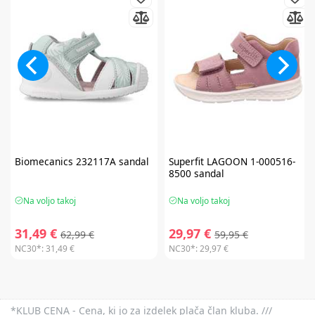
Biomecanics
232117A sandal
Superfit
LAGOON 1-000516-
8500 sandal
Na voljo takoj
Na voljo takoj
31,49 €
29,97 €
62,99 €
59,95 €
NC30*:
31,49 €
NC30*:
29,97 €
*KLUB CENA - Cena, ki jo za izdelek plača član kluba. ///