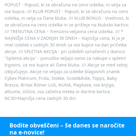
POPUST - Popust, ki se obračuna na ceno izdelka, in velja za
vse kupce. /// KLUB POPUST - Popust, ki se obračuna na ceno
izdelka, in velja za člane kluba. /// KLUB BONUS - Vrednost, ki
se obračuna na ceno izdelka in se prišteje na klubsko kartico.
/// TRENUTNA CENA – Trenutno veljavna cena izdelka. /// *
NAJNIŽJA CENA V ZADNJIH 30 DNEH – Najnižja cena, ki jo je
imel izdelek v zadnjih 30 dneh za vse kupce na dan pričetka
akcije. /// SPLETNA AKCIJA - pri izdelkih označenih z ikonico
"Spletna akcija" - ponudba veljajo samo za nakupe v spletni
trgovini, za vse kupce ali člane kluba. /// Akcije se med seboj
izključujejo. Akcije ne veljajo za izdelke blagovnih znamk
Cybex Platinum, Frida, Stokke, Scoot&Ride, Topps, Baby
Brezza, Britax Römer LUX, NUNA, Playbase, vse knjige,
albume, sličice, vsa začetna mleka in darilne kartice.
NC30=Najnižja cena zadnjih 30 dni
Bodite obveščeni – še danes se naročite
na e-novice!