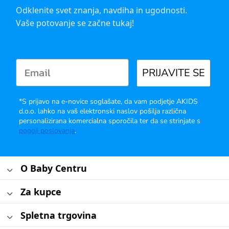
Odklenite svet znanja, navdiha in ugodnosti.
Vaše potovanje se začne tukaj!
PRIJAVITE SE
*S prijavo na e-novice soglašate, da vam podjetje AKIDS
d.o.o. lahko na vaš elektronski naslov pošilja različna
personalizirana komercialna sporočila ter da se strinjate s
pogoji poslovanja
.
O Baby Centru
Za kupce
Spletna trgovina