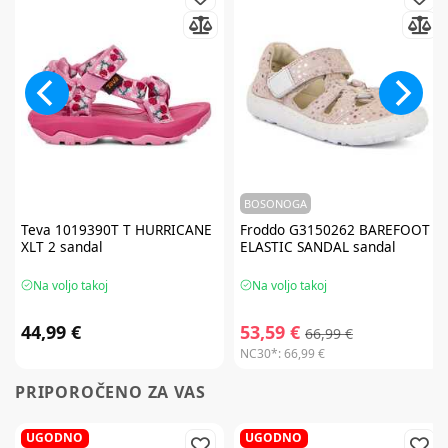
BOSONOGA
Teva
1019390T T HURRICANE
Froddo
G3150262 BAREFOOT
XLT 2 sandal
ELASTIC SANDAL sandal
Na voljo takoj
Na voljo takoj
44,99 €
53,59 €
66,99 €
NC30*:
66,99 €
PRIPOROČENO ZA VAS
UGODNO
UGODNO