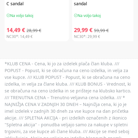
C sandal
sandal
Na voljo takoj
Na voljo takoj
14,49 €
29,99 €
28,99 €
59,99 €
NC30*:
14,49 €
NC30*:
29,99 €
*KLUB CENA - Cena, ki jo za izdelek plača član kluba. ///
POPUST - Popust, ki se obračuna na ceno izdelka, in velja za
vse kupce. /// KLUB POPUST - Popust, ki se obračuna na ceno
izdelka, in velja za člane kluba. /// KLUB BONUS - Vrednost, ki
se obračuna na ceno izdelka in se prišteje na klubsko kartico.
/// TRENUTNA CENA – Trenutno veljavna cena izdelka. /// *
NAJNIŽJA CENA V ZADNJIH 30 DNEH – Najnižja cena, ki jo je
imel izdelek v zadnjih 30 dneh za vse kupce na dan pričetka
akcije. /// SPLETNA AKCIJA - pri izdelkih označenih z ikonico
"Spletna akcija" - ponudba veljajo samo za nakupe v spletni
trgovini, za vse kupce ali člane kluba. /// Akcije se med seboj