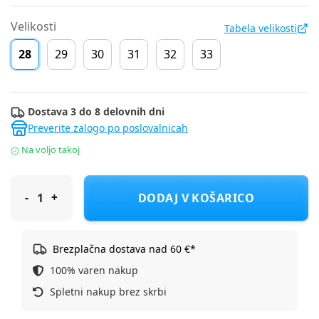
Velikosti
Tabela velikosti
28
29
30
31
32
33
Dostava 3 do 8 delovnih dni
Preverite zalogo po poslovalnicah
Na voljo takoj
Muris sandal 687637 Rio Junior barefoot D dusty pink 28
DODAJ V KOŠARICO
Brezplačna dostava nad 60 €*
100% varen nakup
Spletni nakup brez skrbi