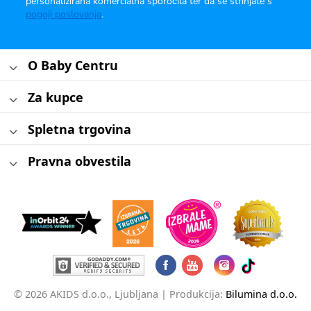
personalizirana komercialna sporočila ter da se strinjate s
pogoji poslovanja
.
O Baby Centru
Za kupce
Spletna trgovina
Pravna obvestila
© 2026 AKIDS d.o.o., Ljubljana |
Produkcija:
Bilumina d.o.o.