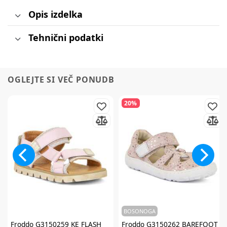
Opis izdelka
Tehnični podatki
OGLEJTE SI VEČ PONUDB
20%
BOSONOGA
Froddo
G3150259 KE FLASH
Froddo
G3150262 BAREFOOT