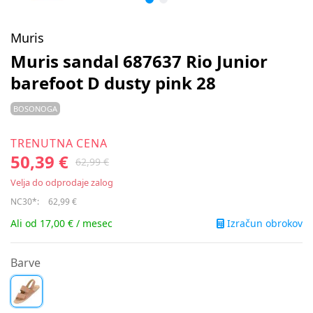
Muris
Muris sandal 687637 Rio Junior
barefoot D dusty pink 28
BOSONOGA
TRENUTNA CENA
50,39 €
62,99 €
Velja do odprodaje zalog
NC30*:
62,99 €
Izračun obrokov
Ali od 17,00 € / mesec
Barve