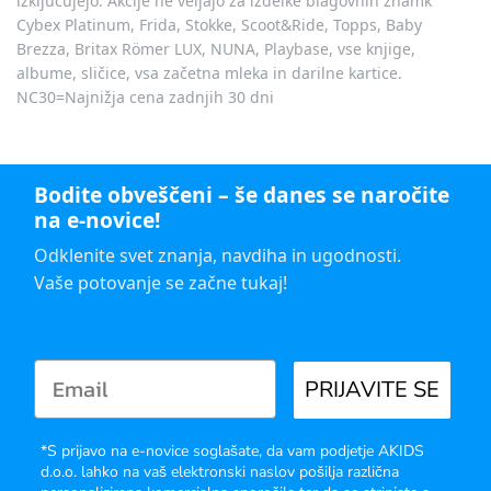
izključujejo. Akcije ne veljajo za izdelke blagovnih znamk
Cybex Platinum, Frida, Stokke, Scoot&Ride, Topps, Baby
Brezza, Britax Römer LUX, NUNA, Playbase, vse knjige,
albume, sličice, vsa začetna mleka in darilne kartice.
NC30=Najnižja cena zadnjih 30 dni
Bodite obveščeni – še danes se naročite
na e-novice!
Odklenite svet znanja, navdiha in ugodnosti.
Vaše potovanje se začne tukaj!
PRIJAVITE SE
*S prijavo na e-novice soglašate, da vam podjetje AKIDS
d.o.o. lahko na vaš elektronski naslov pošilja različna