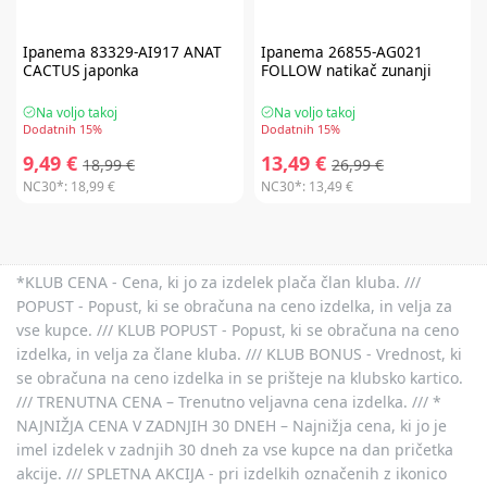
Ipanema
83329-AI917 ANAT
Ipanema
26855-AG021
CACTUS japonka
FOLLOW natikač zunanji
Na voljo takoj
Na voljo takoj
Dodatnih 15%
Dodatnih 15%
9,49 €
13,49 €
18,99 €
26,99 €
NC30*:
18,99 €
NC30*:
13,49 €
*KLUB CENA - Cena, ki jo za izdelek plača član kluba. ///
POPUST - Popust, ki se obračuna na ceno izdelka, in velja za
vse kupce. /// KLUB POPUST - Popust, ki se obračuna na ceno
izdelka, in velja za člane kluba. /// KLUB BONUS - Vrednost, ki
se obračuna na ceno izdelka in se prišteje na klubsko kartico.
/// TRENUTNA CENA – Trenutno veljavna cena izdelka. /// *
NAJNIŽJA CENA V ZADNJIH 30 DNEH – Najnižja cena, ki jo je
imel izdelek v zadnjih 30 dneh za vse kupce na dan pričetka
akcije. /// SPLETNA AKCIJA - pri izdelkih označenih z ikonico