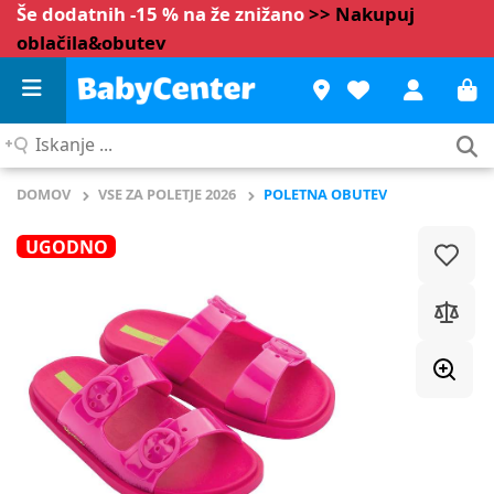
Še dodatnih -15 % na že znižano
>> Nakupuj
oblačila&obutev
Iskanje
...
DOMOV
VSE ZA POLETJE 2026
POLETNA OBUTEV
UGODNO