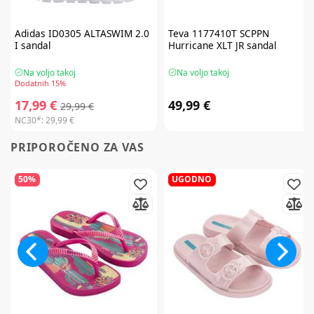
Adidas
ID0305 ALTASWIM 2.0
Teva
1177410T SCPPN
I sandal
Hurricane XLT JR sandal
Na voljo takoj
Na voljo takoj
Dodatnih 15%
17,99 €
49,99 €
29,99 €
NC30*:
29,99 €
PRIPOROČENO ZA VAS
50%
UGODNO