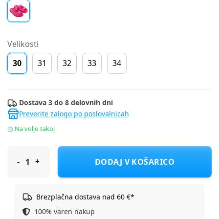
Velikosti
30
31
32
33
34
Dostava 3 do 8 delovnih dni
Preverite zalogo po poslovalnicah
Na voljo takoj
Ipanema natikač zunanji 26855-AG019 FOLLOW D ag019 pink/da
DODAJ V KOŠARICO
Brezplačna dostava nad 60 €*
100% varen nakup