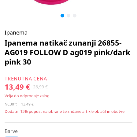
Ipanema
Ipanema natikač zunanji 26855-
AG019 FOLLOW D ag019 pink/dark
pink 30
TRENUTNA CENA
13,49 €
26,99 €
Velja do odprodaje zalog
NC30*:
13,49 €
Dodatni 15% popust na izbrane že znižane artikle oblačil in obutve
Barve