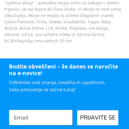
"Spletna akcija" - ponudba veljajo samo za nakupe v spletni
trgovini, za vse kupce ali člane kluba. /// Akcije se med seboj
izključujejo. Akcije ne veljajo za izdelke blagovnih znamk
Cybex Platinum, Frida, Stokke, Scoot&Ride, Topps, Baby
Brezza, Britax Römer LUX, NUNA, Playbase, vse knjige,
albume, sličice, vsa začetna mleka in darilne kartice.
NC30=Najnižja cena zadnjih 30 dni
Bodite obveščeni – še danes se naročite
na e-novice!
Odklenite svet znanja, navdiha in ugodnosti.
Vaše potovanje se začne tukaj!
PRIJAVITE SE