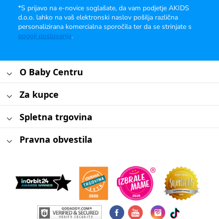
*S prijavo na e-novice soglašate, da vam podjetje AKIDS
d.o.o. lahko na vaš elektronski naslov pošilja različna
personalizirana komercialna sporočila ter da se strinjate s
pogoji poslovanja
.
O Baby Centru
Za kupce
Spletna trgovina
Pravna obvestila