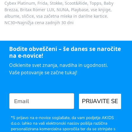
Cybex Platinum, Frida, Stokke, Scoot&Ride, Topps, Baby
Brezza, Britax Römer LUX, NUNA, Playbase, vse knjige,
albume, sličice, vsa začetna mleka in darilne kartice.
NC30=Najnižja cena zadnjih 30 dni
Bodite obveščeni – še danes se naročite
na e-novice!
Odklenite svet znanja, navdiha in ugodnosti.
Vaše potovanje se začne tukaj!
PRIJAVITE SE
*S prijavo na e-novice soglašate, da vam podjetje AKIDS
d.o.o. lahko na vaš elektronski naslov pošilja različna
personalizirana komercialna sporočila ter da se strinjate s