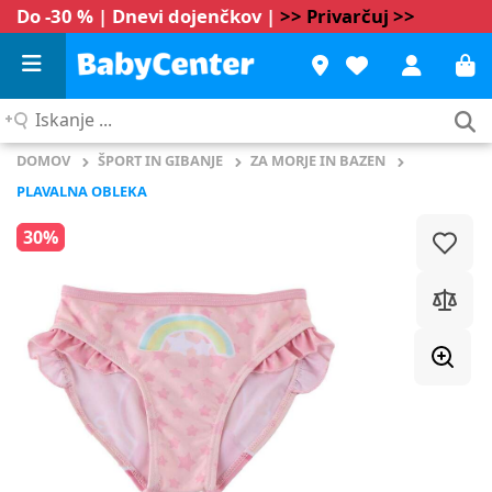
Do -30 % | Dnevi dojenčkov |
>> Privarčuj >>
Iskanje
...
DOMOV
ŠPORT IN GIBANJE
ZA MORJE IN BAZEN
PLAVALNA OBLEKA
30%