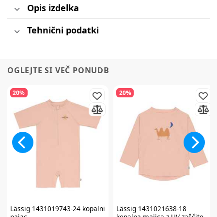
Opis izdelka
Tehnični podatki
OGLEJTE SI VEČ PONUDB
20%
20%
Lässig
1431019743-24 kopalni
Lässig
1431021638-18
pajac
kopalna majica z UV zaščito