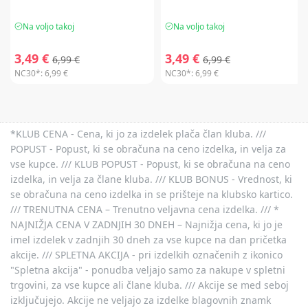
Na voljo takoj
Na voljo takoj
3,49 €
3,49 €
6,99 €
6,99 €
NC30*:
6,99 €
NC30*:
6,99 €
*KLUB CENA - Cena, ki jo za izdelek plača član kluba. ///
POPUST - Popust, ki se obračuna na ceno izdelka, in velja za
vse kupce. /// KLUB POPUST - Popust, ki se obračuna na ceno
izdelka, in velja za člane kluba. /// KLUB BONUS - Vrednost, ki
se obračuna na ceno izdelka in se prišteje na klubsko kartico.
/// TRENUTNA CENA – Trenutno veljavna cena izdelka. /// *
NAJNIŽJA CENA V ZADNJIH 30 DNEH – Najnižja cena, ki jo je
imel izdelek v zadnjih 30 dneh za vse kupce na dan pričetka
akcije. /// SPLETNA AKCIJA - pri izdelkih označenih z ikonico
"Spletna akcija" - ponudba veljajo samo za nakupe v spletni
trgovini, za vse kupce ali člane kluba. /// Akcije se med seboj
izključujejo. Akcije ne veljajo za izdelke blagovnih znamk