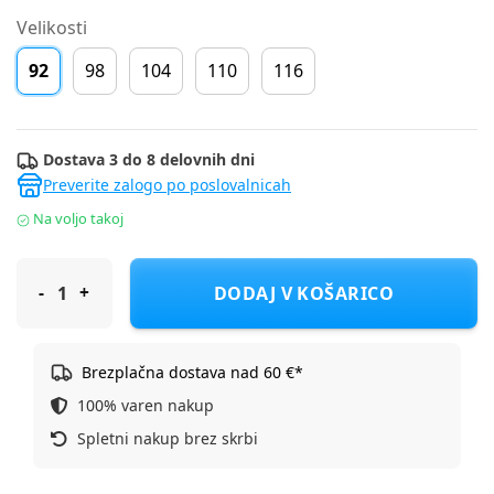
Velikosti
92
98
104
110
116
Dostava 3 do 8 delovnih dni
Preverite zalogo po poslovalnicah
Na voljo takoj
Cerda kopalke spodnji del 2900003240 PEPPA PIG D Roza 92
DODAJ V KOŠARICO
Brezplačna dostava nad 60 €*
100% varen nakup
Spletni nakup brez skrbi