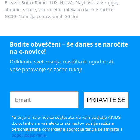
Brezza, Britax Römer LUX, NUNA, Playbase, vse knjige,
albume, sličice, vsa začetna mleka in darilne kartice.
NC30=Najnižja cena zadnjih 30 dni
Bodite obveščeni – še danes se naročite
na e-novice!
Odklenite svet znanja, navdiha in ugodnosti.
Vaše potovanje se začne tukaj!
PRIJAVITE SE
*S prijavo na e-novice soglašate, da vam podjetje AKIDS
d.o.o. lahko na vaš elektronski naslov pošilja različna
personalizirana komercialna sporočila ter da se strinjate s
pogoji poslovanja
.