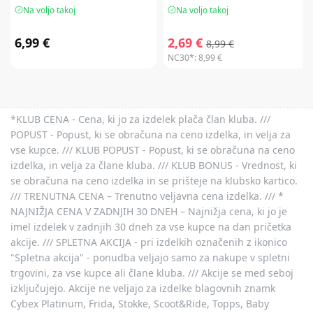
Na voljo takoj
Na voljo takoj
6,99 €
2,69 €
8,99 €
NC30*:
8,99 €
*KLUB CENA - Cena, ki jo za izdelek plača član kluba. ///
POPUST - Popust, ki se obračuna na ceno izdelka, in velja za
vse kupce. /// KLUB POPUST - Popust, ki se obračuna na ceno
izdelka, in velja za člane kluba. /// KLUB BONUS - Vrednost, ki
se obračuna na ceno izdelka in se prišteje na klubsko kartico.
/// TRENUTNA CENA – Trenutno veljavna cena izdelka. /// *
NAJNIŽJA CENA V ZADNJIH 30 DNEH – Najnižja cena, ki jo je
imel izdelek v zadnjih 30 dneh za vse kupce na dan pričetka
akcije. /// SPLETNA AKCIJA - pri izdelkih označenih z ikonico
"Spletna akcija" - ponudba veljajo samo za nakupe v spletni
trgovini, za vse kupce ali člane kluba. /// Akcije se med seboj
izključujejo. Akcije ne veljajo za izdelke blagovnih znamk
Cybex Platinum, Frida, Stokke, Scoot&Ride, Topps, Baby