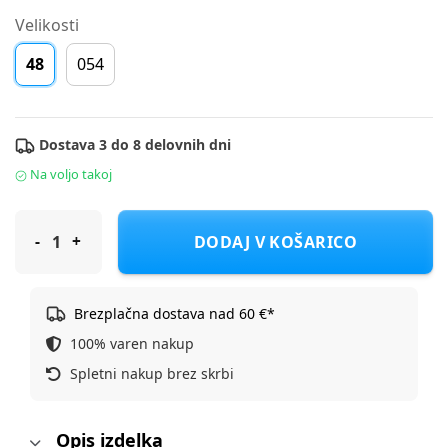
Velikosti
48
054
Dostava 3 do 8 delovnih dni
Na voljo takoj
Sterntaler kapa šilt 1422002 D Roza 49
DODAJ V KOŠARICO
Brezplačna dostava nad 60 €*
100% varen nakup
Spletni nakup brez skrbi
Opis izdelka