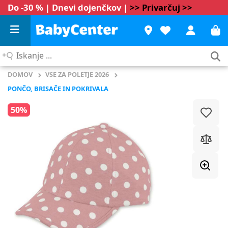
Do -30 % | Dnevi dojenčkov |
>> Privarčuj >>
Iskanje
...
DOMOV
VSE ZA POLETJE 2026
PONČO, BRISAČE IN POKRIVALA
50%