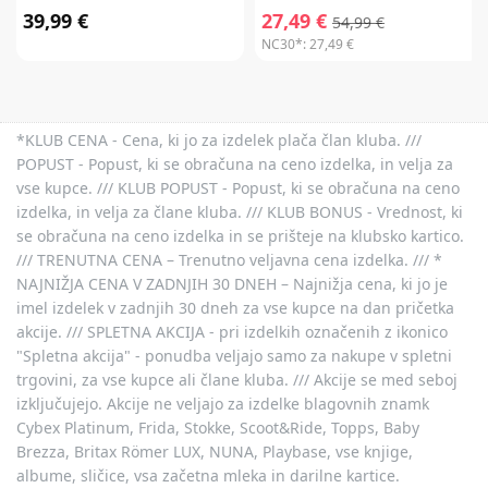
39,99 €
27,49 €
54,99 €
NC30*:
27,49 €
*KLUB CENA - Cena, ki jo za izdelek plača član kluba. ///
POPUST - Popust, ki se obračuna na ceno izdelka, in velja za
vse kupce. /// KLUB POPUST - Popust, ki se obračuna na ceno
izdelka, in velja za člane kluba. /// KLUB BONUS - Vrednost, ki
se obračuna na ceno izdelka in se prišteje na klubsko kartico.
/// TRENUTNA CENA – Trenutno veljavna cena izdelka. /// *
NAJNIŽJA CENA V ZADNJIH 30 DNEH – Najnižja cena, ki jo je
imel izdelek v zadnjih 30 dneh za vse kupce na dan pričetka
akcije. /// SPLETNA AKCIJA - pri izdelkih označenih z ikonico
"Spletna akcija" - ponudba veljajo samo za nakupe v spletni
trgovini, za vse kupce ali člane kluba. /// Akcije se med seboj
izključujejo. Akcije ne veljajo za izdelke blagovnih znamk
Cybex Platinum, Frida, Stokke, Scoot&Ride, Topps, Baby
Brezza, Britax Römer LUX, NUNA, Playbase, vse knjige,
albume, sličice, vsa začetna mleka in darilne kartice.