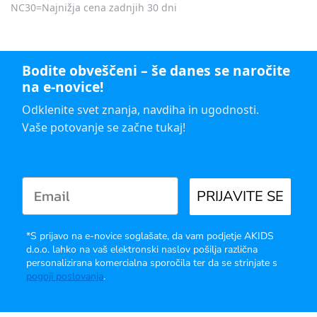
NC30=Najnižja cena zadnjih 30 dni
Bodite obveščeni – še danes se naročite
na e-novice!
Odklenite svet znanja, navdiha in ugodnosti.
Vaše potovanje se začne tukaj!
PRIJAVITE SE
*S prijavo na e-novice soglašate, da vam podjetje AKIDS
d.o.o. lahko na vaš elektronski naslov pošilja različna
personalizirana komercialna sporočila ter da se strinjate s
pogoji poslovanja
.