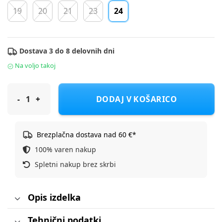
19
20
21
23
24
Dostava 3 do 8 delovnih dni
Na voljo takoj
Froddo sandal G2150145 OASI D fuxia 24
DODAJ V KOŠARICO
Brezplačna dostava nad 60 €*
100% varen nakup
Spletni nakup brez skrbi
Opis izdelka
Tehnični podatki