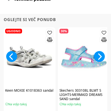
OGLEJTE SI VEČ PONUDB
UGODNO
30%
Keen
MOXIE K1018363 sandal
Skechers
303108L BLMT S
LIGHTS-MERMAID DREAMS
SAND sandal
Na voljo takoj
Na voljo takoj