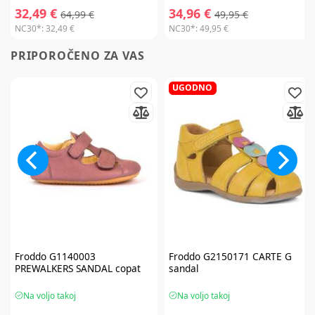
32,49 €
34,96 €
64,99 €
49,95 €
NC30*:
32,49 €
NC30*:
49,95 €
PRIPOROČENO ZA VAS
UGODNO
Froddo
G1140003
Froddo
G2150171 CARTE G
PREWALKERS SANDAL copat
sandal
Na voljo takoj
Na voljo takoj