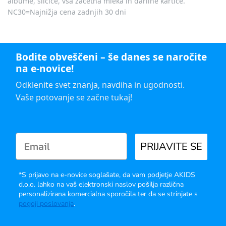
albume, sličice, vsa začetna mleka in darilne kartice.
NC30=Najnižja cena zadnjih 30 dni
Bodite obveščeni – še danes se naročite
na e-novice!
Odklenite svet znanja, navdiha in ugodnosti.
Vaše potovanje se začne tukaj!
PRIJAVITE SE
*S prijavo na e-novice soglašate, da vam podjetje AKIDS
d.o.o. lahko na vaš elektronski naslov pošilja različna
personalizirana komercialna sporočila ter da se strinjate s
pogoji poslovanja
.