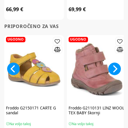
66,99 €
69,99 €
PRIPOROČENO ZA VAS
UGODNO
UGODNO
Froddo
G2150171 CARTE G
Froddo
G2110131 LINZ WOOL
sandal
TEX BABY škornji
Na voljo takoj
Na voljo takoj