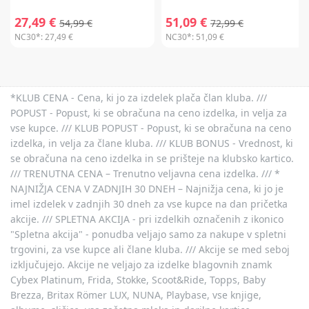
27,49 €
51,09 €
54,99 €
72,99 €
NC30*:
27,49 €
NC30*:
51,09 €
*KLUB CENA - Cena, ki jo za izdelek plača član kluba. ///
POPUST - Popust, ki se obračuna na ceno izdelka, in velja za
vse kupce. /// KLUB POPUST - Popust, ki se obračuna na ceno
izdelka, in velja za člane kluba. /// KLUB BONUS - Vrednost, ki
se obračuna na ceno izdelka in se prišteje na klubsko kartico.
/// TRENUTNA CENA – Trenutno veljavna cena izdelka. /// *
NAJNIŽJA CENA V ZADNJIH 30 DNEH – Najnižja cena, ki jo je
imel izdelek v zadnjih 30 dneh za vse kupce na dan pričetka
akcije. /// SPLETNA AKCIJA - pri izdelkih označenih z ikonico
"Spletna akcija" - ponudba veljajo samo za nakupe v spletni
trgovini, za vse kupce ali člane kluba. /// Akcije se med seboj
izključujejo. Akcije ne veljajo za izdelke blagovnih znamk
Cybex Platinum, Frida, Stokke, Scoot&Ride, Topps, Baby
Brezza, Britax Römer LUX, NUNA, Playbase, vse knjige,