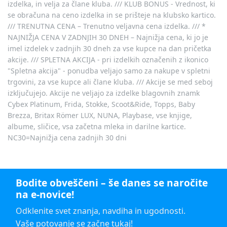
izdelka, in velja za člane kluba. /// KLUB BONUS - Vrednost, ki
se obračuna na ceno izdelka in se prišteje na klubsko kartico.
/// TRENUTNA CENA – Trenutno veljavna cena izdelka. /// *
NAJNIŽJA CENA V ZADNJIH 30 DNEH – Najnižja cena, ki jo je
imel izdelek v zadnjih 30 dneh za vse kupce na dan pričetka
akcije. /// SPLETNA AKCIJA - pri izdelkih označenih z ikonico
"Spletna akcija" - ponudba veljajo samo za nakupe v spletni
trgovini, za vse kupce ali člane kluba. /// Akcije se med seboj
izključujejo. Akcije ne veljajo za izdelke blagovnih znamk
Cybex Platinum, Frida, Stokke, Scoot&Ride, Topps, Baby
Brezza, Britax Römer LUX, NUNA, Playbase, vse knjige,
albume, sličice, vsa začetna mleka in darilne kartice.
NC30=Najnižja cena zadnjih 30 dni
Bodite obveščeni – še danes se naročite
na e-novice!
Odklenite svet znanja, navdiha in ugodnosti.
Vaše potovanje se začne tukaj!