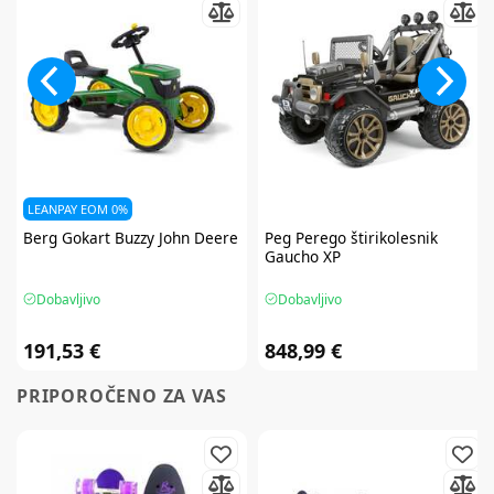
LEANPAY EOM 0%
Berg
Gokart Buzzy John Deere
Peg Perego
štirikolesnik
Gaucho XP
Dobavljivo
Dobavljivo
191,53 €
848,99 €
PRIPOROČENO ZA VAS