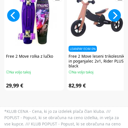
LEANPAY EOM 0%
Free 2 Move
rolka z lučko
Free 2 Move
leseni trikolesnik
in poganjalec 2v1, Rider PLUS
black
Na voljo takoj
Na voljo takoj
29,99 €
82,99 €
*KLUB CENA - Cena, ki jo za izdelek plača član kluba. ///
POPUST - Popust, ki se obračuna na ceno izdelka, in velja za
vse kupce. /// KLUB POPUST - Popust, ki se obračuna na ceno