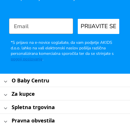
PRIJAVITE SE
*S prijavo na e-novice soglašate, da vam podjetje AKIDS
d.o.o. lahko na vaš elektronski naslov pošilja različna
personalizirana komercialna sporočila ter da se strinjate s
pogoji poslovanja
.
O Baby Centru
Za kupce
Spletna trgovina
Pravna obvestila