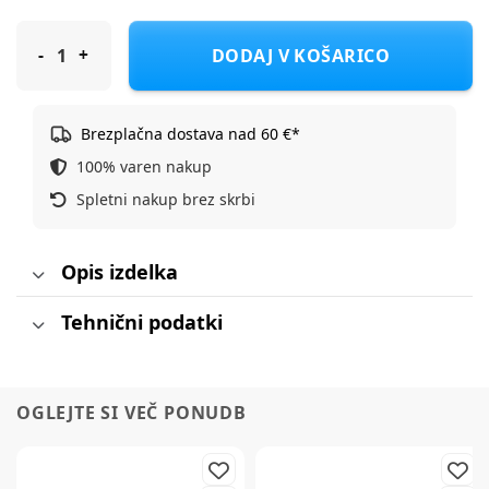
Free 2 Move leseni trikolesnik in poganjalec 2v1, Rider green
DODAJ V KOŠARICO
Brezplačna dostava nad 60 €*
100% varen nakup
Spletni nakup brez skrbi
Opis izdelka
Tehnični podatki
OGLEJTE SI VEČ PONUDB