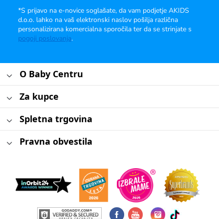
*S prijavo na e-novice soglašate, da vam podjetje AKIDS
d.o.o. lahko na vaš elektronski naslov pošilja različna
personalizirana komercialna sporočila ter da se strinjate s
pogoji poslovanja
.
O Baby Centru
Za kupce
Spletna trgovina
Pravna obvestila