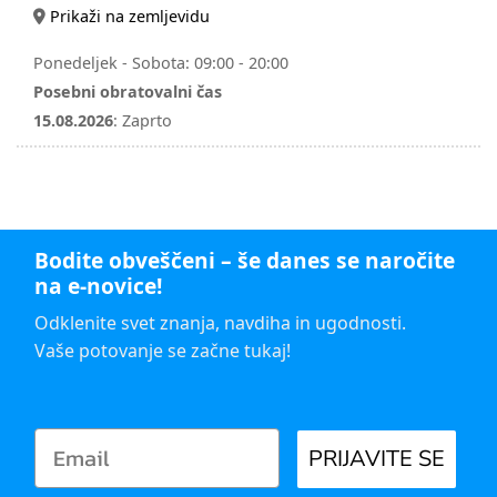
Prikaži na zemljevidu
Ponedeljek - Sobota:
09:00 - 20:00
Posebni obratovalni čas
15.08.2026
:
Zaprto
Bodite obveščeni – še danes se naročite
na e-novice!
Odklenite svet znanja, navdiha in ugodnosti.
Vaše potovanje se začne tukaj!
PRIJAVITE SE