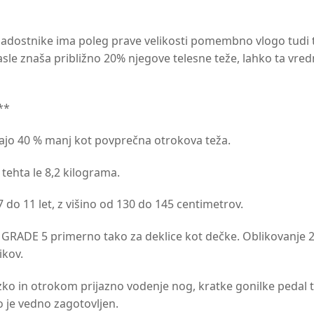
ladostnike ima poleg prave velikosti pomembno vlogo tudi tež
e znaša približno 20% njegove telesne teže, lahko ta vredn
**
tajo 40 % manj kot povprečna otrokova teža.
ehta le 8,2 kilograma.
o 11 let, z višino od 130 do 145 centimetrov.
 GRADE 5 primerno tako za deklice kot dečke. Oblikovanje
ikov.
 ozko in otrokom prijazno vodenje nog, kratke gonilke pedal
 je vedno zagotovljen.