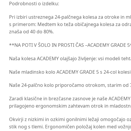
Podrobnosti o izdelku:
Pri izbiri ustreznega 24-palčnega kolesa za otroke in m
s primerom: Medtem ko teža običajnega kolesa za odrasl
znaša od 40 do 80%.
**NA POTI V ŠOLO IN PROSTI ČAS –ACADEMY GRADE 5
Naša kolesa ACADEMY olajšajo življenje: vsi modeli teh
Naše mladinsko kolo ACADEMY GRADE 5 s 24-col kolesi t
Naše 24-palčno kolo priporočamo otrokom, starim od 7 d
Zaradi klasične in brezčasne zasnove je naše ACADEMY
prilagojeno ergonomskim zahtevam otrok in mladostn
Okvirji z nizkimi in ozkimi gonilnimi ležaji omogočajo
stik nog s tlemi. Ergonomičen položaj kolen med vožnjo