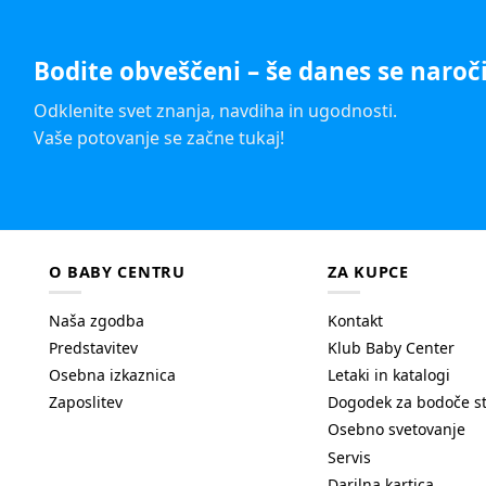
Bodite obveščeni – še danes se naroči
Odklenite svet znanja, navdiha in ugodnosti.
Vaše potovanje se začne tukaj!
O BABY CENTRU
ZA KUPCE
Naša zgodba
Kontakt
Predstavitev
Klub Baby Center
Osebna izkaznica
Letaki in katalogi
Zaposlitev
Dogodek za bodoče s
Osebno svetovanje
Servis
Darilna kartica