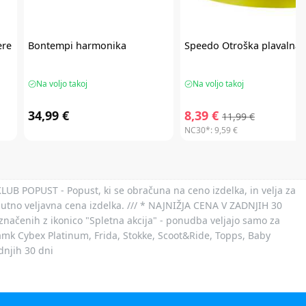
ere
Bontempi
harmonika
Speedo
Otroška plavalna 
Na voljo takoj
Na voljo takoj
34,99 €
8,39 €
11,99 €
NC30*:
9,59 €
 KLUB POPUST - Popust, ki se obračuna na ceno izdelka, in velja za
nutno veljavna cena izdelka. /// * NAJNIŽJA CENA V ZADNJIH 30
označenih z ikonico "Spletna akcija" - ponudba veljajo samo za
 znamk Cybex Platinum, Frida, Stokke, Scoot&Ride, Topps, Baby
dnjih 30 dni