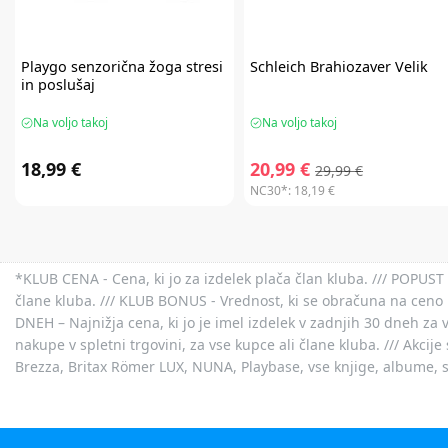
Playgo
senzorična žoga stresi
Schleich
Brahiozaver Velik
in poslušaj
Na voljo takoj
Na voljo takoj
18,99 €
20,99 €
29,99 €
NC30*:
18,19 €
*KLUB CENA - Cena, ki jo za izdelek plača član kluba. /// POPUST 
člane kluba. /// KLUB BONUS - Vrednost, ki se obračuna na ceno 
DNEH – Najnižja cena, ki jo je imel izdelek v zadnjih 30 dneh za 
nakupe v spletni trgovini, za vse kupce ali člane kluba. /// Akci
Brezza, Britax Römer LUX, NUNA, Playbase, vse knjige, albume, sl