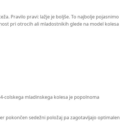
a. Pravilo pravi: lažje je boljše. To najbolje pojasnimo
ost pri otrocih ali mladostnikih glede na model kolesa
 24-colskega mladinskega kolesa je popolnoma
 ter pokončen sedežni položaj pa zagotavljajo optimalen