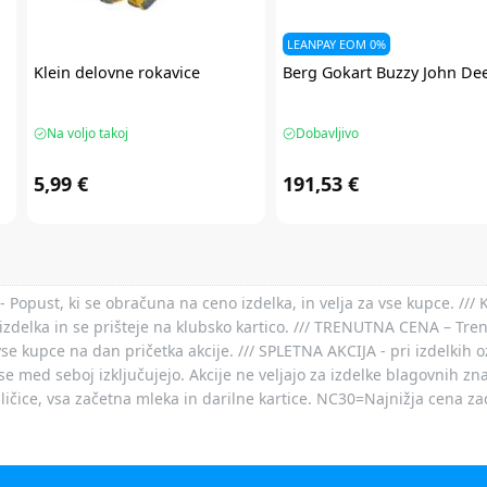
LEANPAY EOM 0%
Klein
delovne rokavice
Berg
Gokart Buzzy John De
Na voljo takoj
Dobavljivo
5,99 €
191,53 €
- Popust, ki se obračuna na ceno izdelka, in velja za vse kupce. ///
izdelka in se prišteje na klubsko kartico. /// TRENUTNA CENA – Tre
vse kupce na dan pričetka akcije. /// SPLETNA AKCIJA - pri izdelkih 
je se med seboj izključujejo. Akcije ne veljajo za izdelke blagovnih
ičice, vsa začetna mleka in darilne kartice. NC30=Najnižja cena za