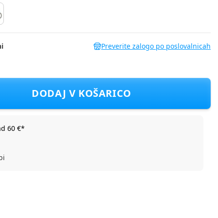
i
Preverite zalogo po poslovalnicah
elena
DODAJ V KOŠARICO
ad 60 €*
bi