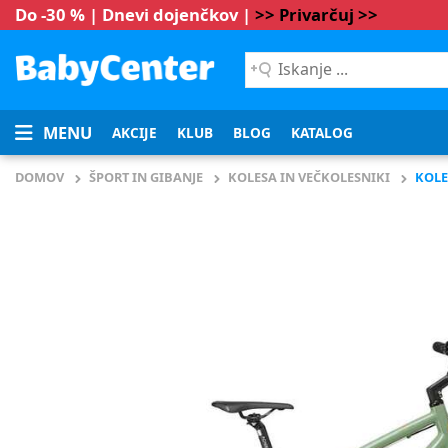
Do -30 % | Dnevi dojenčkov |
>> Privarčuj >>
Iskanje
...
MENU
AKCIJE
KLUB
BLOG
KATALOG
DOMOV
ŠPORT IN GIBANJE
KOLESA IN VEČKOLESNIKI
KOLE