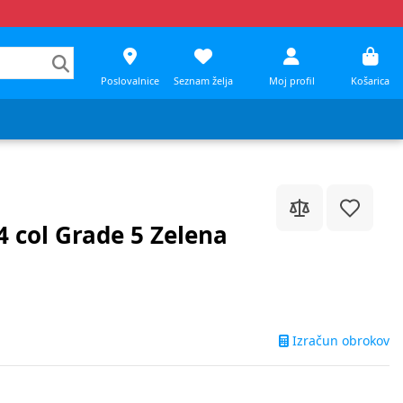
Poslovalnice
Seznam želja
Moj profil
Košarica
 col Grade 5 Zelena
Izračun obrokov