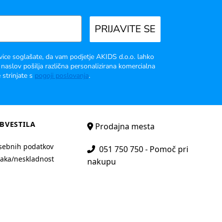
PRIJAVITE SE
vice soglašate, da vam podjetje AKIDS d.o.o. lahko
 naslov pošilja različna personalizirana komercialna
 strinjate s
pogoji poslovanja
.
BVESTILA
Prodajna mesta
sebnih podatkov
051 750 750 - Pomoč pri
aka/neskladnost
nakupu