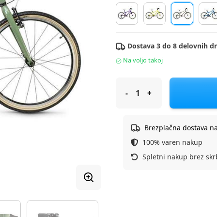
Dostava 3 do 8 delovnih dn
Na voljo takoj
Academy kolo 24 col Grade 5 Z
Brezplačna dostava n
100% varen nakup
Spletni nakup brez skr