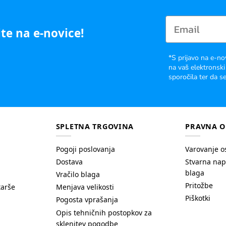
te na e-novice!
*S prijavo na e-no
na vaš elektronski
sporočila ter da se
SPLETNA TRGOVINA
PRAVNA O
Pogoji poslovanja
Varovanje o
Dostava
Stvarna nap
blaga
Vračilo blaga
Pritožbe
tarše
Menjava velikosti
Piškotki
Pogosta vprašanja
Opis tehničnih postopkov za
sklenitev pogodbe