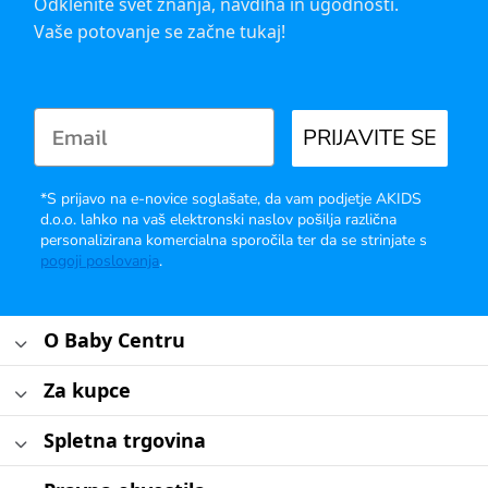
Odklenite svet znanja, navdiha in ugodnosti.
Vaše potovanje se začne tukaj!
PRIJAVITE SE
*S prijavo na e-novice soglašate, da vam podjetje AKIDS
d.o.o. lahko na vaš elektronski naslov pošilja različna
personalizirana komercialna sporočila ter da se strinjate s
pogoji poslovanja
.
O Baby Centru
Za kupce
Spletna trgovina