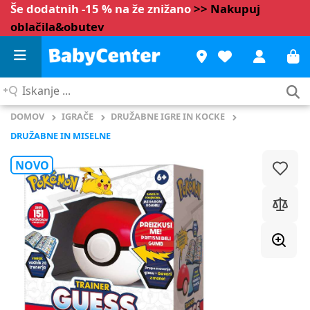
Še dodatnih -15 % na že znižano
>> Nakupuj
oblačila&obutev
Iskanje
...
DOMOV
IGRAČE
DRUŽABNE IGRE IN KOCKE
DRUŽABNE IN MISELNE
NOVO