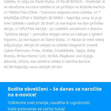
izdelka, in velja za člane kluba. /// KLUB BONUS - Vrednost, ki
se obračuna na ceno izdelka in se prišteje na klubsko kartico.
/// TRENUTNA CENA – Trenutno veljavna cena izdelka. /// *
NAJNIŽJA CENA V ZADNJIH 30 DNEH – Najnižja cena, ki jo je
imel izdelek v zadnjih 30 dneh za vse kupce na dan pričetka
akcije. /// SPLETNA AKCIJA - pri izdelkih označenih z ikonico
"Spletna akcija" - ponudba veljajo samo za nakupe v spletni
trgovini, za vse kupce ali člane kluba. /// Akcije se med seboj
izključujejo. Akcije ne veljajo za izdelke blagovnih znamk
Cybex Platinum, Frida, Stokke, Scoot&Ride, Topps, Baby
Brezza, Britax Römer LUX, NUNA, Playbase, vse knjige,
albume, sličice, vsa začetna mleka in darilne kartice.
NC30=Najnižja cena zadnjih 30 dni
Bodite obveščeni – še danes se naročite
na e-novice!
Odklenite svet znanja, navdiha in ugodnosti.
Vaše potovanje se začne tukaj!