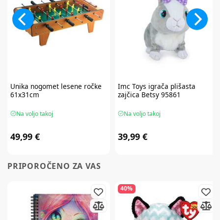
Unika
nogomet lesene ročke
Imc Toys
igrača plišasta
61x31cm
zajčica Betsy 95861
Na voljo takoj
Na voljo takoj
49,99 €
39,99 €
PRIPOROČENO ZA VAS
40%