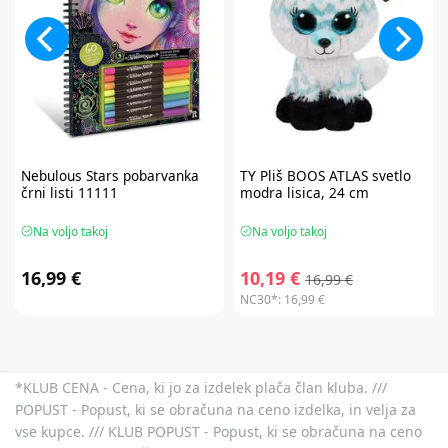
Nebulous Stars
pobarvanka
TY
Pliš BOOS ATLAS svetlo
črni listi 11111
modra lisica, 24 cm
Na voljo takoj
Na voljo takoj
16,99 €
10,19 €
16,99 €
NC30*:
16,99 €
*KLUB CENA - Cena, ki jo za izdelek plača član kluba. ///
POPUST - Popust, ki se obračuna na ceno izdelka, in velja za
vse kupce. /// KLUB POPUST - Popust, ki se obračuna na ceno