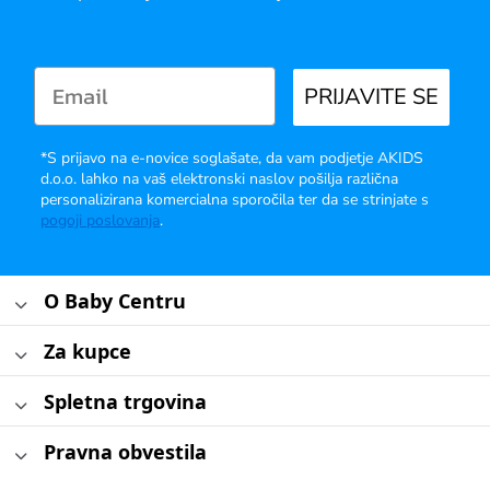
PRIJAVITE SE
*S prijavo na e-novice soglašate, da vam podjetje AKIDS
d.o.o. lahko na vaš elektronski naslov pošilja različna
personalizirana komercialna sporočila ter da se strinjate s
pogoji poslovanja
.
O Baby Centru
Za kupce
Spletna trgovina
Pravna obvestila