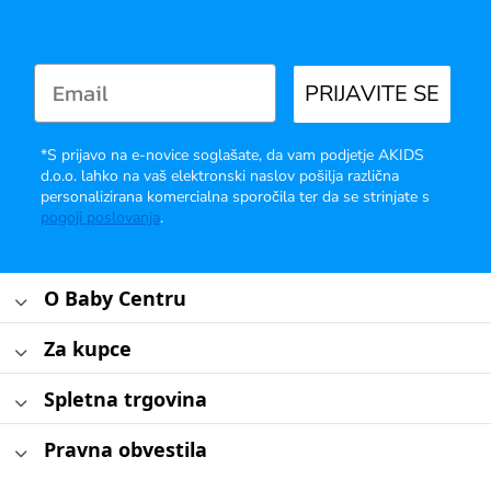
PRIJAVITE SE
*S prijavo na e-novice soglašate, da vam podjetje AKIDS
d.o.o. lahko na vaš elektronski naslov pošilja različna
personalizirana komercialna sporočila ter da se strinjate s
pogoji poslovanja
.
O Baby Centru
Za kupce
Spletna trgovina
Pravna obvestila