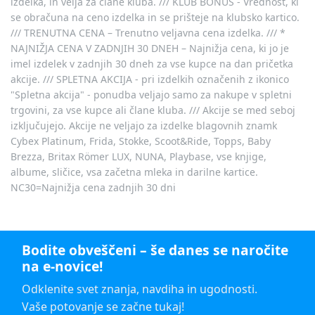
izdelka, in velja za člane kluba. /// KLUB BONUS - Vrednost, ki
se obračuna na ceno izdelka in se prišteje na klubsko kartico.
/// TRENUTNA CENA – Trenutno veljavna cena izdelka. /// *
NAJNIŽJA CENA V ZADNJIH 30 DNEH – Najnižja cena, ki jo je
imel izdelek v zadnjih 30 dneh za vse kupce na dan pričetka
akcije. /// SPLETNA AKCIJA - pri izdelkih označenih z ikonico
"Spletna akcija" - ponudba veljajo samo za nakupe v spletni
trgovini, za vse kupce ali člane kluba. /// Akcije se med seboj
izključujejo. Akcije ne veljajo za izdelke blagovnih znamk
Cybex Platinum, Frida, Stokke, Scoot&Ride, Topps, Baby
Brezza, Britax Römer LUX, NUNA, Playbase, vse knjige,
albume, sličice, vsa začetna mleka in darilne kartice.
NC30=Najnižja cena zadnjih 30 dni
Bodite obveščeni – še danes se naročite
na e-novice!
Odklenite svet znanja, navdiha in ugodnosti.
Vaše potovanje se začne tukaj!