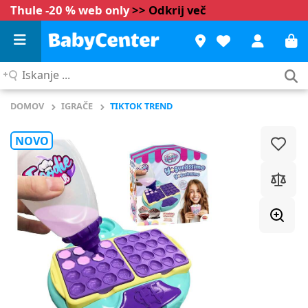
Thule -20 % web only
>> Odkrij več
Iskanje
...
DOMOV
IGRAČE
TIKTOK TREND
NOVO