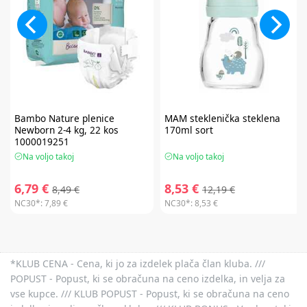
Bambo Nature
plenice
MAM
steklenička steklena
Newborn 2-4 kg, 22 kos
170ml sort
1000019251
Na voljo takoj
Na voljo takoj
6,79 €
8,53 €
8,49 €
12,19 €
NC30*:
7,89 €
NC30*:
8,53 €
*KLUB CENA - Cena, ki jo za izdelek plača član kluba. ///
POPUST - Popust, ki se obračuna na ceno izdelka, in velja za
vse kupce. /// KLUB POPUST - Popust, ki se obračuna na ceno