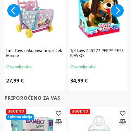
Imc Toys
nakupovalni voziček
Tpf toys
245277 PEPPY PETS
Minnie
RJAVKO
Na voljo takoj
Na voljo takoj
27,99 €
34,99 €
PRIPOROČENO ZA VAS
UGODNO
UGODNO
Spletna akcija