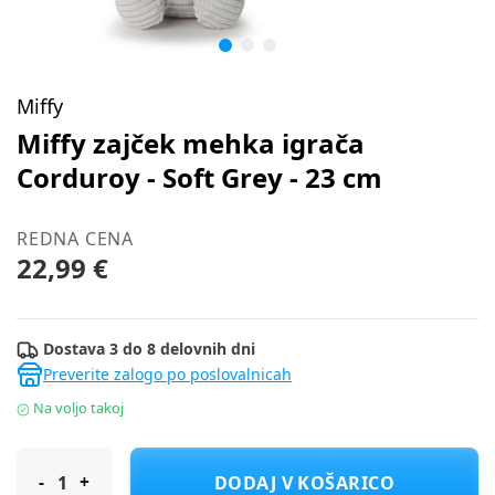
Miffy
Miffy zajček mehka igrača
Corduroy - Soft Grey - 23 cm
REDNA CENA
22,99 €
Dostava 3 do 8 delovnih dni
Preverite zalogo po poslovalnicah
Na voljo takoj
Miffy zajček mehka igrača Corduroy - Soft Grey - 23 cm
DODAJ V KOŠARICO