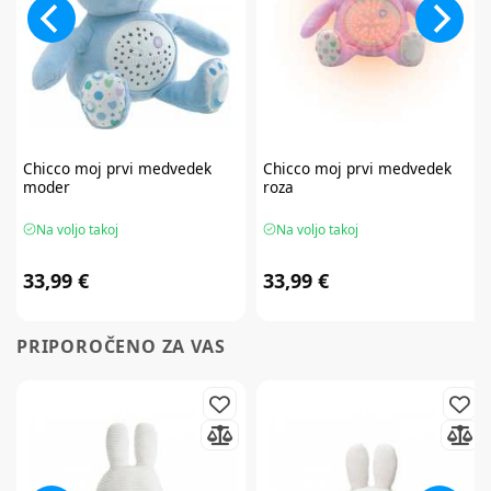
Chicco
moj prvi medvedek
Chicco
moj prvi medvedek
moder
roza
Na voljo takoj
Na voljo takoj
33,99 €
33,99 €
PRIPOROČENO ZA VAS