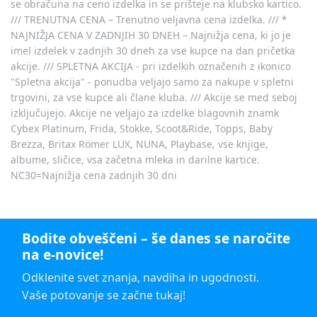
se obračuna na ceno izdelka in se prišteje na klubsko kartico.
/// TRENUTNA CENA – Trenutno veljavna cena izdelka. /// *
NAJNIŽJA CENA V ZADNJIH 30 DNEH – Najnižja cena, ki jo je
imel izdelek v zadnjih 30 dneh za vse kupce na dan pričetka
akcije. /// SPLETNA AKCIJA - pri izdelkih označenih z ikonico
"Spletna akcija" - ponudba veljajo samo za nakupe v spletni
trgovini, za vse kupce ali člane kluba. /// Akcije se med seboj
izključujejo. Akcije ne veljajo za izdelke blagovnih znamk
Cybex Platinum, Frida, Stokke, Scoot&Ride, Topps, Baby
Brezza, Britax Römer LUX, NUNA, Playbase, vse knjige,
albume, sličice, vsa začetna mleka in darilne kartice.
NC30=Najnižja cena zadnjih 30 dni
Bodite obveščeni – še danes se naročite
na e-novice!
Odklenite svet znanja, navdiha in ugodnosti.
Vaše potovanje se začne tukaj!