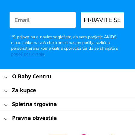
PRIJAVITE SE
*S prijavo na e-novice soglašate, da vam podjetje AKIDS
d.o.o. lahko na vaš elektronski naslov pošilja različna
personalizirana komercialna sporočila ter da se strinjate s
pogoji poslovanja
.
O Baby Centru
Za kupce
Spletna trgovina
Pravna obvestila