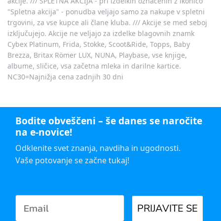
akcije. /// SPLETNA AKCIJA - pri izdelkih označenih z ikonico
"Spletna akcija" - ponudba veljajo samo za nakupe v spletni
trgovini, za vse kupce ali člane kluba. /// Akcije se med seboj
izključujejo. Akcije ne veljajo za izdelke blagovnih znamk
Cybex Platinum, Frida, Stokke, Scoot&Ride, Topps, Baby
Brezza, Britax Römer LUX, NUNA, Playbase, vse knjige,
albume, sličice, vsa začetna mleka in darilne kartice.
NC30=Najnižja cena zadnjih 30 dni
Bodite obveščeni – še danes se naročite
na e-novice!
Odklenite svet znanja, navdiha in ugodnosti.
Vaše potovanje se začne tukaj!
PRIJAVITE SE