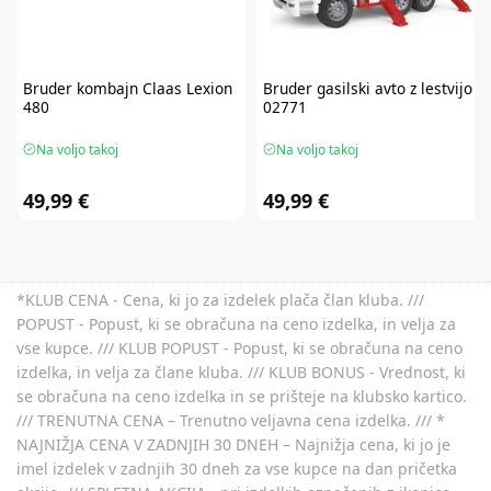
Bruder
kombajn Claas Lexion
Bruder
gasilski avto z lestvijo
480
02771
Na voljo takoj
Na voljo takoj
49,99 €
49,99 €
*KLUB CENA - Cena, ki jo za izdelek plača član kluba. ///
POPUST - Popust, ki se obračuna na ceno izdelka, in velja za
vse kupce. /// KLUB POPUST - Popust, ki se obračuna na ceno
izdelka, in velja za člane kluba. /// KLUB BONUS - Vrednost, ki
se obračuna na ceno izdelka in se prišteje na klubsko kartico.
/// TRENUTNA CENA – Trenutno veljavna cena izdelka. /// *
NAJNIŽJA CENA V ZADNJIH 30 DNEH – Najnižja cena, ki jo je
imel izdelek v zadnjih 30 dneh za vse kupce na dan pričetka