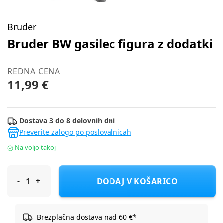
Bruder
Bruder BW gasilec figura z dodatki
REDNA CENA
11,99 €
Dostava 3 do 8 delovnih dni
Preverite zalogo po poslovalnicah
Na voljo takoj
Bruder BW gasilec figura z dodatki
DODAJ V KOŠARICO
Brezplačna dostava nad 60 €*