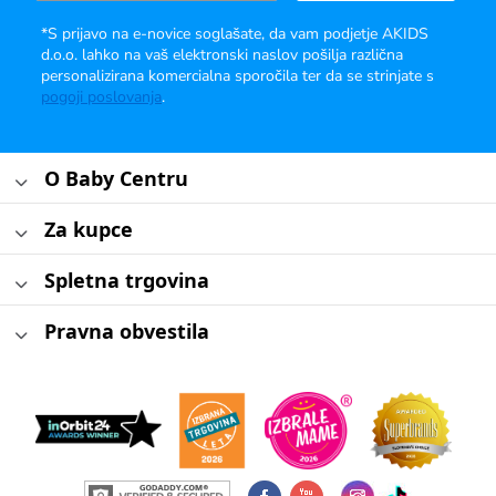
*S prijavo na e-novice soglašate, da vam podjetje AKIDS
d.o.o. lahko na vaš elektronski naslov pošilja različna
personalizirana komercialna sporočila ter da se strinjate s
pogoji poslovanja
.
O Baby Centru
Za kupce
Spletna trgovina
Pravna obvestila