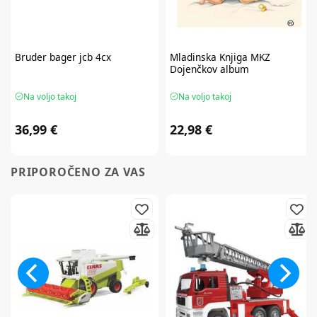
Bruder
bager jcb 4cx
Mladinska Knjiga
MKZ
Dojenčkov album
Na voljo takoj
Na voljo takoj
36,99 €
22,98 €
PRIPOROČENO ZA VAS