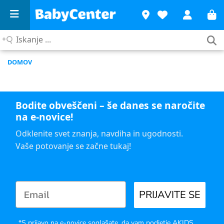
Iskanje
...
DOMOV
Bodite obveščeni – še danes se naročite
na e-novice!
Odklenite svet znanja, navdiha in ugodnosti.
Vaše potovanje se začne tukaj!
PRIJAVITE SE
*S prijavo na e-novice soglašate, da vam podjetje AKIDS