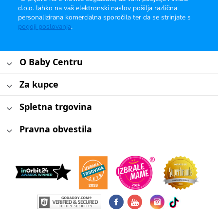
d.o.o. lahko na vaš elektronski naslov pošilja različna
personalizirana komercialna sporočila ter da se strinjate s
pogoji poslovanja
.
O Baby Centru
Za kupce
Spletna trgovina
Pravna obvestila