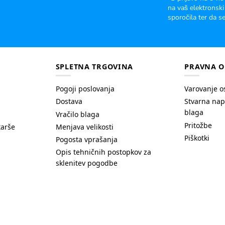
na vaš elektronski
sporočila ter da se
SPLETNA TRGOVINA
PRAVNA O
Pogoji poslovanja
Varovanje o
Dostava
Stvarna nap
blaga
Vračilo blaga
Pritožbe
tarše
Menjava velikosti
Piškotki
Pogosta vprašanja
Opis tehničnih postopkov za
sklenitev pogodbe