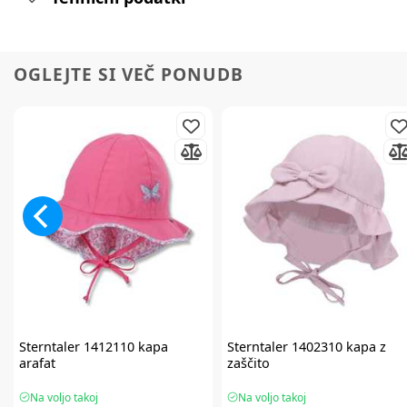
OGLEJTE SI VEČ PONUDB
Sterntaler
1412110 kapa
Sterntaler
1402310 kapa z
arafat
zaščito
Na voljo takoj
Na voljo takoj