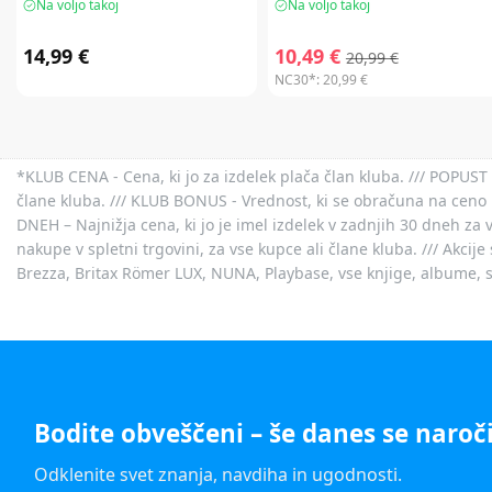
Na voljo takoj
Na voljo takoj
14,99 €
10,49 €
20,99 €
NC30*:
20,99 €
*KLUB CENA - Cena, ki jo za izdelek plača član kluba. /// POPUST 
člane kluba. /// KLUB BONUS - Vrednost, ki se obračuna na ceno 
DNEH – Najnižja cena, ki jo je imel izdelek v zadnjih 30 dneh za 
nakupe v spletni trgovini, za vse kupce ali člane kluba. /// Akci
Brezza, Britax Römer LUX, NUNA, Playbase, vse knjige, albume, sl
Bodite obveščeni – še danes se naroči
Odklenite svet znanja, navdiha in ugodnosti.