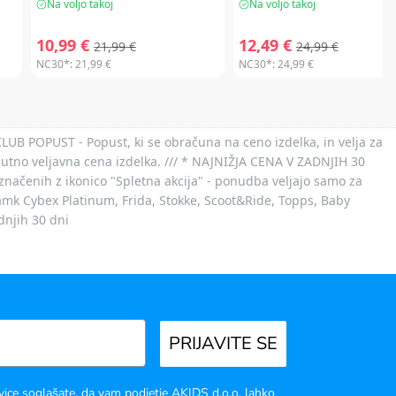
Na voljo takoj
Na voljo takoj
10,99 €
12,49 €
21,99 €
24,99 €
NC30*:
21,99 €
NC30*:
24,99 €
 KLUB POPUST - Popust, ki se obračuna na ceno izdelka, in velja za
nutno veljavna cena izdelka. /// * NAJNIŽJA CENA V ZADNJIH 30
označenih z ikonico "Spletna akcija" - ponudba veljajo samo za
 znamk Cybex Platinum, Frida, Stokke, Scoot&Ride, Topps, Baby
dnjih 30 dni
PRIJAVITE SE
vice soglašate, da vam podjetje AKIDS d.o.o. lahko