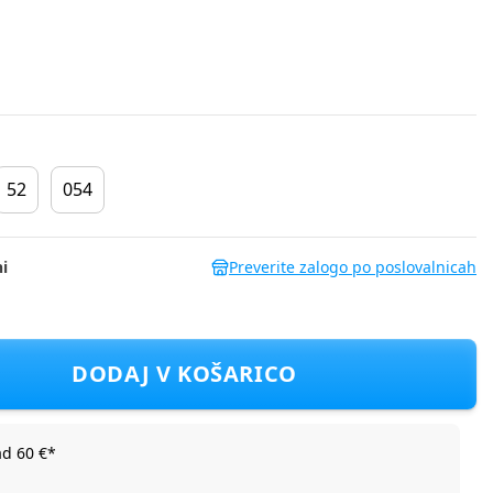
52
054
i
Preverite zalogo po poslovalnicah
- modra - vel. 43
DODAJ V KOŠARICO
ad 60 €*