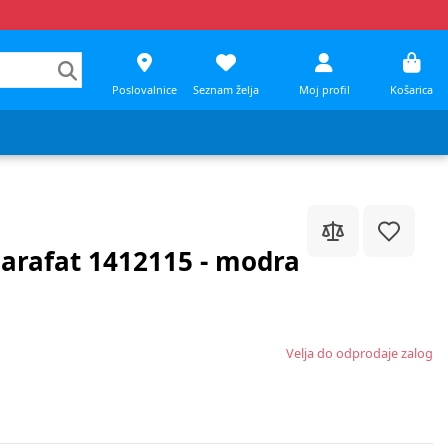
Poslovalnice
Seznam želja
Moj profil
Košarica
 arafat 1412115 - modra
Velja do odprodaje zalog