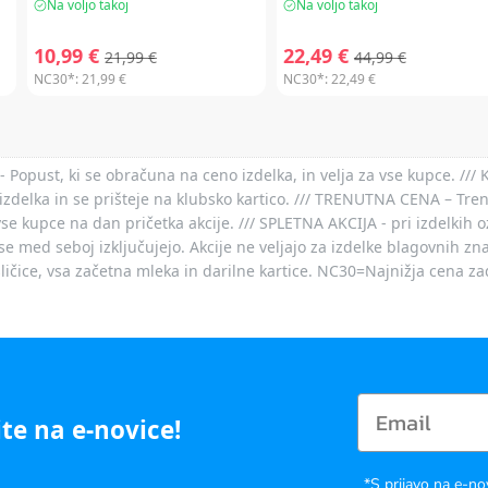
Na voljo takoj
Na voljo takoj
10,99 €
22,49 €
21,99 €
44,99 €
NC30*:
21,99 €
NC30*:
22,49 €
- Popust, ki se obračuna na ceno izdelka, in velja za vse kupce. ///
izdelka in se prišteje na klubsko kartico. /// TRENUTNA CENA – Tre
vse kupce na dan pričetka akcije. /// SPLETNA AKCIJA - pri izdelkih 
je se med seboj izključujejo. Akcije ne veljajo za izdelke blagovnih
ičice, vsa začetna mleka in darilne kartice. NC30=Najnižja cena za
te na e-novice!
*S prijavo na e-no