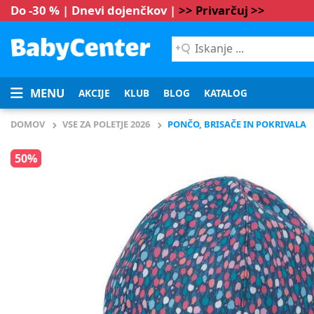
Do -30 % | Dnevi dojenčkov |
>> Privarčuj >>
Iskanje
...
MENU
AKCIJE
KLUB
BLOG
KATALOG
DOMOV
VSE ZA POLETJE 2026
PONČO, BRISAČE IN POKRIVALA
50%