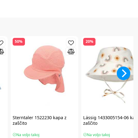
50%
20%
Sterntaler
1522230 kapa z
Lässig
1433005154-06 kap
zaščito
zaščito
Na voljo takoj
Na voljo takoj