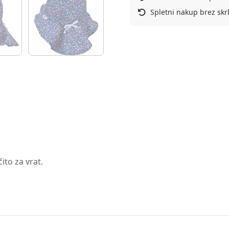
Spletni nakup brez skr
ito za vrat.