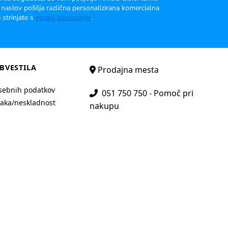
 naslov pošilja različna personalizirana komercialna
 strinjate s
pogoji poslovanja
.
BVESTILA
Prodajna mesta
sebnih podatkov
051 750 750 - Pomoč pri
aka/neskladnost
nakupu