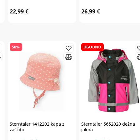
22,99 €
26,99 €
50%
UGODNO
Sterntaler
1412202 kapa z
Sterntaler
5652020 dežna
zaščito
jakna