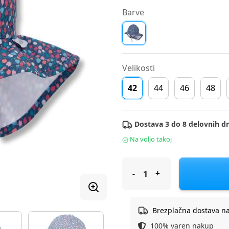
Barve
Velikosti
42
44
46
48
Dostava 3 do 8 delovnih dn
Na voljo takoj
Sterntaler Kapa arafat 1412115 
Brezplačna dostava n
100% varen nakup