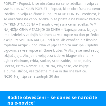
POPUST - Popust, ki se obračuna na ceno izdelka, in velja za
vse kupce. /// KLUB POPUST - Popust, ki se obračuna na ceno
izdelka, in velja za člane kluba. /// KLUB BONUS - Vrednost, ki
se obračuna na ceno izdelka in se prišteje na klubsko kartico.
/// TRENUTNA CENA – Trenutno veljavna cena izdelka. /// *
NAJNIŽJA CENA V ZADNJIH 30 DNEH – Najnižja cena, ki jo je
imel izdelek v zadnjih 30 dneh za vse kupce na dan pričetka
akcije. /// SPLETNA AKCIJA - pri izdelkih označenih z ikonico
"Spletna akcija" - ponudba veljajo samo za nakupe v spletni
trgovini, za vse kupce ali člane kluba. /// Akcije se med seboj
izključujejo. Akcije ne veljajo za izdelke blagovnih znamk
Cybex Platinum, Frida, Stokke, Scoot&Ride, Topps, Baby
Brezza, Britax Römer LUX, NUNA, Playbase, vse knjige,
albume, sličice, vsa začetna mleka in darilne kartice.
NC30=Najnižja cena zadnjih 30 dni
Bodite obveščeni – še danes se naročite
na e-novice!