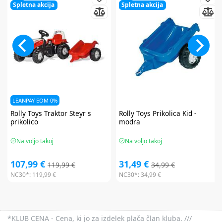
Spletna akcija
Spletna akcija
LEANPAY EOM 0%
Rolly Toys
Traktor Steyr s
Rolly Toys
Prikolica Kid -
prikolico
modra
Na voljo takoj
Na voljo takoj
107,99 €
31,49 €
119,99 €
34,99 €
NC30*:
119,99 €
NC30*:
34,99 €
*KLUB CENA - Cena, ki jo za izdelek plača član kluba. ///