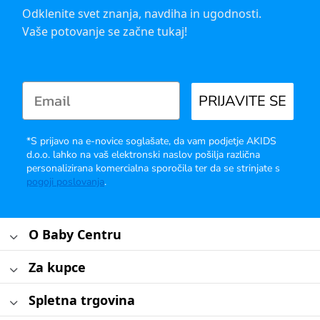
Odklenite svet znanja, navdiha in ugodnosti.
Vaše potovanje se začne tukaj!
PRIJAVITE SE
*S prijavo na e-novice soglašate, da vam podjetje AKIDS
d.o.o. lahko na vaš elektronski naslov pošilja različna
personalizirana komercialna sporočila ter da se strinjate s
pogoji poslovanja
.
O Baby Centru
Za kupce
Spletna trgovina