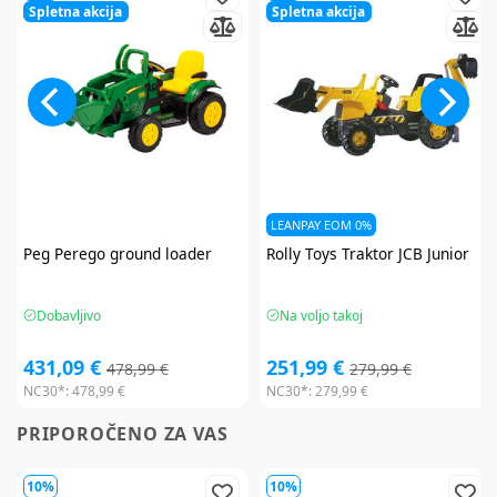
Spletna akcija
Spletna akcija
LEANPAY EOM 0%
Peg Perego
ground loader
Rolly Toys
Traktor JCB Junior
Dobavljivo
Na voljo takoj
431,09 €
251,99 €
478,99 €
279,99 €
NC30*:
478,99 €
NC30*:
279,99 €
PRIPOROČENO ZA VAS
10%
10%