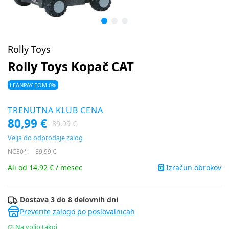
Rolly Toys
Rolly Toys Kopač CAT
LEANPAY EOM 0%
TRENUTNA KLUB CENA
80,99 €
89,99 €
Velja do odprodaje zalog
NC30*:
89,99 €
Izračun obrokov
Ali od 14,92 € / mesec
Dostava 3 do 8 delovnih dni
Preverite zalogo po poslovalnicah
Na voljo takoj