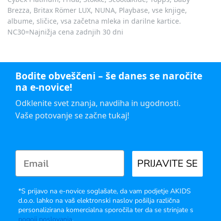
Brezza, Britax Römer LUX, NUNA, Playbase, vse knjige,
albume, sličice, vsa začetna mleka in darilne kartice.
NC30=Najnižja cena zadnjih 30 dni
Bodite obveščeni – še danes se naročite
na e-novice!
Odklenite svet znanja, navdiha in ugodnosti.
Vaše potovanje se začne tukaj!
PRIJAVITE SE
*S prijavo na e-novice soglašate, da vam podjetje AKIDS
d.o.o. lahko na vaš elektronski naslov pošilja različna
personalizirana komercialna sporočila ter da se strinjate s
pogoji poslovanja
.