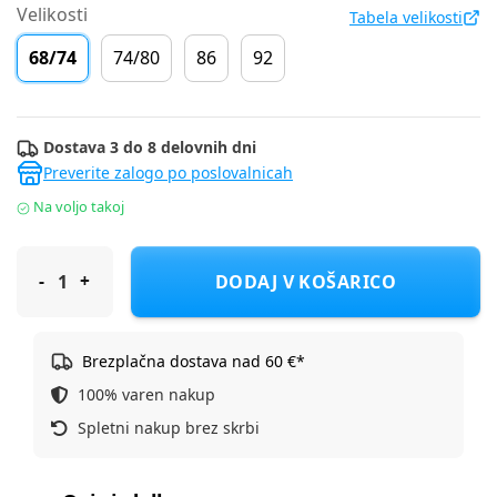
Velikosti
Tabela velikosti
68/74
74/80
86
92
Dostava 3 do 8 delovnih dni
Preverite zalogo po poslovalnicah
Na voljo takoj
Original Marines obleka KR DFP1063NF D Večbarvno 68/74
DODAJ V KOŠARICO
Brezplačna dostava nad 60 €*
100% varen nakup
Spletni nakup brez skrbi