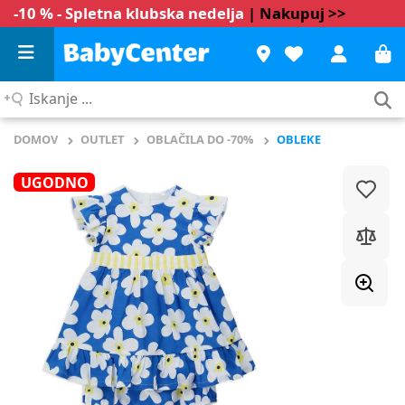
-10 % - Spletna klubska nedelja
| Nakupuj >>
Iskanje
...
DOMOV
OUTLET
OBLAČILA DO -70%
OBLEKE
UGODNO