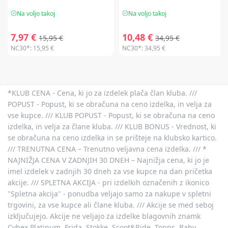
Na voljo takoj
Na voljo takoj
7,97 €
10,48 €
15,95 €
34,95 €
NC30*:
15,95 €
NC30*:
34,95 €
*KLUB CENA - Cena, ki jo za izdelek plača član kluba. ///
POPUST - Popust, ki se obračuna na ceno izdelka, in velja za
vse kupce. /// KLUB POPUST - Popust, ki se obračuna na ceno
izdelka, in velja za člane kluba. /// KLUB BONUS - Vrednost, ki
se obračuna na ceno izdelka in se prišteje na klubsko kartico.
/// TRENUTNA CENA – Trenutno veljavna cena izdelka. /// *
NAJNIŽJA CENA V ZADNJIH 30 DNEH – Najnižja cena, ki jo je
imel izdelek v zadnjih 30 dneh za vse kupce na dan pričetka
akcije. /// SPLETNA AKCIJA - pri izdelkih označenih z ikonico
"Spletna akcija" - ponudba veljajo samo za nakupe v spletni
trgovini, za vse kupce ali člane kluba. /// Akcije se med seboj
izključujejo. Akcije ne veljajo za izdelke blagovnih znamk
Cybex Platinum, Frida, Stokke, Scoot&Ride, Topps, Baby