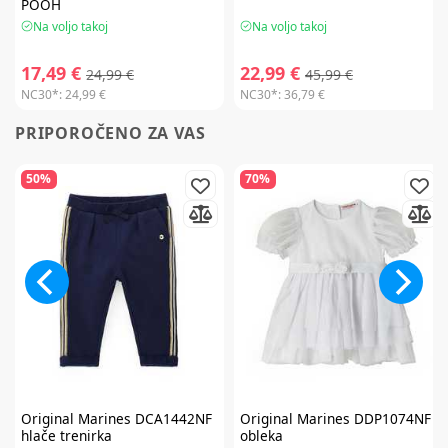
POOH
Na voljo takoj
Na voljo takoj
17,49 €
22,99 €
24,99 €
45,99 €
NC30*:
24,99 €
NC30*:
36,79 €
PRIPOROČENO ZA VAS
50%
70%
Original Marines
DCA1442NF
Original Marines
DDP1074NF
hlače trenirka
obleka