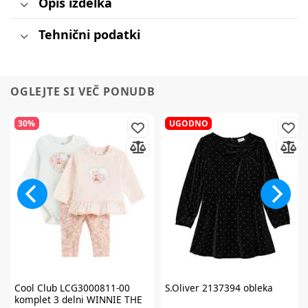
Opis izdelka
Tehnični podatki
OGLEJTE SI VEČ PONUDB
30%
UGODNO
Cool Club
LCG3000811-00
S.Oliver
2137394 obleka
komplet 3 delni WINNIE THE