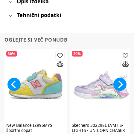
Opis izdelka
Tehnični podatki
OGLEJTE SI VEČ PONUDB
30%
20%
New Balance
IZ996MYS
Skechers
302298L LVMT S-
športni copat
LIGHTS - UNICORN CHASER