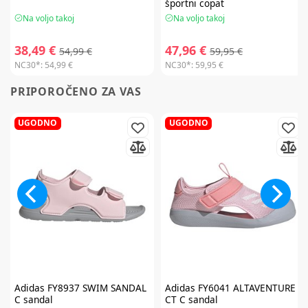
športni copat
Na voljo takoj
Na voljo takoj
38,49 €
47,96 €
54,99 €
59,95 €
NC30*:
54,99 €
NC30*:
59,95 €
PRIPOROČENO ZA VAS
UGODNO
UGODNO
Adidas
FY8937 SWIM SANDAL
Adidas
FY6041 ALTAVENTURE
C sandal
CT C sandal