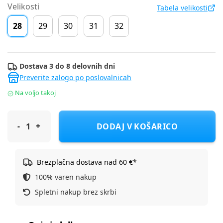
Velikosti
Tabela velikosti
28
29
30
31
32
Dostava 3 do 8 delovnih dni
Preverite zalogo po poslovalnicah
Na voljo takoj
Adidas športni copat IE8580 RUNFALCON 5 EL C D black/pink 2
DODAJ V KOŠARICO
Brezplačna dostava nad 60 €*
100% varen nakup
Spletni nakup brez skrbi