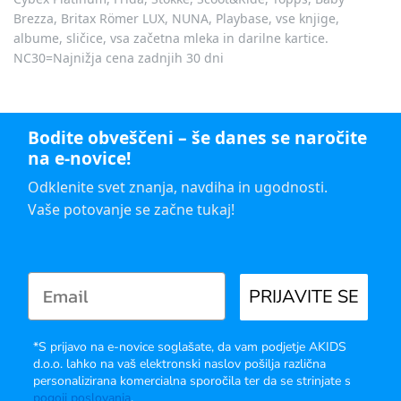
Brezza, Britax Römer LUX, NUNA, Playbase, vse knjige,
albume, sličice, vsa začetna mleka in darilne kartice.
NC30=Najnižja cena zadnjih 30 dni
Bodite obveščeni – še danes se naročite
na e-novice!
Odklenite svet znanja, navdiha in ugodnosti.
Vaše potovanje se začne tukaj!
PRIJAVITE SE
*S prijavo na e-novice soglašate, da vam podjetje AKIDS
d.o.o. lahko na vaš elektronski naslov pošilja različna
personalizirana komercialna sporočila ter da se strinjate s
pogoji poslovanja
.