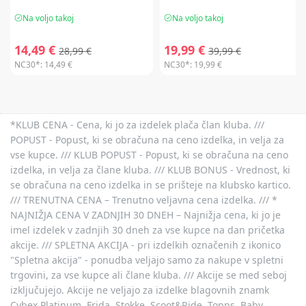
Na voljo takoj
Na voljo takoj
14,49 €
19,99 €
28,99 €
39,99 €
NC30*:
14,49 €
NC30*:
19,99 €
*KLUB CENA - Cena, ki jo za izdelek plača član kluba. ///
POPUST - Popust, ki se obračuna na ceno izdelka, in velja za
vse kupce. /// KLUB POPUST - Popust, ki se obračuna na ceno
izdelka, in velja za člane kluba. /// KLUB BONUS - Vrednost, ki
se obračuna na ceno izdelka in se prišteje na klubsko kartico.
/// TRENUTNA CENA – Trenutno veljavna cena izdelka. /// *
NAJNIŽJA CENA V ZADNJIH 30 DNEH – Najnižja cena, ki jo je
imel izdelek v zadnjih 30 dneh za vse kupce na dan pričetka
akcije. /// SPLETNA AKCIJA - pri izdelkih označenih z ikonico
"Spletna akcija" - ponudba veljajo samo za nakupe v spletni
trgovini, za vse kupce ali člane kluba. /// Akcije se med seboj
izključujejo. Akcije ne veljajo za izdelke blagovnih znamk
Cybex Platinum, Frida, Stokke, Scoot&Ride, Topps, Baby