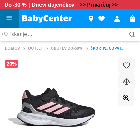
Do -30 % | Dnevi dojenčkov |
>> Privarčuj >>
Iskanje
...
DOMOV
OUTLET
OBUTEV DO-50%
ŠPORTNI COPATI
20%