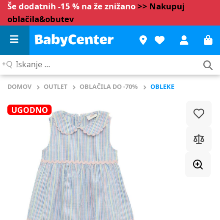
Še dodatnih -15 % na že znižano
>> Nakupuj
oblačila&obutev
Iskanje
...
DOMOV
OUTLET
OBLAČILA DO -70%
OBLEKE
UGODNO