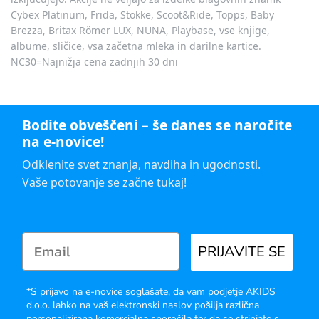
Cybex Platinum, Frida, Stokke, Scoot&Ride, Topps, Baby
Brezza, Britax Römer LUX, NUNA, Playbase, vse knjige,
albume, sličice, vsa začetna mleka in darilne kartice.
NC30=Najnižja cena zadnjih 30 dni
Bodite obveščeni – še danes se naročite
na e-novice!
Odklenite svet znanja, navdiha in ugodnosti.
Vaše potovanje se začne tukaj!
PRIJAVITE SE
*S prijavo na e-novice soglašate, da vam podjetje AKIDS
d.o.o. lahko na vaš elektronski naslov pošilja različna
personalizirana komercialna sporočila ter da se strinjate s