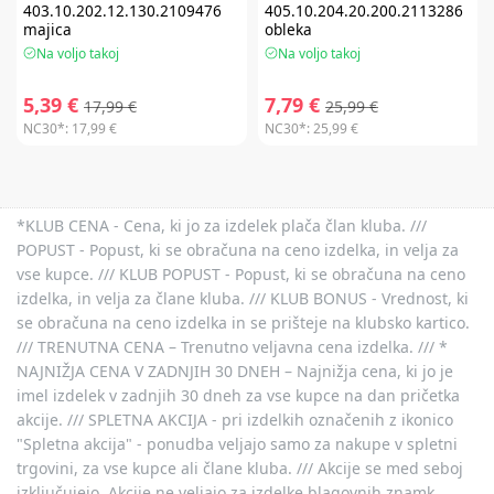
403.10.202.12.130.2109476
405.10.204.20.200.2113286
majica
obleka
Na voljo takoj
Na voljo takoj
5,39 €
7,79 €
17,99 €
25,99 €
NC30*:
17,99 €
NC30*:
25,99 €
*KLUB CENA - Cena, ki jo za izdelek plača član kluba. ///
POPUST - Popust, ki se obračuna na ceno izdelka, in velja za
vse kupce. /// KLUB POPUST - Popust, ki se obračuna na ceno
izdelka, in velja za člane kluba. /// KLUB BONUS - Vrednost, ki
se obračuna na ceno izdelka in se prišteje na klubsko kartico.
/// TRENUTNA CENA – Trenutno veljavna cena izdelka. /// *
NAJNIŽJA CENA V ZADNJIH 30 DNEH – Najnižja cena, ki jo je
imel izdelek v zadnjih 30 dneh za vse kupce na dan pričetka
akcije. /// SPLETNA AKCIJA - pri izdelkih označenih z ikonico
"Spletna akcija" - ponudba veljajo samo za nakupe v spletni
trgovini, za vse kupce ali člane kluba. /// Akcije se med seboj
izključujejo. Akcije ne veljajo za izdelke blagovnih znamk