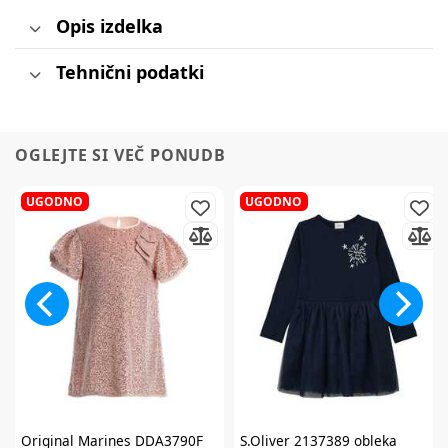
Opis izdelka
Tehnični podatki
OGLEJTE SI VEČ PONUDB
UGODNO
UGODNO
Original Marines
DDA3790F
S.Oliver
2137389 obleka