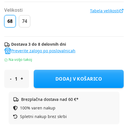
Velikosti
Tabela velikosti
68
74
Dostava 3 do 8 delovnih dni
Preverite zalogo po poslovalnicah
Na voljo takoj
S.Oliver obleka BR 2165021 D Modra 68
DODAJ V KOŠARICO
Brezplačna dostava nad 60 €*
100% varen nakup
Spletni nakup brez skrbi