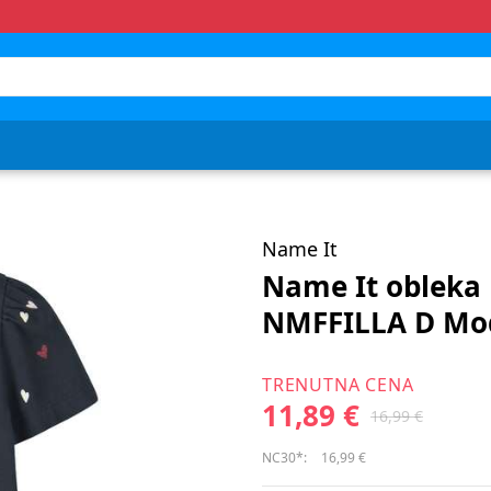
Name It
Name It obleka
NMFFILLA D Mo
TRENUTNA CENA
11,89 €
16,99 €
NC30*:
16,99 €