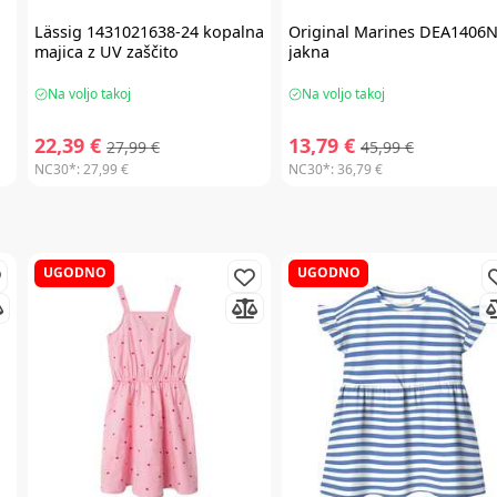
Lässig
1431021638-24 kopalna
Original Marines
DEA1406N
majica z UV zaščito
jakna
Na voljo takoj
Na voljo takoj
22,39 €
13,79 €
27,99 €
45,99 €
NC30*:
27,99 €
NC30*:
36,79 €
UGODNO
UGODNO