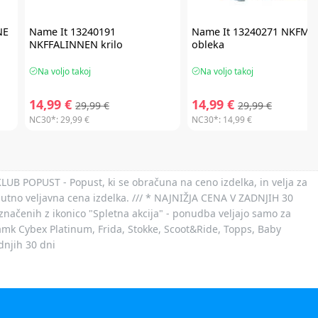
NE
Name It
13240191
Name It
13240271 NKFMA
NKFFALINNEN krilo
obleka
Na voljo takoj
Na voljo takoj
14,99 €
14,99 €
29,99 €
29,99 €
NC30*:
29,99 €
NC30*:
14,99 €
 KLUB POPUST - Popust, ki se obračuna na ceno izdelka, in velja za
nutno veljavna cena izdelka. /// * NAJNIŽJA CENA V ZADNJIH 30
označenih z ikonico "Spletna akcija" - ponudba veljajo samo za
 znamk Cybex Platinum, Frida, Stokke, Scoot&Ride, Topps, Baby
dnjih 30 dni