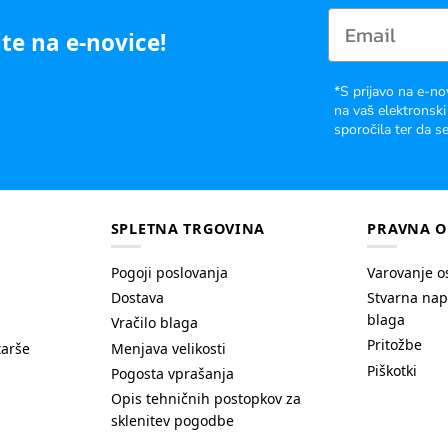
te na e-novice!
*S prijavo na e-no
na vaš elektronski
sporočila ter da se
SPLETNA TRGOVINA
PRAVNA O
Pogoji poslovanja
Varovanje o
Dostava
Stvarna nap
blaga
Vračilo blaga
Pritožbe
tarše
Menjava velikosti
Piškotki
Pogosta vprašanja
Opis tehničnih postopkov za
sklenitev pogodbe