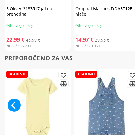
S.Oliver
2133517 jakna
Original Marines
DDA3712F
prehodna
hlače
Na voljo takoj
Na voljo takoj
22,99 €
14,97 €
45,99 €
29,95 €
NC30*:
36,79 €
NC30*:
20,96 €
PRIPOROČENO ZA VAS
UGODNO
UGODNO