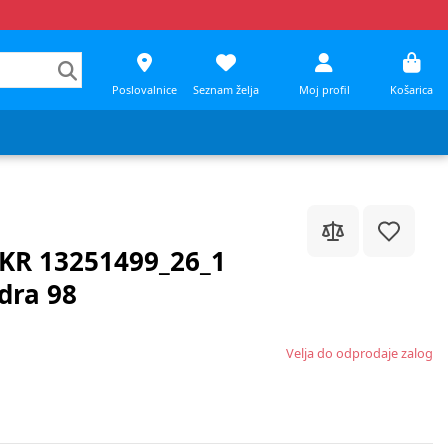
Poslovalnice
Seznam želja
Moj profil
Košarica
 KR 13251499_26_1
dra 98
Velja do odprodaje zalog