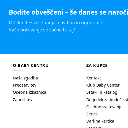
Bodite obveščeni – še danes se naroči
Odklenite svet znanja, navdiha in ugodnosti.
Vaše potovanje se začne tukaj!
O BABY CENTRU
ZA KUPCE
Naša zgodba
Kontakt
Predstavitev
Klub Baby Center
Osebna izkaznica
Letaki in katalogi
Zaposlitev
Dogodek za bodoče s
Osebno svetovanje
Servis
Darilna kartica