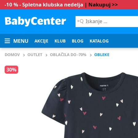
-10 % - Spletna klubska nedelja
| Nakupuj >>
Iskanje
...
MENU
AKCIJE
KLUB
BLOG
KATALOG
DOMOV
OUTLET
OBLAČILA DO -70%
OBLEKE
30%