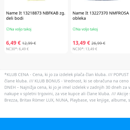
Name It
13218873 NBFKAB zg.
Name It
13227370 NMFROSA
deli bodi
obleka
Na voljo takoj
Na voljo takoj
6,49 €
13,49 €
12,99 €
26,99 €
NC30*:
6,49 €
NC30*:
13,49 €
*KLUB CENA - Cena, ki jo za izdelek plača član kluba. /// POPUST 
člane kluba. /// KLUB BONUS - Vrednost, ki se obračuna na ceno 
DNEH – Najnižja cena, ki jo je imel izdelek v zadnjih 30 dneh za 
nakupe v spletni trgovini, za vse kupce ali člane kluba. /// Akci
Brezza, Britax Römer LUX, NUNA, Playbase, vse knjige, albume, sl