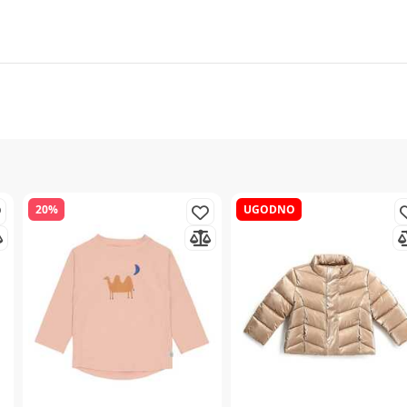
20%
UGODNO