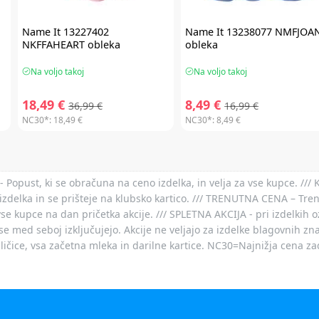
Name It
13227402
Name It
13238077 NMFJOA
NKFFAHEART obleka
obleka
Na voljo takoj
Na voljo takoj
18,49 €
8,49 €
36,99 €
16,99 €
NC30*:
18,49 €
NC30*:
8,49 €
- Popust, ki se obračuna na ceno izdelka, in velja za vse kupce. ///
izdelka in se prišteje na klubsko kartico. /// TRENUTNA CENA – Tre
vse kupce na dan pričetka akcije. /// SPLETNA AKCIJA - pri izdelkih 
je se med seboj izključujejo. Akcije ne veljajo za izdelke blagovnih
ičice, vsa začetna mleka in darilne kartice. NC30=Najnižja cena za