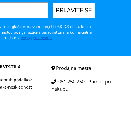
PRIJAVITE SE
vice soglašate, da vam podjetje AKIDS d.o.o. lahko
 naslov pošilja različna personalizirana komercialna
 strinjate s
pogoji poslovanja
.
BVESTILA
Prodajna mesta
sebnih podatkov
051 750 750 - Pomoč pri
aka/neskladnost
nakupu