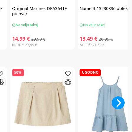
F
Original Marines
DEA3641F
Name It
13230836 obleka
pulover
Na voljo takoj
Na voljo takoj
14,99 €
13,49 €
29,99 €
26,99 €
NC30*:
23,99 €
NC30*:
21,59 €
50%
UGODNO