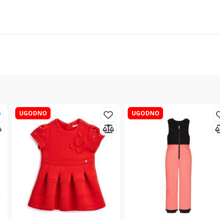
UGODNO
UGODNO