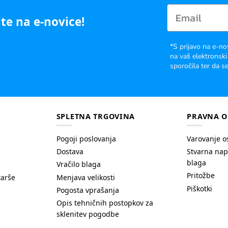
te na e-novice!
*S prijavo na e-no
na vaš elektronski
sporočila ter da se
SPLETNA TRGOVINA
PRAVNA O
Pogoji poslovanja
Varovanje o
Dostava
Stvarna nap
blaga
Vračilo blaga
Pritožbe
tarše
Menjava velikosti
Piškotki
Pogosta vprašanja
Opis tehničnih postopkov za
sklenitev pogodbe