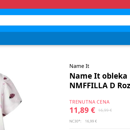
Name It
Name It obleka
NMFFILLA D Roz
TRENUTNA CENA
11,89 €
16,99 €
NC30*:
16,99 €