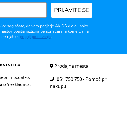
PRIJAVITE SE
vice soglašate, da vam podjetje AKIDS d.o.o. lahko
 naslov pošilja različna personalizirana komercialna
 strinjate s
pogoji poslovanja
.
BVESTILA
Prodajna mesta
sebnih podatkov
051 750 750 - Pomoč pri
aka/neskladnost
nakupu