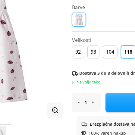
Barve
Velikosti
92
98
104
116
Dostava 3 do 8 delovnih dn
Na voljo takoj
Name It obleka KR 13251499_
Brezplačna dostava n
100% varen nakup