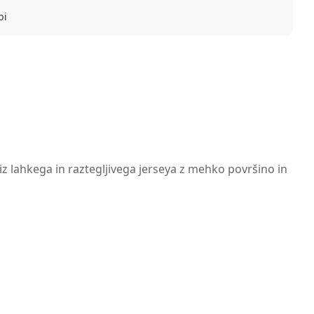
bi
iz lahkega in raztegljivega jerseya z mehko površino in