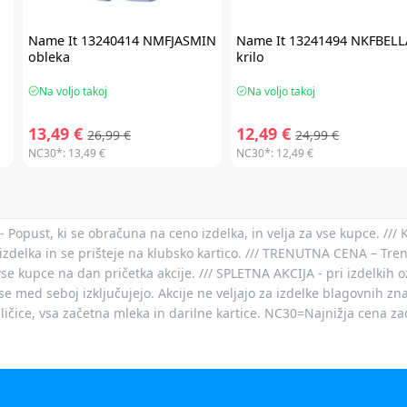
Name It
13240414 NMFJASMIN
Name It
13241494 NKFBELL
obleka
krilo
Na voljo takoj
Na voljo takoj
13,49 €
12,49 €
26,99 €
24,99 €
NC30*:
13,49 €
NC30*:
12,49 €
- Popust, ki se obračuna na ceno izdelka, in velja za vse kupce. ///
izdelka in se prišteje na klubsko kartico. /// TRENUTNA CENA – Tre
vse kupce na dan pričetka akcije. /// SPLETNA AKCIJA - pri izdelkih 
je se med seboj izključujejo. Akcije ne veljajo za izdelke blagovnih
ičice, vsa začetna mleka in darilne kartice. NC30=Najnižja cena za