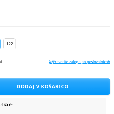
122
i
Preverite zalogo po poslovalnicah
26_3 NMFFILLA D Roza 116
DODAJ V KOŠARICO
ad 60 €*