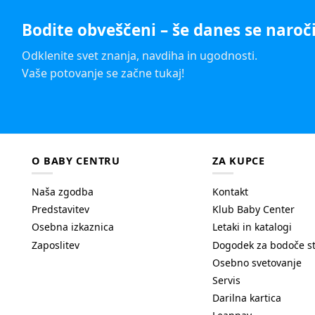
Bodite obveščeni – še danes se naroči
Odklenite svet znanja, navdiha in ugodnosti.
Vaše potovanje se začne tukaj!
O BABY CENTRU
ZA KUPCE
Naša zgodba
Kontakt
Predstavitev
Klub Baby Center
Osebna izkaznica
Letaki in katalogi
Zaposlitev
Dogodek za bodoče s
Osebno svetovanje
Servis
Darilna kartica