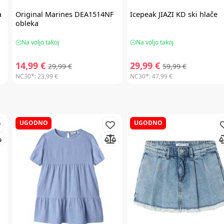
a
Original Marines
DEA1514NF
Icepeak
JIAZI KD ski hlače
obleka
Na voljo takoj
Na voljo takoj
14,99 €
29,99 €
29,99 €
59,99 €
NC30*:
23,99 €
NC30*:
47,99 €
UGODNO
UGODNO