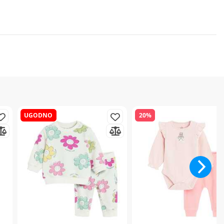
UGODNO
20%