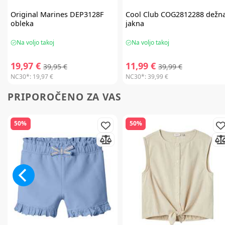
Original Marines
DEP3128F
Cool Club
COG2812288 dežn
obleka
jakna
Na voljo takoj
Na voljo takoj
19,97 €
11,99 €
39,95 €
39,99 €
NC30*:
19,97 €
NC30*:
39,99 €
PRIPOROČENO ZA VAS
50%
50%