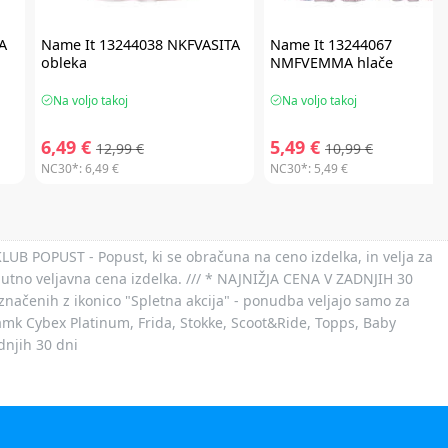
A
Name It
13244038 NKFVASITA
Name It
13244067
obleka
NMFVEMMA hlače
Na voljo takoj
Na voljo takoj
6,49 €
5,49 €
12,99 €
10,99 €
NC30*:
6,49 €
NC30*:
5,49 €
 KLUB POPUST - Popust, ki se obračuna na ceno izdelka, in velja za
nutno veljavna cena izdelka. /// * NAJNIŽJA CENA V ZADNJIH 30
označenih z ikonico "Spletna akcija" - ponudba veljajo samo za
 znamk Cybex Platinum, Frida, Stokke, Scoot&Ride, Topps, Baby
dnjih 30 dni