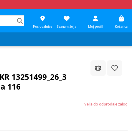
Poslovalnice
Seznam želja
Moj profil
Košarica
 KR 13251499_26_3
a 116
Velja do odprodaje zalog