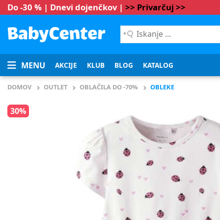
Do -30 % | Dnevi dojenčkov |
>> Privarčuj >>
Iskanje
...
MENU
AKCIJE
KLUB
BLOG
KATALOG
DOMOV
OUTLET
OBLAČILA DO -70%
OBLEKE
30%