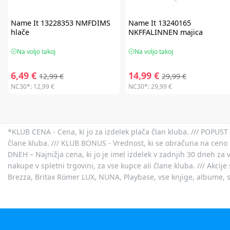
Name It
13228353 NMFDIMS
Name It
13240165
hlače
NKFFALINNEN majica
Na voljo takoj
Na voljo takoj
6,49 €
14,99 €
12,99 €
29,99 €
NC30*:
12,99 €
NC30*:
29,99 €
*KLUB CENA - Cena, ki jo za izdelek plača član kluba. /// POPUST 
člane kluba. /// KLUB BONUS - Vrednost, ki se obračuna na ceno 
DNEH – Najnižja cena, ki jo je imel izdelek v zadnjih 30 dneh za 
nakupe v spletni trgovini, za vse kupce ali člane kluba. /// Akci
Brezza, Britax Römer LUX, NUNA, Playbase, vse knjige, albume, sl