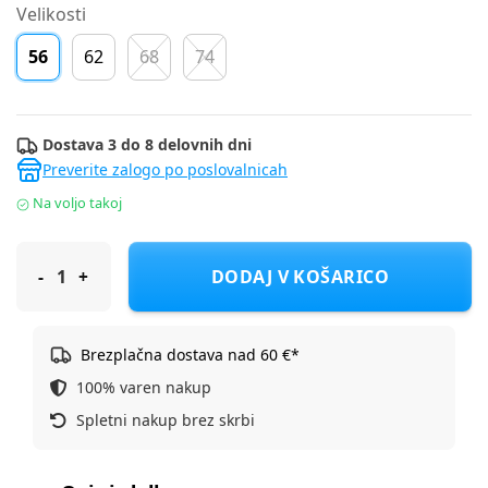
Velikosti
56
62
68
74
Dostava 3 do 8 delovnih dni
Preverite zalogo po poslovalnicah
Na voljo takoj
Name It zg. deli bodi DR 13226054 NBFVANDORA D Roza 56
DODAJ V KOŠARICO
Brezplačna dostava nad 60 €*
100% varen nakup
Spletni nakup brez skrbi