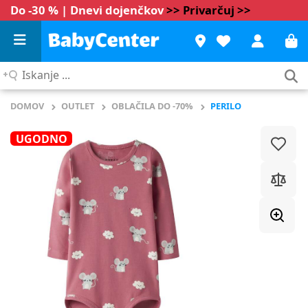
Do -30 % | Dnevi dojenčkov
>> Privarčuj >>
Iskanje
...
DOMOV
OUTLET
OBLAČILA DO -70%
PERILO
UGODNO