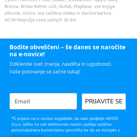
Brezza, Britax Römer LUX, NUNA, Playbase, vse knjige,
albume, sličice, vsa začetna mleka in darilne kartice.
NC30=Najnižja cena zadnjih 30 dni
Bodite obveščeni – še danes se naročite
na e-novice!
Odklenite svet znanja, navdiha in ugodnosti.
Vaše potovanje se začne tukaj!
PRIJAVITE SE
*S prijavo na e-novice soglašate, da vam podjetje AKIDS
d.o.o. lahko na vaš elektronski naslov pošilja različna
personalizirana komercialna sporočila ter da se strinjate s
pogoji poslovanja
.