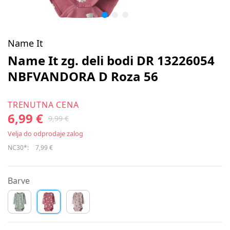
Name It
Name It zg. deli bodi DR 13226054
NBFVANDORA D Roza 56
TRENUTNA CENA
6,99 €
9,99 €
Velja do odprodaje zalog
NC30*:
7,99 €
Barve