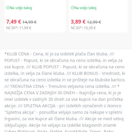
Na voljo takoj
Na voljo takoj
7,49 €
3,89 €
14,99 €
12,99 €
NC30*:
11,99 €
NC30*:
10,39 €
*KLUB CENA - Cena, ki jo za izdelek plača član kluba. ///
POPUST - Popust, ki se obračuna na ceno izdelka, in velja za
vse kupce. /// KLUB POPUST - Popust, ki se obračuna na ceno
izdelka, in velja za člane kluba. /// KLUB BONUS - Vrednost, ki
se obračuna na ceno izdelka in se prišteje na klubsko kartico.
/// TRENUTNA CENA – Trenutno veljavna cena izdelka. /// *
NAJNIŽJA CENA V ZADNJIH 30 DNEH – Najnižja cena, ki jo je
imel izdelek v zadnjih 30 dneh za vse kupce na dan pričetka
akcije. /// SPLETNA AKCIJA - pri izdelkih označenih z ikonico
"Spletna akcija" - ponudba veljajo samo za nakupe v spletni
trgovini, za vse kupce ali člane kluba. /// Akcije se med seboj
izključujejo. Akcije ne veljajo za izdelke blagovnih znamk
Cybex Platinum, Frida, Stokke, Scoot&Ride, Topps, Baby