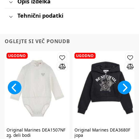
Opis izdelka
Tehnični podatki
OGLEJTE SI VEČ PONUDB
UGODNO
UGODNO
Original Marines
DEA1507NF
Original Marines
DEA3680F
zg. deli bodi
jopa