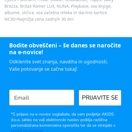
Brezza, Britax Römer LUX, NUNA, Playbase, vse knjige,
albume, sličice, vsa začetna mleka in darilne kartice.
NC30=Najnižja cena zadnjih 30 dni
Bodite obveščeni – še danes se naročite
na e-novice!
Odklenite svet znanja, navdiha in ugodnosti.
Vaše potovanje se začne tukaj!
PRIJAVITE SE
*S prijavo na e-novice soglašate, da vam podjetje AKIDS
d.o.o. lahko na vaš elektronski naslov pošilja različna
personalizirana komercialna sporočila ter da se strinjate s
pogoji poslovanja
.