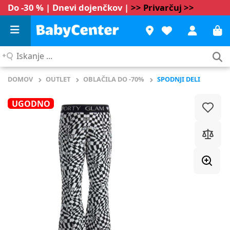
Do -30 % | Dnevi dojenčkov |
>> Privarčuj >>
Iskanje
...
DOMOV
OUTLET
OBLAČILA DO -70%
SPODNJI DELI
UGODNO