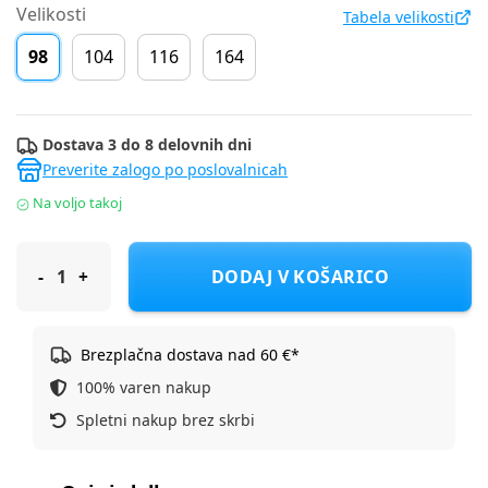
Velikosti
Tabela velikosti
98
104
116
164
Dostava 3 do 8 delovnih dni
Preverite zalogo po poslovalnicah
Na voljo takoj
Original Marines pajkice DH DEA3624F D Večbarvno 98
DODAJ V KOŠARICO
Brezplačna dostava nad 60 €*
100% varen nakup
Spletni nakup brez skrbi