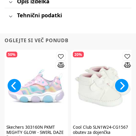
Opis izdelka
Tehnični podatki
OGLEJTE SI VEČ PONUDB
50%
20%
Skechers
303160N PKMT
Cool Club
SLN1W24-CG1567
MIGHTY GLOW - SWIRL DAZE
obutev za dojenčka