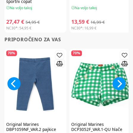
športni copat
Na voljo takoj
Na voljo takoj
27,47 €
13,59 €
54,95 €
16,99 €
NC30*:
54,95 €
NC30*:
16,99 €
PRIPOROČENO ZA VAS
70%
70%
Original Marines
Original Marines
DBP1059NF_VAR.2 pajkice
DCP3052F_VAR.1-QU hlače