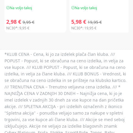
Na voljo takoj
Na voljo takoj
2,98 €
5,98 €
9,95 €
19,95 €
NC30*:
9,95 €
NC30*:
19,95 €
*KLUB CENA - Cena, ki jo za izdelek plača član kluba. ///
POPUST - Popust, ki se obračuna na ceno izdelka, in velja za
vse kupce. /// KLUB POPUST - Popust, ki se obračuna na ceno
izdelka, in velja za člane kluba. /// KLUB BONUS - Vrednost, ki
se obračuna na ceno izdelka in se prišteje na klubsko kartico.
/// TRENUTNA CENA – Trenutno veljavna cena izdelka. /// *
NAJNIŽJA CENA V ZADNJIH 30 DNEH – Najnižja cena, ki jo je
imel izdelek v zadnjih 30 dneh za vse kupce na dan pričetka
akcije. /// SPLETNA AKCIJA - pri izdelkih označenih z ikonico
"Spletna akcija" - ponudba veljajo samo za nakupe v spletni
trgovini, za vse kupce ali člane kluba. /// Akcije se med seboj
izključujejo. Akcije ne veljajo za izdelke blagovnih znamk
Cybex Platinum, Frida, Stokke, Scoot&Ride, Topps, Baby