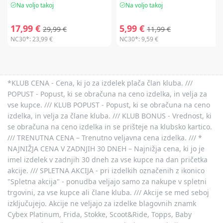
Na voljo takoj
Na voljo takoj
17,99 €
5,99 €
29,99 €
11,99 €
NC30*:
23,99 €
NC30*:
9,59 €
*KLUB CENA - Cena, ki jo za izdelek plača član kluba. ///
POPUST - Popust, ki se obračuna na ceno izdelka, in velja za
vse kupce. /// KLUB POPUST - Popust, ki se obračuna na ceno
izdelka, in velja za člane kluba. /// KLUB BONUS - Vrednost, ki
se obračuna na ceno izdelka in se prišteje na klubsko kartico.
/// TRENUTNA CENA – Trenutno veljavna cena izdelka. /// *
NAJNIŽJA CENA V ZADNJIH 30 DNEH – Najnižja cena, ki jo je
imel izdelek v zadnjih 30 dneh za vse kupce na dan pričetka
akcije. /// SPLETNA AKCIJA - pri izdelkih označenih z ikonico
"Spletna akcija" - ponudba veljajo samo za nakupe v spletni
trgovini, za vse kupce ali člane kluba. /// Akcije se med seboj
izključujejo. Akcije ne veljajo za izdelke blagovnih znamk
Cybex Platinum, Frida, Stokke, Scoot&Ride, Topps, Baby