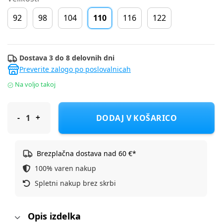
92
98
104
110
116
122
Dostava 3 do 8 delovnih dni
Preverite zalogo po poslovalnicah
Na voljo takoj
Name It hlače trenirka DH 13253670_26_1 NMMDACE F Bež 110
DODAJ V KOŠARICO
Brezplačna dostava nad 60 €*
100% varen nakup
Spletni nakup brez skrbi
Opis izdelka