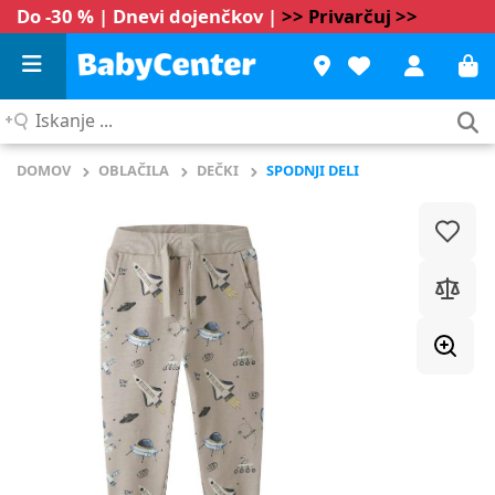
Do -30 % | Dnevi dojenčkov |
>> Privarčuj >>
Iskanje
...
DOMOV
OBLAČILA
DEČKI
SPODNJI DELI