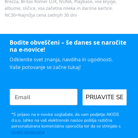
Brezza, Britax Römer LUX, NUNA, Playbase, vse knjige,
albume, sličice, vsa začetna mleka in darilne kartice.
NC30=Najnižja cena zadnjih 30 dni
Bodite obveščeni – še danes se naročite
na e-novice!
Odklenite svet znanja, navdiha in ugodnosti.
Vaše potovanje se začne tukaj!
PRIJAVITE SE
*S prijavo na e-novice soglašate, da vam podjetje AKIDS
d.o.o. lahko na vaš elektronski naslov pošilja različna
personalizirana komercialna sporočila ter da se strinjate s
pogoji poslovanja
.