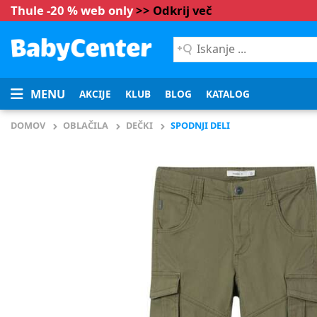
Thule -20 % web only
>> Odkrij več
Iskanje
...
MENU
AKCIJE
KLUB
BLOG
KATALOG
DOMOV
OBLAČILA
DEČKI
SPODNJI DELI