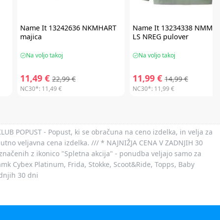
Name It
13242636 NKMHART
Name It
13234338 NMMV
majica
LS NREG pulover
Na voljo takoj
Na voljo takoj
11,49 €
11,99 €
22,99 €
14,99 €
NC30*:
11,49 €
NC30*:
11,99 €
 KLUB POPUST - Popust, ki se obračuna na ceno izdelka, in velja za
nutno veljavna cena izdelka. /// * NAJNIŽJA CENA V ZADNJIH 30
označenih z ikonico "Spletna akcija" - ponudba veljajo samo za
 znamk Cybex Platinum, Frida, Stokke, Scoot&Ride, Topps, Baby
dnjih 30 dni