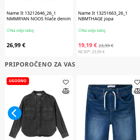
Name It
13212646_26_1
Name It
13251663_26_1
NMMRYAN NOOS hlače denim
NBMTHAGE jopa
Na voljo takoj
Na voljo takoj
26,99 €
19,19 €
23,99 €
NC30*:
23,99 €
PRIPOROČENO ZA VAS
UGODNO