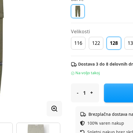
Velikosti
116
122
128
13
Dostava 3 do 8 delovnih dn
Na voljo takoj
Name It hlače DH 13151735_2
Brezplačna dostava n
100% varen nakup
Spletni nakup brez skr