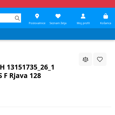
Poslovalnice
Seznam želja
Moj profil
Košarica
DH 13151735_26_1
F Rjava 128