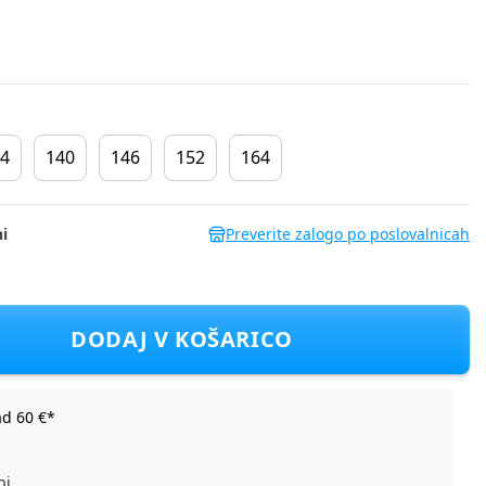
4
140
146
152
164
i
Preverite zalogo po poslovalnicah
6_1 NKMRYAN NOOS F Rjava 128
DODAJ V KOŠARICO
ad 60 €*
bi