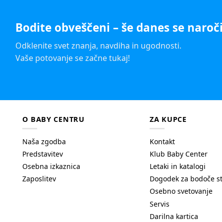
Bodite obveščeni – še danes se naroči
Odklenite svet znanja, navdiha in ugodnosti.
Vaše potovanje se začne tukaj!
O BABY CENTRU
ZA KUPCE
Naša zgodba
Kontakt
Predstavitev
Klub Baby Center
Osebna izkaznica
Letaki in katalogi
Zaposlitev
Dogodek za bodoče s
Osebno svetovanje
Servis
Darilna kartica