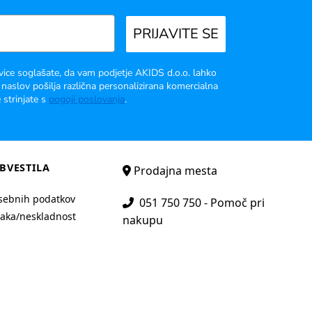
PRIJAVITE SE
vice soglašate, da vam podjetje AKIDS d.o.o. lahko
 naslov pošilja različna personalizirana komercialna
 strinjate s
pogoji poslovanja
.
BVESTILA
Prodajna mesta
sebnih podatkov
051 750 750 - Pomoč pri
aka/neskladnost
nakupu