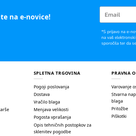
te na e-novice!
*S prijavo na e-no
na vaš elektronski
sporočila ter da se
SPLETNA TRGOVINA
PRAVNA O
Pogoji poslovanja
Varovanje o
Dostava
Stvarna nap
blaga
Vračilo blaga
Pritožbe
tarše
Menjava velikosti
Piškotki
Pogosta vprašanja
Opis tehničnih postopkov za
sklenitev pogodbe