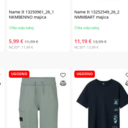
Name It
13250961_26_1
Name It
13252549_26_2
NKMBENNO majica
NMMBART majica
Na voljo takoj
Na voljo takoj
5,99 €
11,19 €
11,99 €
13,99 €
NC30*:
11,99 €
NC30*:
13,99 €
UGODNO
UGODNO