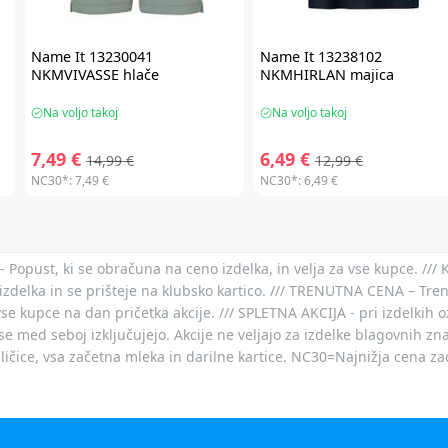
Name It
13230041
Name It
13238102
NKMVIVASSE hlače
NKMHIRLAN majica
Na voljo takoj
Na voljo takoj
7,49 €
6,49 €
14,99 €
12,99 €
NC30*:
7,49 €
NC30*:
6,49 €
- Popust, ki se obračuna na ceno izdelka, in velja za vse kupce. ///
izdelka in se prišteje na klubsko kartico. /// TRENUTNA CENA – Tre
vse kupce na dan pričetka akcije. /// SPLETNA AKCIJA - pri izdelkih 
je se med seboj izključujejo. Akcije ne veljajo za izdelke blagovnih
ičice, vsa začetna mleka in darilne kartice. NC30=Najnižja cena za