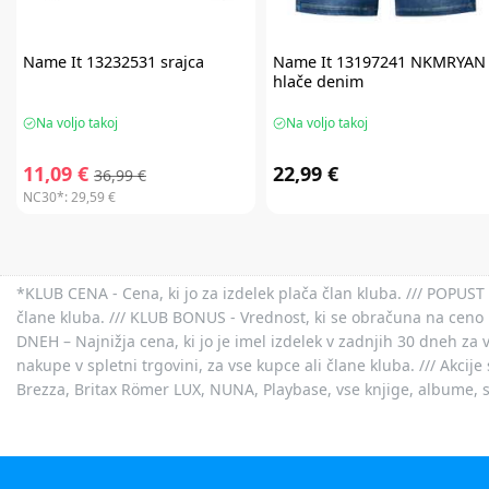
Name It
13232531 srajca
Name It
13197241 NKMRYAN
hlače denim
Na voljo takoj
Na voljo takoj
11,09 €
22,99 €
36,99 €
NC30*:
29,59 €
*KLUB CENA - Cena, ki jo za izdelek plača član kluba. /// POPUST 
člane kluba. /// KLUB BONUS - Vrednost, ki se obračuna na ceno 
DNEH – Najnižja cena, ki jo je imel izdelek v zadnjih 30 dneh za 
nakupe v spletni trgovini, za vse kupce ali člane kluba. /// Akci
Brezza, Britax Römer LUX, NUNA, Playbase, vse knjige, albume, sl