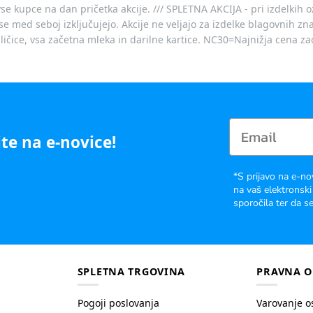
vse kupce na dan pričetka akcije. /// SPLETNA AKCIJA - pri izdelkih 
je se med seboj izključujejo. Akcije ne veljajo za izdelke blagovnih
ičice, vsa začetna mleka in darilne kartice. NC30=Najnižja cena za
te na e-novice!
*S prijavo na e-no
na vaš elektronski
sporočila ter da se
SPLETNA TRGOVINA
PRAVNA O
Pogoji poslovanja
Varovanje o