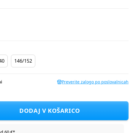
40
146/152
i
Preverite zalogo po poslovalnicah
8 NKMROCCO LS NREG SWEAT WH BRU F Črna 116
DODAJ V KOŠARICO
ad 60 €*