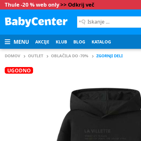
Thule -20 % web only
>> Odkrij več
Iskanje
...
MENU
AKCIJE
KLUB
BLOG
KATALOG
DOMOV
OUTLET
OBLAČILA DO -70%
ZGORNJI DELI
UGODNO