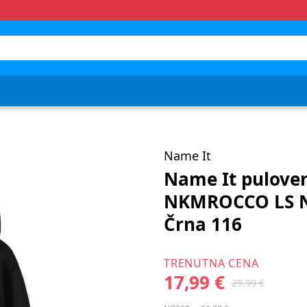
Name It
Name It pulove
NKMROCCO LS N
Črna 116
TRENUTNA CENA
17,99 €
29,99 €