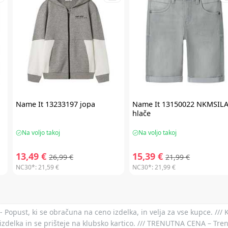
Name It
13233197 jopa
Name It
13150022 NKMSIL
hlače
Na voljo takoj
Na voljo takoj
13,49 €
15,39 €
26,99 €
21,99 €
NC30*:
21,59 €
NC30*:
21,99 €
- Popust, ki se obračuna na ceno izdelka, in velja za vse kupce. ///
izdelka in se prišteje na klubsko kartico. /// TRENUTNA CENA – Tre