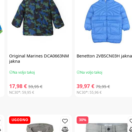
Original Marines
DCA0663NM
Benetton
2VBSCN03H jakn
jakna
Na voljo takoj
Na voljo takoj
17,98 €
39,97 €
59,95 €
79,95 €
NC30*:
59,95 €
NC30*:
55,96 €
UGODNO
30%