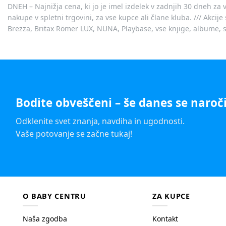
DNEH – Najnižja cena, ki jo je imel izdelek v zadnjih 30 dneh za 
nakupe v spletni trgovini, za vse kupce ali člane kluba. /// Akci
Brezza, Britax Römer LUX, NUNA, Playbase, vse knjige, albume, sl
Bodite obveščeni – še danes se naroči
Odklenite svet znanja, navdiha in ugodnosti.
Vaše potovanje se začne tukaj!
O BABY CENTRU
ZA KUPCE
Naša zgodba
Kontakt