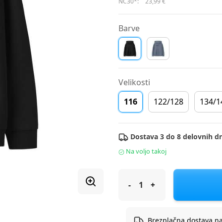
NC30*:
23,99 €
Barve
Velikosti
116
122/128
134/1
Dostava 3 do 8 delovnih dn
Na voljo takoj
Name It pulover DR 1324920
Brezplačna dostava n