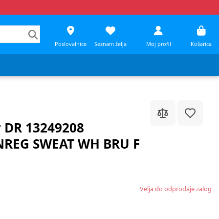
Poslovalnice
Seznam želja
Moj profil
Košarica
r DR 13249208
REG SWEAT WH BRU F
Velja do odprodaje zalog