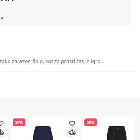
bi
ko za vrtec, šolo, kot za prosti čas in igro.
50%
50%