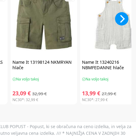
AS
Name It
13198124 NKMRYAN
Name It
13240216
hlače
NBMFEDANNE hlače
Na voljo takoj
Na voljo takoj
23,09 €
13,99 €
32,99 €
27,99 €
NC30*:
32,99 €
NC30*:
27,99 €
 KLUB POPUST - Popust, ki se obračuna na ceno izdelka, in velja za
nutno veljavna cena izdelka. /// * NAJNIŽJA CENA V ZADNJIH 30