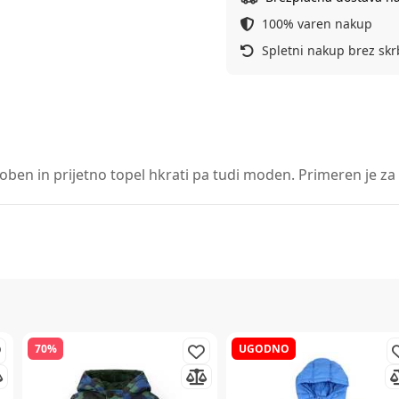
100% varen nakup
Spletni nakup brez skr
ben in prijetno topel hkrati pa tudi moden. Primeren je za ta
70%
UGODNO