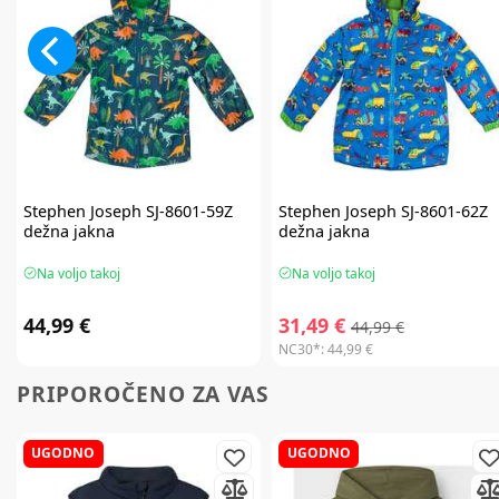
Stephen Joseph
SJ-8601-59Z
Stephen Joseph
SJ-8601-62Z
dežna jakna
dežna jakna
Na voljo takoj
Na voljo takoj
44,99 €
31,49 €
44,99 €
NC30*:
44,99 €
PRIPOROČENO ZA VAS
UGODNO
UGODNO