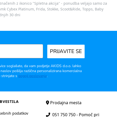
označenih z ikonico "Spletna akcija" - ponudba veljajo samo za
 znamk Cybex Platinum, Frida, Stokke, Scoot&Ride, Topps, Baby
dnjih 30 dni
PRIJAVITE SE
vice soglašate, da vam podjetje AKIDS d.o.o. lahko
 naslov pošilja različna personalizirana komercialna
 strinjate s
pogoji poslovanja
.
BVESTILA
Prodajna mesta
sebnih podatkov
051 750 750 - Pomoč pri