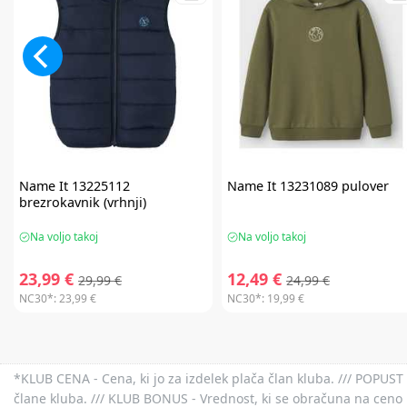
Name It
13225112
Name It
13231089 pulover
brezrokavnik (vrhnji)
Na voljo takoj
Na voljo takoj
23,99 €
12,49 €
29,99 €
24,99 €
NC30*:
23,99 €
NC30*:
19,99 €
*KLUB CENA - Cena, ki jo za izdelek plača član kluba. /// POPUST 
člane kluba. /// KLUB BONUS - Vrednost, ki se obračuna na ceno 