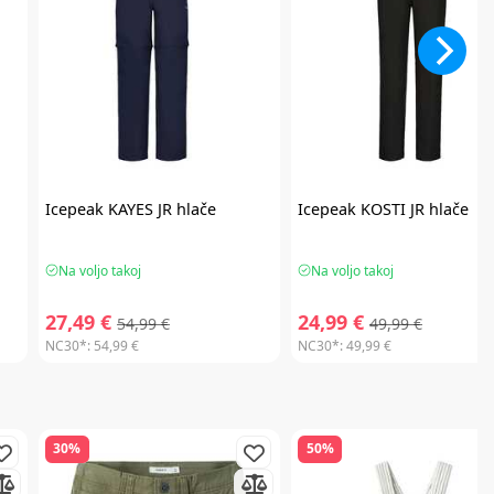
a
Icepeak
KAYES JR hlače
Icepeak
KOSTI JR hlače
Na voljo takoj
Na voljo takoj
27,49 €
24,99 €
54,99 €
49,99 €
NC30*:
54,99 €
NC30*:
49,99 €
30%
50%