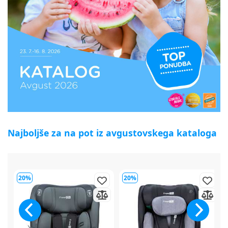
Najboljše za na pot iz avgustovskega kataloga
20%
20%