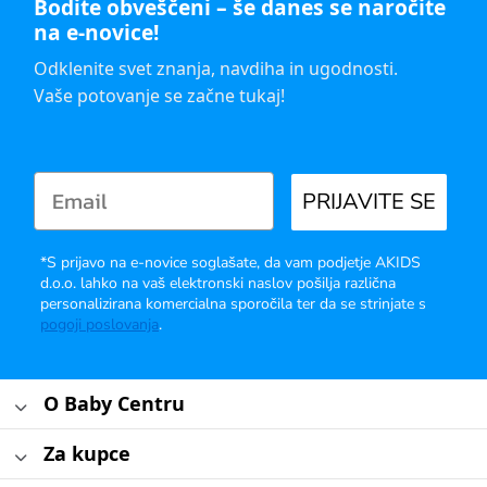
Bodite obveščeni – še danes se naročite
na e-novice!
Odklenite svet znanja, navdiha in ugodnosti.
Vaše potovanje se začne tukaj!
PRIJAVITE SE
*S prijavo na e-novice soglašate, da vam podjetje AKIDS
d.o.o. lahko na vaš elektronski naslov pošilja različna
personalizirana komercialna sporočila ter da se strinjate s
pogoji poslovanja
.
O Baby Centru
Za kupce