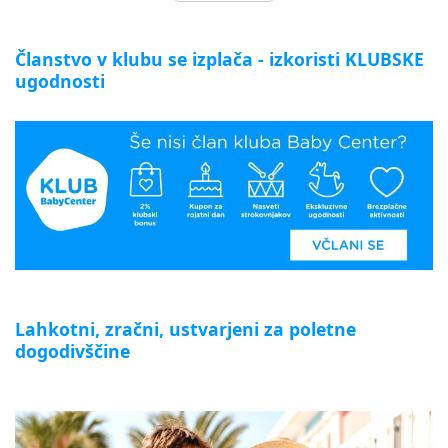
Članstvo v klubu se izplača - izkoristi KLUBSKE
ugodnosti
Lahkotni, zračni, ustvarjeni za poletne
dogodivščine