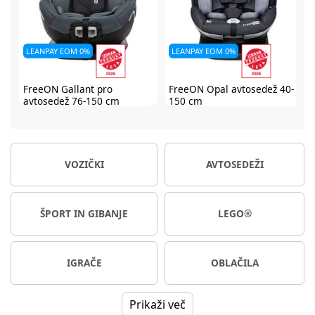
LEANPAY EOM 0%
LEANPAY EOM 0%
FreeON Opal avtosedež 40-
FreeON Opal avtosedež 40-
150 cm
150 cm
Na voljo takoj
Na voljo takoj
183,99 €
183,99 €
VOZIČKI
AVTOSEDEŽI
229,99 €
229,99 €
Ali od 17,29 € / mesec
Ali od 17,29 € / mesec
NAKUP
NAKUP
ŠPORT IN GIBANJE
LEGO®
NC30*
229,99 €
NC30*
229,99 €
IGRAČE
OBLAČILA
Prikaži več