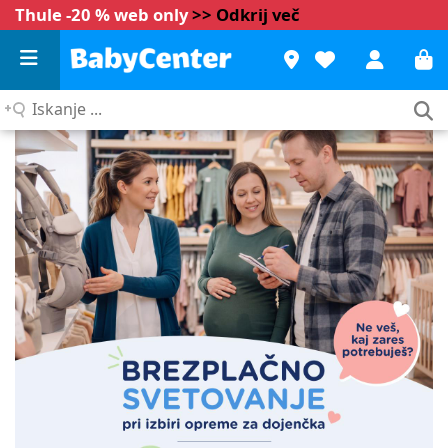
Thule -20 % web only
>> Odkrij več
Iskanje
...