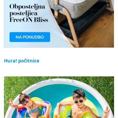
Hura! počitnice