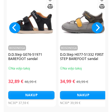
BOSONOGA
BOSONOGA
D.D.Step G076-51971
D.D.Step H077-51332 FIRST
BAREFOOT sandal
STEP BAREFOOT sandal
Na voljo takoj
Na voljo takoj
32,89 €
34,99 €
46,99 €
49,99 €
NAKUP
NAKUP
NC30*
37,59 €
NC30*
39,99 €