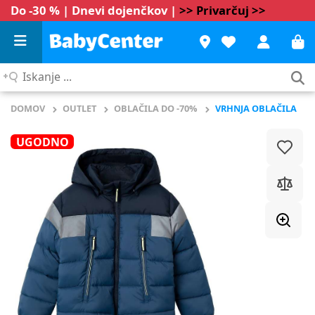
Do -30 % | Dnevi dojenčkov |
>> Privarčuj >>
Iskanje
...
DOMOV
OUTLET
OBLAČILA DO -70%
VRHNJA OBLAČILA
UGODNO