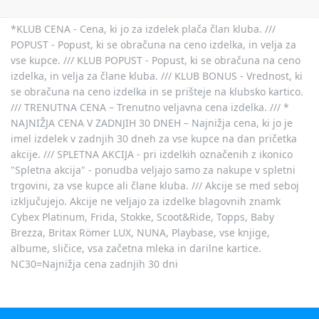
*KLUB CENA - Cena, ki jo za izdelek plača član kluba. ///
POPUST - Popust, ki se obračuna na ceno izdelka, in velja za
vse kupce. /// KLUB POPUST - Popust, ki se obračuna na ceno
izdelka, in velja za člane kluba. /// KLUB BONUS - Vrednost, ki
se obračuna na ceno izdelka in se prišteje na klubsko kartico.
/// TRENUTNA CENA – Trenutno veljavna cena izdelka. /// *
NAJNIŽJA CENA V ZADNJIH 30 DNEH – Najnižja cena, ki jo je
imel izdelek v zadnjih 30 dneh za vse kupce na dan pričetka
akcije. /// SPLETNA AKCIJA - pri izdelkih označenih z ikonico
"Spletna akcija" - ponudba veljajo samo za nakupe v spletni
trgovini, za vse kupce ali člane kluba. /// Akcije se med seboj
izključujejo. Akcije ne veljajo za izdelke blagovnih znamk
Cybex Platinum, Frida, Stokke, Scoot&Ride, Topps, Baby
Brezza, Britax Römer LUX, NUNA, Playbase, vse knjige,
albume, sličice, vsa začetna mleka in darilne kartice.
NC30=Najnižja cena zadnjih 30 dni