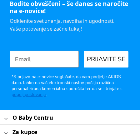
Bodite obveščeni – še danes se naročite
na e-novice!
Odklenite svet znanja, navdiha in ugodnosti.
Vaše potovanje se začne tukaj!
PRIJAVITE SE
*S prijavo na e-novice soglašate, da vam podjetje AKIDS
d.o.o. lahko na vaš elektronski naslov pošilja različna
personalizirana komercialna sporočila ter da se strinjate s
pogoji poslovanja
.
O Baby Centru
Za kupce