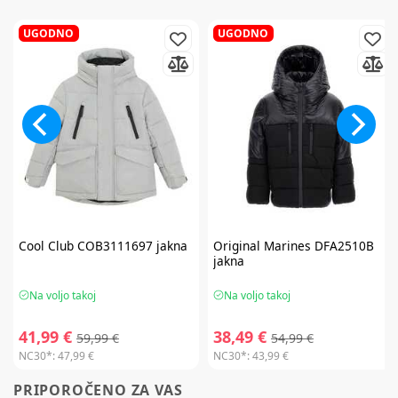
UGODNO
UGODNO
Cool Club
COB3111697 jakna
Original Marines
DFA2510B
jakna
Na voljo takoj
Na voljo takoj
41,99 €
38,49 €
59,99 €
54,99 €
NC30*:
47,99 €
NC30*:
43,99 €
PRIPOROČENO ZA VAS