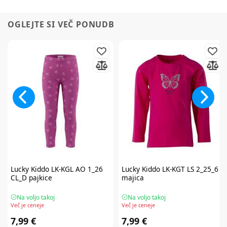
OGLEJTE SI VEČ PONUDB
Lucky Kiddo
LK-KGL AO 1_26
Lucky Kiddo
LK-KGT LS 2_25_6
CL_D pajkice
majica
Na voljo takoj
Na voljo takoj
Več je ceneje
Več je ceneje
7,99 €
7,99 €