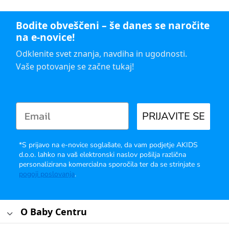
Bodite obveščeni – še danes se naročite
na e-novice!
Odklenite svet znanja, navdiha in ugodnosti.
Vaše potovanje se začne tukaj!
PRIJAVITE SE
*S prijavo na e-novice soglašate, da vam podjetje AKIDS
d.o.o. lahko na vaš elektronski naslov pošilja različna
personalizirana komercialna sporočila ter da se strinjate s
pogoji poslovanja
.
O Baby Centru