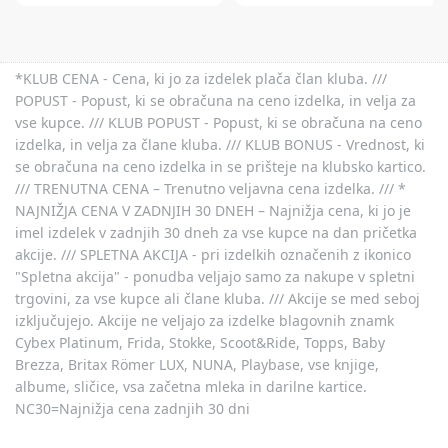
*KLUB CENA - Cena, ki jo za izdelek plača član kluba. ///
POPUST - Popust, ki se obračuna na ceno izdelka, in velja za
vse kupce. /// KLUB POPUST - Popust, ki se obračuna na ceno
izdelka, in velja za člane kluba. /// KLUB BONUS - Vrednost, ki
se obračuna na ceno izdelka in se prišteje na klubsko kartico.
/// TRENUTNA CENA – Trenutno veljavna cena izdelka. /// *
NAJNIŽJA CENA V ZADNJIH 30 DNEH – Najnižja cena, ki jo je
imel izdelek v zadnjih 30 dneh za vse kupce na dan pričetka
akcije. /// SPLETNA AKCIJA - pri izdelkih označenih z ikonico
"Spletna akcija" - ponudba veljajo samo za nakupe v spletni
trgovini, za vse kupce ali člane kluba. /// Akcije se med seboj
izključujejo. Akcije ne veljajo za izdelke blagovnih znamk
Cybex Platinum, Frida, Stokke, Scoot&Ride, Topps, Baby
Brezza, Britax Römer LUX, NUNA, Playbase, vse knjige,
albume, sličice, vsa začetna mleka in darilne kartice.
NC30=Najnižja cena zadnjih 30 dni