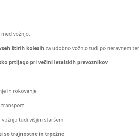
 med vožnjo.
seh štirih kolesih
za udobno vožnjo tudi po neravnem ter
o prtljago pri večini letalskih prevoznikov
nje in rokovanje
n transport
 vožnjo tudi višjim staršem
ki so trajnostne in trpežne