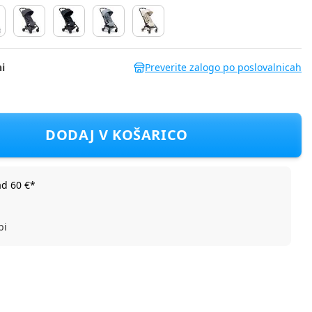
i
Preverite zalogo po poslovalnicah
ce black
DODAJ V KOŠARICO
ad 60 €*
bi