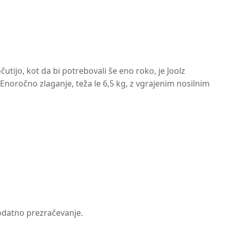
očutijo, kot da bi potrebovali še eno roko, je Joolz
 Enoročno zlaganje, teža le 6,5 kg, z vgrajenim nosilnim
dodatno prezračevanje.