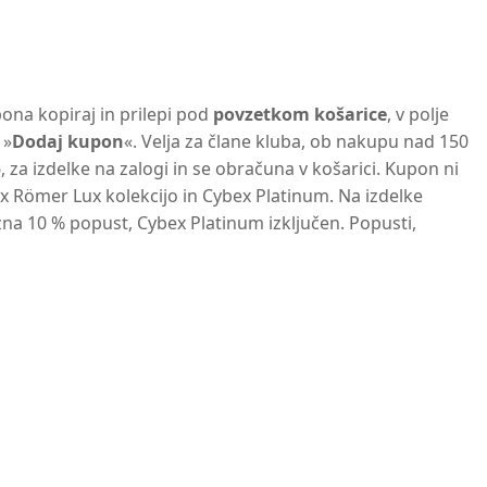
na kopiraj in prilepi pod
povzetkom košarice
, v polje
 »
Dodaj kupon
«. Velja za člane kluba, ob nakupu nad 150
, za izdelke na zalogi in se obračuna v košarici. Kupon ni
ax R
ömer Lux kolekcijo in Cybex Platinum.
Na izdelke
na 10 % popust, Cybex Platinum izključen
. Popusti,