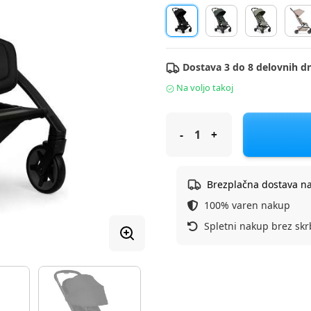
Dostava 3 do 8 delovnih dn
Na voljo takoj
Joolz športni voziček Aer2 spa
Brezplačna dostava n
100% varen nakup
Spletni nakup brez skr