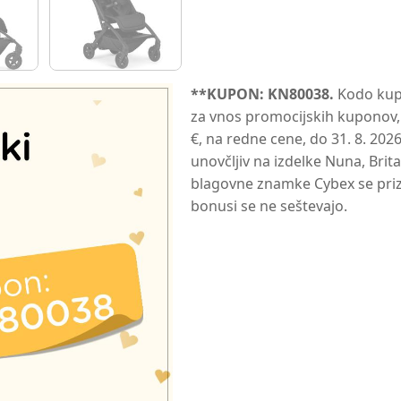
**KUPON: KN80038.
Kodo kupo
za vnos promocijskih kuponov,
€, na redne cene, do 31. 8. 2026
unovčljiv na izdelke Nuna, Brit
blagovne znamke Cybex se priz
bonusi se ne seštevajo.