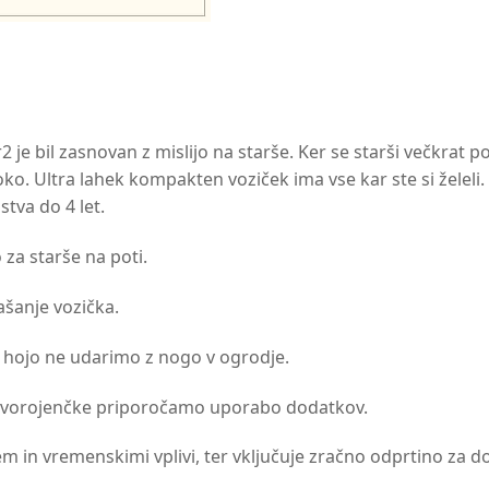
2 je bil zasnovan z mislijo na starše. Ker se starši večkrat p
oko. Ultra lahek kompakten voziček ima vse kar ste si želeli.
tva do 4 let.
 za starše na poti.
šanje vozička.
 hojo ne udarimo z nogo v ogrodje.
novorojenčke priporočamo uporabo dodatkov.
em in vremenskimi vplivi, ter vključuje zračno odprtino za 