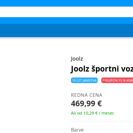
Joolz
Joolz športni vo
10 LET JAMSTVA
**KUPON 15 % KN8
REDNA CENA
469,99 €
Ali od 10,29 € / mesec
Barve