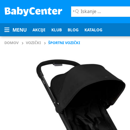
Iskanje
...
MENU
AKCIJE
KLUB
BLOG
KATALOG
DOMOV
VOZIČKI
ŠPORTNI VOZIČKI