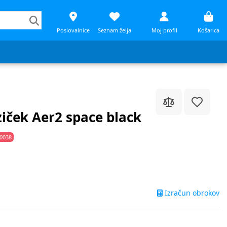
Poslovalnice
Seznam želja
Moj profil
Košarica
ziček Aer2 space black
0038
Izračun obrokov