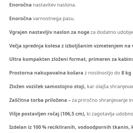
Enoročna
nastavitev naslona.
Enoročna
varnostnega pasu.
Vgrajen nastavljiv naslon za noge
za dodatno udobje
Večja sprednja kolesa z izboljšanim vzmetenjem na v
Ultra kompakten zloženi format, primeren za kabinsk
Prostorna nakupovalna košara
z nosilnostjo do
8 kg
Zložen voziček samostojno stoji,
kar olajša shranjeva
Zaščitna torba priložena –
za priročno shranjevanje i
Višje postavljen ročaj (106,5 cm),
ki zagotavlja udobno
Izdelan iz 100 % recikliranih, vodoodpornih tkanin, 