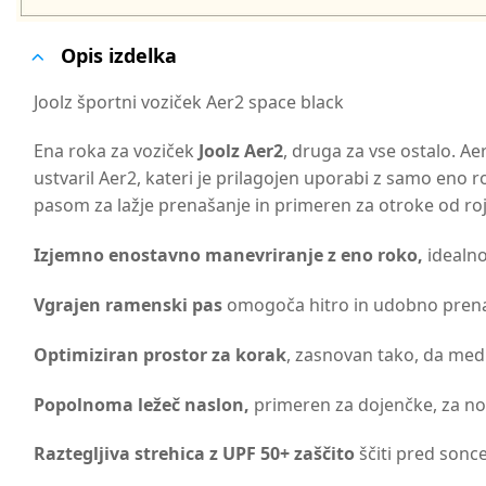
Opis izdelka
Joolz športni voziček Aer2 space black
Ena roka za voziček
Joolz Aer2
, druga za vse ostalo. Aer
ustvaril Aer2, kateri je prilagojen uporabi z samo eno r
pasom za lažje prenašanje in primeren za otroke od rojs
Izjemno enostavno manevriranje z eno roko,
idealno
Vgrajen ramenski pas
omogoča hitro in udobno prena
Optimiziran prostor za korak
, zasnovan tako, da med
Popolnoma ležeč naslon,
primeren za dojenčke, za 
Raztegljiva strehica z UPF 50+ zaščito
ščiti pred sonc